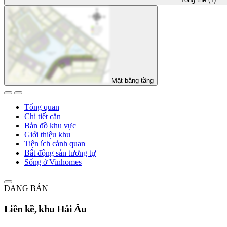
Mặt bằng tầng
Tổng quan
Chi tiết căn
Bản đồ khu vực
Giới thiệu khu
Tiện ích cảnh quan
Bất động sản tương tự
Sống ở Vinhomes
ĐANG BÁN
Liền kề, khu Hải Âu