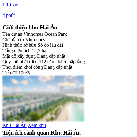
1,19 km
4 phút
Giới thiệu khu Hải Âu
Tên dự án
Vinhomes Ocean Park
Chủ đầu tư
Vinhomes
Hình thức sở hữu
Sổ đỏ lâu dài
Tổng diện tích
12,5 ha
Mật độ xây dựng
Đang cập nhật
Quy mô phát triển
512 căn nhà ở thấp tầng
Thời điểm khởi công
Đang cập nhật
Tiến độ
100%
Khu Hải Âu
Xem khu
Tiện ích cảnh quan Khu Hải Âu