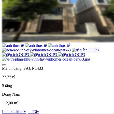
Mã tin đăng: SAUN1433
22,73 tỷ
5 tầng
Đông Nam
112,00 m²
Liền kề, khu Vịnh Tây