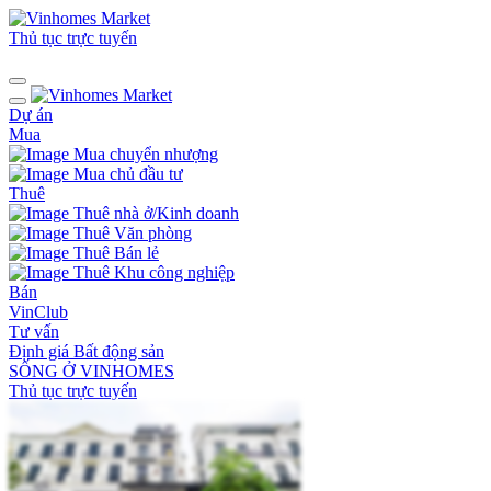
Thủ tục trực tuyến
Dự án
Mua
Mua chuyển nhượng
Mua chủ đầu tư
Thuê
Thuê nhà ở/Kinh doanh
Thuê Văn phòng
Thuê Bán lẻ
Thuê Khu công nghiệp
Bán
VinClub
Tư vấn
Định giá Bất động sản
SỐNG Ở VINHOMES
Thủ tục trực tuyến