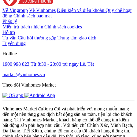
Về Vingroup
Về Vinhomes
Điều kiện và điều khoản
Quy chế hoạt
động
Chính sách bảo mật
Pháp lý
Miễn trừ trách nhiệm
Chính sách cookies
Hỗ trợ
Tư vấn
Câu hỏi thường gặp
Trung tâm giao dịch
Tuyển dụng
Hotline
1900 998 823
Từ 8:30 - 20:00 trừ ngày Lễ, Tết
market@vinhomes.vn
Theo dõi Vinhomes Market
Vinhomes Market được ra đời và phát triển với mong muốn mang
đến một nền tảng giao dịch bất động sản an toàn, tiện lợi cho khách
hàng. Tại Vinhomes Market, khách hàng có thể dễ dàng tìm kiếm
bất động sản phù hợp nhu cầu. Với tiêu chí Chính Xác, Minh Bạch,
Đa Dạng, Tiết Kiệm, chúng tôi cung cấp tới khách hàng thông tin,
chính sách bán hàng đầy đủ, kịp thời, rõ ràng, cùng với phương