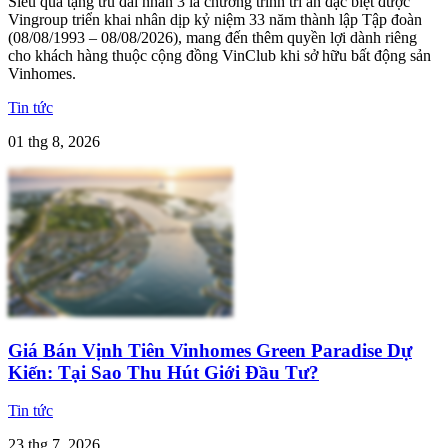
Siêu quà tặng ưu đãi nhân 3 là chương trình tri ân đặc biệt được
Vingroup triển khai nhân dịp kỷ niệm 33 năm thành lập Tập đoàn
(08/08/1993 – 08/08/2026), mang đến thêm quyền lợi dành riêng
cho khách hàng thuộc cộng đồng VinClub khi sở hữu bất động sản
Vinhomes.
Tin tức
01 thg 8, 2026
Giá Bán Vịnh Tiên Vinhomes Green Paradise Dự
Kiến: Tại Sao Thu Hút Giới Đầu Tư?
Tin tức
23 thg 7, 2026