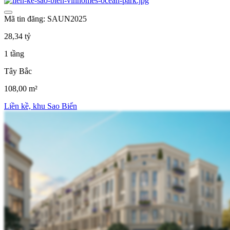
Mã tin đăng: SAUN2025
28,34 tỷ
1 tầng
Tây Bắc
108,00 m²
Liền kề, khu Sao Biển