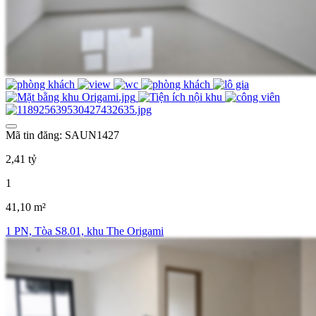
Mã tin đăng: SAUN1427
2,41 tỷ
1
41,10 m²
1 PN, Tòa S8.01, khu The Origami