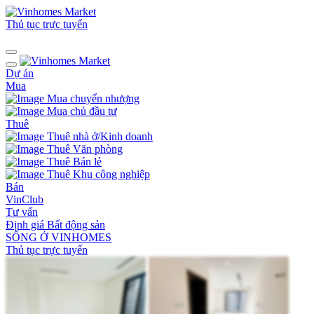
Thủ tục trực tuyến
Dự án
Mua
Mua chuyển nhượng
Mua chủ đầu tư
Thuê
Thuê nhà ở/Kinh doanh
Thuê Văn phòng
Thuê Bán lẻ
Thuê Khu công nghiệp
Bán
VinClub
Tư vấn
Định giá Bất động sản
SỐNG Ở VINHOMES
Thủ tục trực tuyến