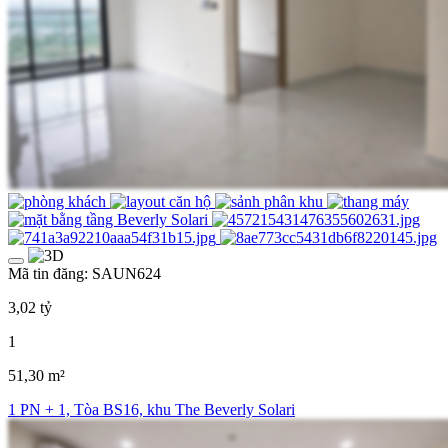
Mã tin đăng: SAUN624
3,02 tỷ
1
51,30 m²
1 PN + 1, Tòa BS16, khu The Beverly Solari