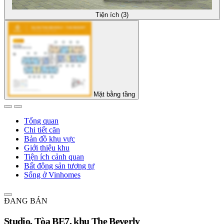
Tiện ích (3)
Mặt bằng tầng
Tổng quan
Chi tiết căn
Bản đồ khu vực
Giới thiệu khu
Tiện ích cảnh quan
Bất động sản tương tự
Sống ở Vinhomes
ĐANG BÁN
Studio, Tòa BE7, khu The Beverly