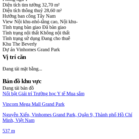
Diện tích tim tường
32,70 m²
Diện tích thông thuỷ
28,60 m²
Hướng ban công
Tây Nam
View
Nội khu-nhỏ-tầng cao, Nội khu-
Tình trạng bàn giao
Đã bàn giao
Tình trạng nội thất
Không nội thất
Tình trạng sử dụng
Đang cho thuê
Khu
The Beverly
Dự án
Vinhomes Grand Park
Vị trí căn
Đang tải mặt bằng...
Bản đồ khu vực
Đang tải bản đồ
Nổi bật
Giải trí
Trường học
Y tế
Mua sắm
Vincom Mega Mall Grand Park
Nguyễn Xiển, Vinhomes Grand Park, Quận 9, Thành phố Hồ Chí
Minh, Việt Nam
537 m