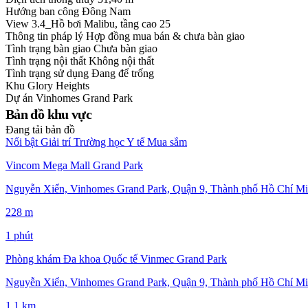
Hướng ban công
Đông Nam
View
3.4_Hồ bơi Malibu, tầng cao 25
Thông tin pháp lý
Hợp đồng mua bán & chưa bàn giao
Tình trạng bàn giao
Chưa bàn giao
Tình trạng nội thất
Không nội thất
Tình trạng sử dụng
Đang để trống
Khu
Glory Heights
Dự án
Vinhomes Grand Park
Bản đồ khu vực
Đang tải bản đồ
Nổi bật
Giải trí
Trường học
Y tế
Mua sắm
Vincom Mega Mall Grand Park
Nguyễn Xiển, Vinhomes Grand Park, Quận 9, Thành phố Hồ Chí Mi
228 m
1 phút
Phòng khám Đa khoa Quốc tế Vinmec Grand Park
Nguyễn Xiển, Vinhomes Grand Park, Quận 9, Thành phố Hồ Chí Mi
1,1 km