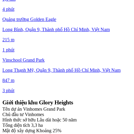
4 phút
Quảng trường Golden Eagle
Long Bình, Quận 9, Thành phố Hồ Chí Minh, Việt Nam
215 m
1 phút
Vinschool Grand Park
Long Thạnh Mỹ, Quận 9, Thành phố Hồ Chí Minh, Việt Nam
847 m
3 phút
Giới thiệu khu Glory Heights
Tên dự án
Vinhomes Grand Park
Chủ đầu tư
Vinhomes
Hình thức sở hữu
Lâu dài hoặc 50 năm
Tổng diện tích
3,3 ha
Mật độ xây dựng
Khoảng 25%