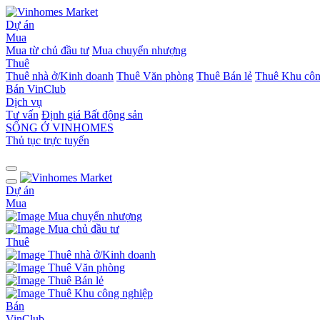
Dự án
Mua
Mua từ chủ đầu tư
Mua chuyển nhượng
Thuê
Thuê nhà ở/Kinh doanh
Thuê Văn phòng
Thuê Bán lẻ
Thuê Khu côn
Bán
VinClub
Dịch vụ
Tư vấn
Định giá Bất động sản
SỐNG Ở VINHOMES
Thủ tục trực tuyến
Dự án
Mua
Mua chuyển nhượng
Mua chủ đầu tư
Thuê
Thuê nhà ở/Kinh doanh
Thuê Văn phòng
Thuê Bán lẻ
Thuê Khu công nghiệp
Bán
VinClub