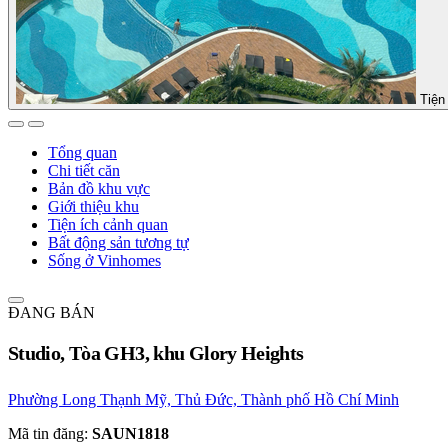
Tiện 
Tổng quan
Chi tiết căn
Bản đồ khu vực
Giới thiệu khu
Tiện ích cảnh quan
Bất động sản tương tự
Sống ở Vinhomes
ĐANG BÁN
Studio, Tòa GH3, khu Glory Heights
Phường Long Thạnh Mỹ, Thủ Đức, Thành phố Hồ Chí Minh
Mã tin đăng:
SAUN1818