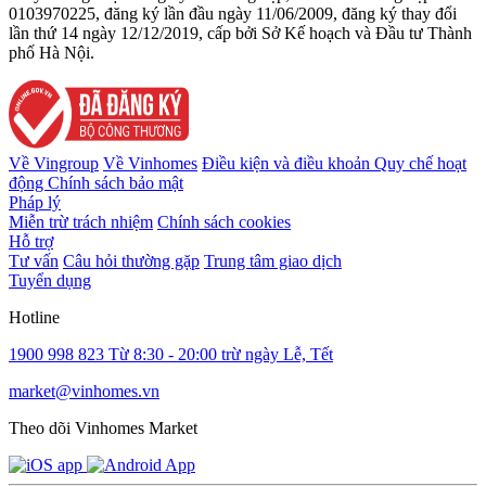
0103970225, đăng ký lần đầu ngày 11/06/2009, đăng ký thay đổi
lần thứ 14 ngày 12/12/2019, cấp bởi Sở Kế hoạch và Đầu tư Thành
phố Hà Nội.
Về Vingroup
Về Vinhomes
Điều kiện và điều khoản
Quy chế hoạt
động
Chính sách bảo mật
Pháp lý
Miễn trừ trách nhiệm
Chính sách cookies
Hỗ trợ
Tư vấn
Câu hỏi thường gặp
Trung tâm giao dịch
Tuyển dụng
Hotline
1900 998 823
Từ 8:30 - 20:00 trừ ngày Lễ, Tết
market@vinhomes.vn
Theo dõi Vinhomes Market