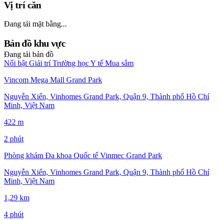
Vị trí căn
Đang tải mặt bằng...
Bản đồ khu vực
Đang tải bản đồ
Nổi bật
Giải trí
Trường học
Y tế
Mua sắm
Vincom Mega Mall Grand Park
Nguyễn Xiển, Vinhomes Grand Park, Quận 9, Thành phố Hồ Chí
Minh, Việt Nam
422 m
2 phút
Phòng khám Đa khoa Quốc tế Vinmec Grand Park
Nguyễn Xiển, Vinhomes Grand Park, Quận 9, Thành phố Hồ Chí
Minh, Việt Nam
1,29 km
4 phút