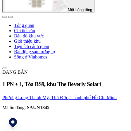
Mặt bằng tầng
Tổng quan
Chi tiết căn
Bản đồ khu vực
Giới thiệu khu
Tiện ích cảnh quan
Bất động sản tương tự
Sống ở Vinhomes
ĐANG BÁN
1 PN + 1, Tòa BS9, khu The Beverly Solari
Phường Long Thạnh Mỹ, Thủ Đức, Thành phố Hồ Chí Minh
Mã tin đăng:
SAUN1845