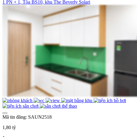
1 PN + 1, Tòa BS10, khu The Beverly Solari
Mã tin đăng: SAUN2518
1,80 tỷ