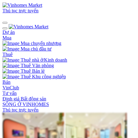
Thủ tục trực tuyến
Dự án
Mua
Mua chuyển nhượng
Mua chủ đầu tư
Thuê
Thuê nhà ở/Kinh doanh
Thuê Văn phòng
Thuê Bán lẻ
Thuê Khu công nghiệp
Bán
VinClub
Tư vấn
Định giá Bất động sản
SỐNG Ở VINHOMES
Thủ tục trực tuyến