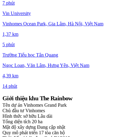
7 phút
Vin University
Vinhomes Ocean Park, Gia Lâm, Hà Nội, Việt Nam
1,37 km
5 phút
Trường Tiểu học Tân Quang
Ngọc Loan, Văn Lâm, Hưng Yên, Việt Nam
4,39 km
14 phút
Giới thiệu khu The Rainbow
Tên dự án
Vinhomes Grand Park
Chủ đầu tư
Vinhomes
Hình thức sở hữu
Lâu dài
Tổng diện tích
20 ha
Mật độ xây dựng
Đang cập nhật
Quy mô phát triển
17 tòa căn hộ