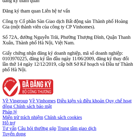
đăng ký tham quan
Đăng ký tham quan
Liên hệ tư vấn
Công ty Cổ phần Sàn Giao dịch Bất động sản Thành phố Hoàng
Gia (một thành viên của công ty CP Vinhomes).
Số 72A, đường Nguyễn Trãi, Phường Thượng Đình, Quận Thanh
Xuân, Thành phố Hà Nội, Việt Nam.
Giấy chứng nhận đăng ký doanh nghiệp, mã số doanh nghiệp:
0103970225, đăng ký lần đầu ngày 11/06/2009, đăng ký thay đổi
lần thứ 14 ngày 12/12/2019, cấp bởi Sở Kế hoạch và Đầu tư Thành
phố Hà Nội.
Về Vingroup
Về Vinhomes
Điều kiện và điều khoản
Quy chế hoạt
động
Chính sách bảo mật
Pháp lý
Miễn trừ trách nhiệm
Chính sách cookies
Hỗ trợ
Tư vấn
Câu hỏi thường gặp
Trung tâm giao dịch
Tuyển dụng