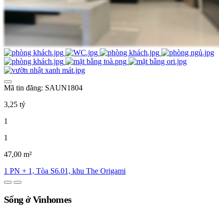
Mã tin đăng: SAUN1804
3,25 tỷ
1
1
47,00 m²
1 PN + 1, Tòa S6.01, khu The Origami
Sống ở Vinhomes