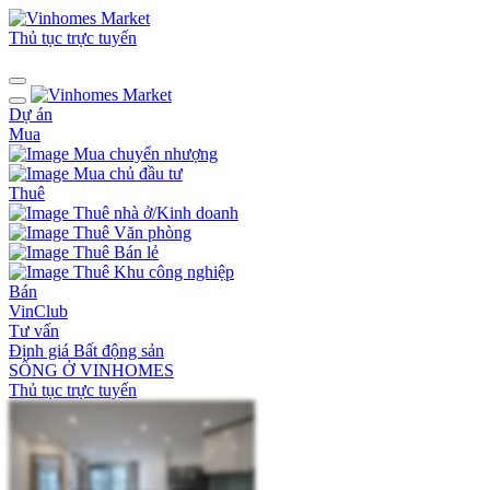
Thủ tục trực tuyến
Dự án
Mua
Mua chuyển nhượng
Mua chủ đầu tư
Thuê
Thuê nhà ở/Kinh doanh
Thuê Văn phòng
Thuê Bán lẻ
Thuê Khu công nghiệp
Bán
VinClub
Tư vấn
Định giá Bất động sản
SỐNG Ở VINHOMES
Thủ tục trực tuyến