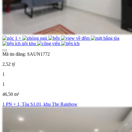
Mã tin đăng: SAUN1772
2,52 tỷ
1
1
46,50 m²
1 PN + 1, Tòa S1.01, khu The Rainbow