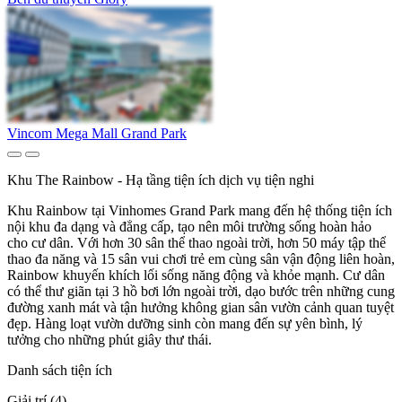
Vincom Mega Mall Grand Park
Khu The Rainbow - Hạ tầng tiện ích dịch vụ tiện nghi
Khu Rainbow tại Vinhomes Grand Park mang đến hệ thống tiện ích
nội khu đa dạng và đẳng cấp, tạo nên môi trường sống hoàn hảo
cho cư dân. Với hơn 30 sân thể thao ngoài trời, hơn 50 máy tập thể
thao đa năng và 15 sân vui chơi trẻ em cùng sân vận động liên hoàn,
Rainbow khuyến khích lối sống năng động và khỏe mạnh. Cư dân
có thể thư giãn tại 3 hồ bơi lớn ngoài trời, dạo bước trên những cung
đường xanh mát và tận hưởng không gian sân vườn cảnh quan tuyệt
đẹp. Hàng loạt vườn dưỡng sinh còn mang đến sự yên bình, lý
tưởng cho những phút giây thư thái.
Danh sách tiện ích
Giải trí (4)