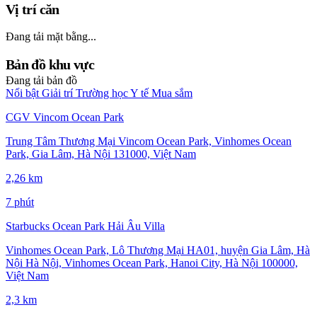
Vị trí căn
Đang tải mặt bằng...
Bản đồ khu vực
Đang tải bản đồ
Nổi bật
Giải trí
Trường học
Y tế
Mua sắm
CGV Vincom Ocean Park
Trung Tâm Thương Mại Vincom Ocean Park, Vinhomes Ocean
Park, Gia Lâm, Hà Nội 131000, Việt Nam
2,26 km
7 phút
Starbucks Ocean Park Hải Âu Villa
Vinhomes Ocean Park, Lô Thương Mại HA01, huyện Gia Lâm, Hà
Nội Hà Nội, Vinhomes Ocean Park, Hanoi City, Hà Nội 100000,
Việt Nam
2,3 km