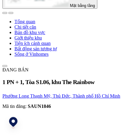
Mặt bằng tầng
Tổng quan
Chi tiết căn
Bản đồ khu vực
Giới thiệu khu
Tiện ích cảnh quan
Bất động sản tương tự
Sống ở Vinhomes
ĐANG BÁN
1 PN + 1, Tòa S1.06, khu The Rainbow
Phường Long Thạnh Mỹ, Thủ Đức, Thành phố Hồ Chí Minh
Mã tin đăng:
SAUN1846