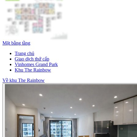
Mặt bằng tầng
Trang chủ
Giao dịch thứ cấp
Vinhomes Grand Park
Khu The Rainbow
Về khu The Rainbow