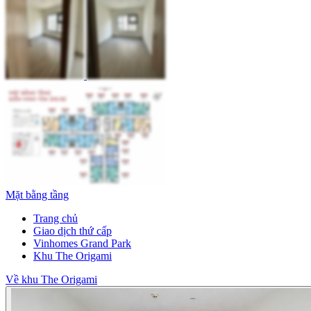
Mặt bằng tầng
Trang chủ
Giao dịch thứ cấp
Vinhomes Grand Park
Khu The Origami
Về khu The Origami