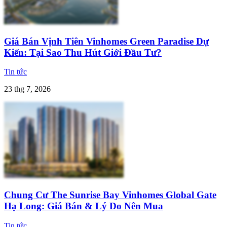
Giá Bán Vịnh Tiên Vinhomes Green Paradise Dự
Kiến: Tại Sao Thu Hút Giới Đầu Tư?
Tin tức
23 thg 7, 2026
Chung Cư The Sunrise Bay Vinhomes Global Gate
Hạ Long: Giá Bán & Lý Do Nên Mua
Tin tức