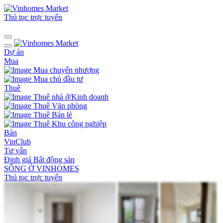
Thủ tục trực tuyến
Dự án
Mua
Mua chuyển nhượng
Mua chủ đầu tư
Thuê
Thuê nhà ở/Kinh doanh
Thuê Văn phòng
Thuê Bán lẻ
Thuê Khu công nghiệp
Bán
VinClub
Tư vấn
Định giá Bất động sản
SỐNG Ở VINHOMES
Thủ tục trực tuyến