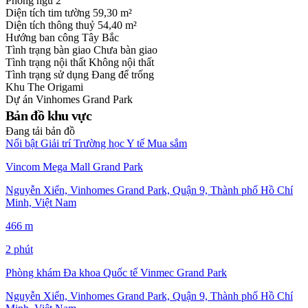
Phòng ngủ
2
Diện tích tim tường
59,30 m²
Diện tích thông thuỷ
54,40 m²
Hướng ban công
Tây Bắc
Tình trạng bàn giao
Chưa bàn giao
Tình trạng nội thất
Không nội thất
Tình trạng sử dụng
Đang để trống
Khu
The Origami
Dự án
Vinhomes Grand Park
Bản đồ khu vực
Đang tải bản đồ
Nổi bật
Giải trí
Trường học
Y tế
Mua sắm
Vincom Mega Mall Grand Park
Nguyễn Xiển, Vinhomes Grand Park, Quận 9, Thành phố Hồ Chí
Minh, Việt Nam
466 m
2 phút
Phòng khám Đa khoa Quốc tế Vinmec Grand Park
Nguyễn Xiển, Vinhomes Grand Park, Quận 9, Thành phố Hồ Chí