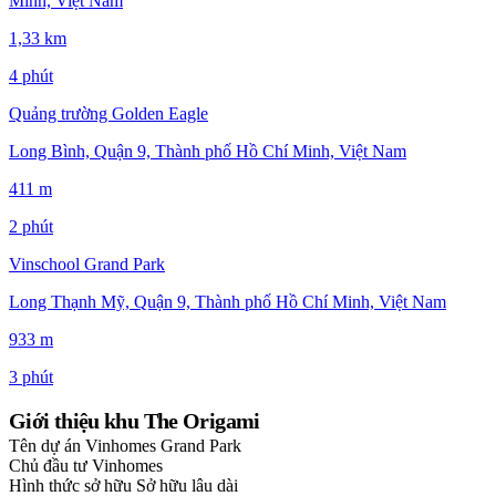
Minh, Việt Nam
1,33 km
4 phút
Quảng trường Golden Eagle
Long Bình, Quận 9, Thành phố Hồ Chí Minh, Việt Nam
411 m
2 phút
Vinschool Grand Park
Long Thạnh Mỹ, Quận 9, Thành phố Hồ Chí Minh, Việt Nam
933 m
3 phút
Giới thiệu khu The Origami
Tên dự án
Vinhomes Grand Park
Chủ đầu tư
Vinhomes
Hình thức sở hữu
Sở hữu lâu dài