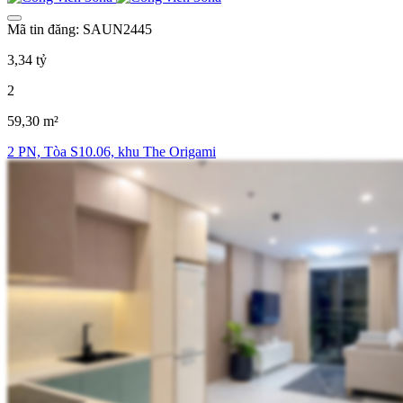
Mã tin đăng: SAUN2445
3,34 tỷ
2
59,30 m²
2 PN, Tòa S10.06, khu The Origami