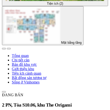
Tiện ích (2)
Mặt bằng tầng
Tổng quan
Chi tiết căn
Bản đồ khu vực
Giới thiệu khu
Tiện ích cảnh quan
Bất động sản tương tự
Sống ở Vinhomes
ĐANG BÁN
2 PN, Tòa S10.06, khu The Origami