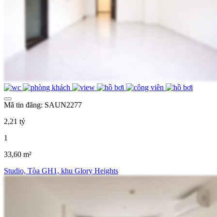
Mã tin đăng: SAUN2277
2,21 tỷ
1
33,60 m²
Studio, Tòa GH1, khu Glory Heights