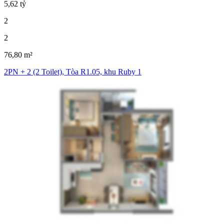
5,62 tỷ
2
2
76,80 m²
2PN + 2 (2 Toilet), Tòa R1.05, khu Ruby 1