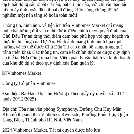
dịch bất động sản ở bất cứ đâu, bất cứ lúc nào, với chỉ vài thao tác
trên máy tính hoặc điện thoại di động. Hãy cùng chúng tôi trải
nghiệm một nền tảng số hoàn toàn mới!
Thông tin, hình ảnh, và tiện ích trên Vinhomes Market chỉ mang
tính chất tương đối và có thể được điều chỉnh theo quyết định của
Chủ Đầu Tư tại từng thời điểm đảm bảo phù hợp với quy hoạch và
thực tế thi công của Dự Án. Hình ảnh mang tính minh họa định
hướng và có thể được Chủ Đầu Tư cập nhật, bổ sung trong quá
trình triển khai. Các thông tin, cam kết chính thức sẽ được quy định
cụ thể tại Hợp đồng mua bán. Việc quản lý vận hành và kinh doanh
của khu đô thị sẽ theo quy định của Ban quản lý.
Công ty Cổ phần Vinhomes
Đại diện: Bà Đào Thị Thu Hương (Theo giấy uỷ quyền số 2012
ngày 20/12/2025)
Địa chỉ: Tòa nhà văn phòng Symphony, Đường Chu Huy Mân,
Khu đô thị sinh thái Vinhomes Riverside, Phường Phúc Lợi, Quận
Long Biên, Thành phố Hà Nội, Việt Nam.
2024 Vinhomes Market. Tất cả quyền được bảo lưu