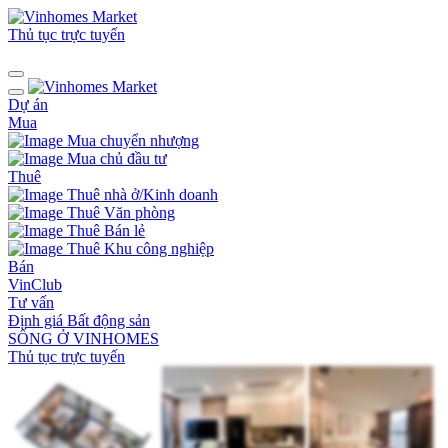
Thủ tục trực tuyến
Dự án
Mua
Mua chuyển nhượng
Mua chủ đầu tư
Thuê
Thuê nhà ở/Kinh doanh
Thuê Văn phòng
Thuê Bán lẻ
Thuê Khu công nghiệp
Bán
VinClub
Tư vấn
Định giá Bất động sản
SỐNG Ở VINHOMES
Thủ tục trực tuyến