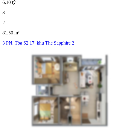
6,10 tỷ
3
2
81,50 m²
3 PN, Tòa S2.17, khu The Sapphire 2