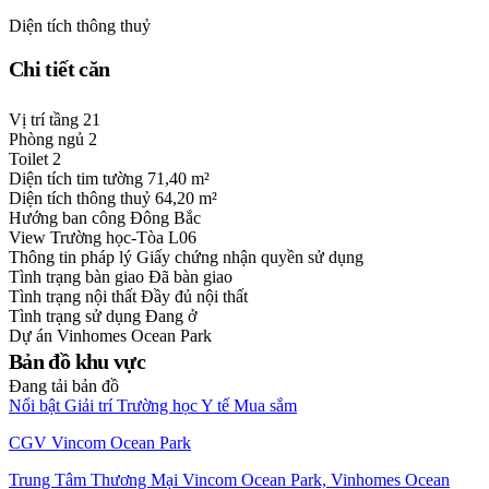
Diện tích thông thuỷ
Chi tiết căn
Vị trí tầng
21
Phòng ngủ
2
Toilet
2
Diện tích tim tường
71,40 m²
Diện tích thông thuỷ
64,20 m²
Hướng ban công
Đông Bắc
View
Trường học-Tòa L06
Thông tin pháp lý
Giấy chứng nhận quyền sử dụng
Tình trạng bàn giao
Đã bàn giao
Tình trạng nội thất
Đầy đủ nội thất
Tình trạng sử dụng
Đang ở
Dự án
Vinhomes Ocean Park
Bản đồ khu vực
Đang tải bản đồ
Nổi bật
Giải trí
Trường học
Y tế
Mua sắm
CGV Vincom Ocean Park
Trung Tâm Thương Mại Vincom Ocean Park, Vinhomes Ocean