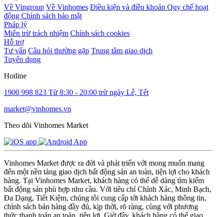
Về Vingroup
Về Vinhomes
Điều kiện và điều khoản
Quy chế hoạt
động
Chính sách bảo mật
Pháp lý
Miễn trừ trách nhiệm
Chính sách cookies
Hỗ trợ
Tư vấn
Câu hỏi thường gặp
Trung tâm giao dịch
Tuyển dụng
Hotline
1900 998 823
Từ 8:30 - 20:00 trừ ngày Lễ, Tết
market@vinhomes.vn
Theo dõi Vinhomes Market
Vinhomes Market được ra đời và phát triển với mong muốn mang
đến một nền tảng giao dịch bất động sản an toàn, tiện lợi cho khách
hàng. Tại Vinhomes Market, khách hàng có thể dễ dàng tìm kiếm
bất động sản phù hợp nhu cầu. Với tiêu chí Chính Xác, Minh Bạch,
Đa Dạng, Tiết Kiệm, chúng tôi cung cấp tới khách hàng thông tin,
chính sách bán hàng đầy đủ, kịp thời, rõ ràng, cùng với phương
thức thanh toán an toàn, tiện lợi. Giờ đây, khách hàng có thể giao