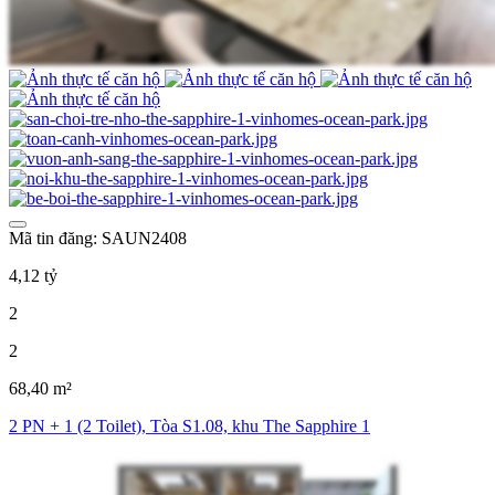
Mã tin đăng: SAUN2408
4,12 tỷ
2
2
68,40 m²
2 PN + 1 (2 Toilet), Tòa S1.08, khu The Sapphire 1