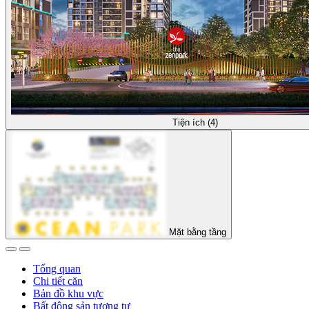
Tiện ích (4)
Mặt bằng tầng
Tổng quan
Chi tiết căn
Bản đồ khu vực
Bất động sản tương tự