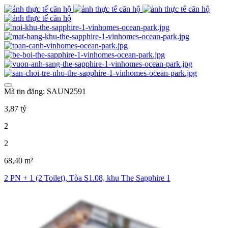
Mã tin đăng: SAUN2591
3,87 tỷ
2
2
68,40 m²
2 PN + 1 (2 Toilet), Tòa S1.08, khu The Sapphire 1