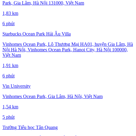
Park, Gia Lâm, Hà Nội 131000, Việt Nam
1,83 km
6 phút
Starbucks Ocean Park Hải Âu Villa
Vinhomes Ocean Park, Lô Thương Mại HA01, huyện Gia Lâm, Hà
Nội Hà Nội, Vinhomes Ocean Park, Hanoi City, Hà Nội 100000,
Việt Nam
1,91 km
6 phút
Vin University
Vinhomes Ocean Park, Gia Lâm, Hà Nội, Việt Nam
1,54 km
5 phút
Trường Tiểu học Tân Quang