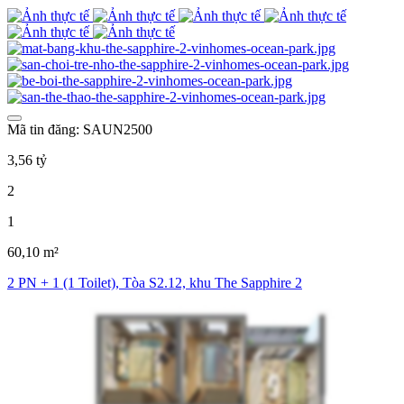
Mã tin đăng: SAUN2500
3,56 tỷ
2
1
60,10 m²
2 PN + 1 (1 Toilet), Tòa S2.12, khu The Sapphire 2