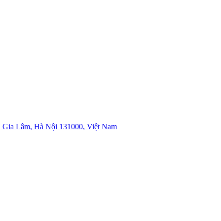
 Gia Lâm, Hà Nội 131000, Việt Nam