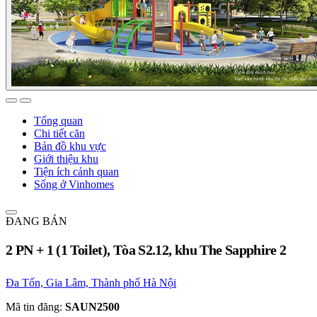
Tổng quan
Chi tiết căn
Bản đồ khu vực
Giới thiệu khu
Tiện ích cảnh quan
Sống ở Vinhomes
ĐANG BÁN
2 PN + 1 (1 Toilet), Tòa S2.12, khu The Sapphire 2
Đa Tốn, Gia Lâm, Thành phố Hà Nội
Mã tin đăng:
SAUN2500