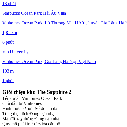
13 phút
Starbucks Ocean Park Hải Âu Villa
Vinhomes Ocean Park, Lô Thương Mại HA01, huyện Gia Lâm, Hà Nộ
1,81 km
6 phút
Vin University
Vinhomes Ocean Park, Gia Lâm, Hà Nội, Việt Nam
193 m
1 phút
Giới thiệu khu The Sapphire 2
Tên dự án
Vinhomes Ocean Park
Chủ đầu tư
Vinhomes
Hình thức sở hữu
Sổ đỏ lâu dài
Tổng diện tích
Đang cập nhật
Mật độ xây dựng
Đang cập nhật
Quy mô phát triển
16 tòa căn hộ