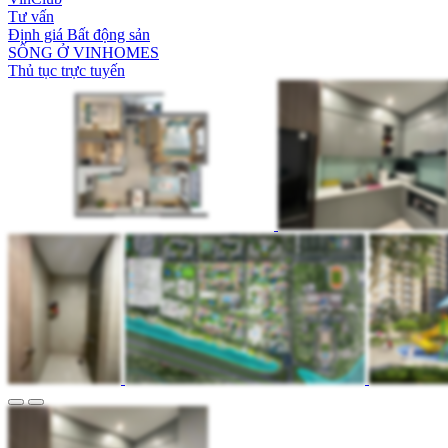
Tư vấn
Định giá Bất động sản
SỐNG Ở VINHOMES
Thủ tục trực tuyến