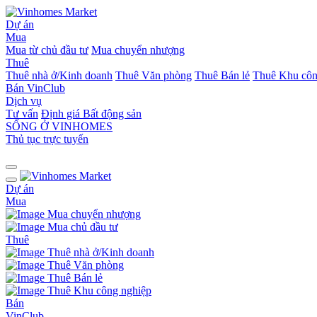
Dự án
Mua
Mua từ chủ đầu tư
Mua chuyển nhượng
Thuê
Thuê nhà ở/Kinh doanh
Thuê Văn phòng
Thuê Bán lẻ
Thuê Khu côn
Bán
VinClub
Dịch vụ
Tư vấn
Định giá Bất động sản
SỐNG Ở VINHOMES
Thủ tục trực tuyến
Dự án
Mua
Mua chuyển nhượng
Mua chủ đầu tư
Thuê
Thuê nhà ở/Kinh doanh
Thuê Văn phòng
Thuê Bán lẻ
Thuê Khu công nghiệp
Bán
VinClub