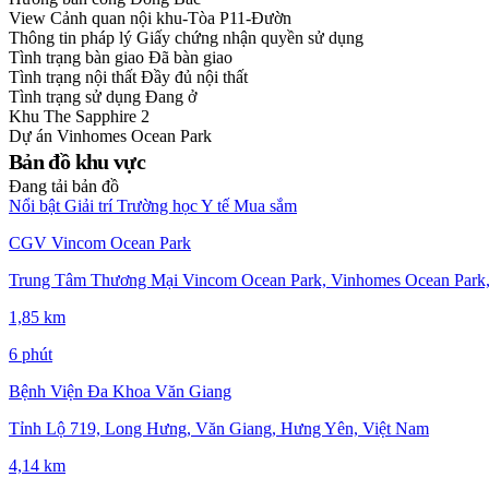
View
Cảnh quan nội khu-Tòa P11-Đườn
Thông tin pháp lý
Giấy chứng nhận quyền sử dụng
Tình trạng bàn giao
Đã bàn giao
Tình trạng nội thất
Đầy đủ nội thất
Tình trạng sử dụng
Đang ở
Khu
The Sapphire 2
Dự án
Vinhomes Ocean Park
Bản đồ khu vực
Đang tải bản đồ
Nổi bật
Giải trí
Trường học
Y tế
Mua sắm
CGV Vincom Ocean Park
Trung Tâm Thương Mại Vincom Ocean Park, Vinhomes Ocean Park,
1,85 km
6 phút
Bệnh Viện Đa Khoa Văn Giang
Tỉnh Lộ 719, Long Hưng, Văn Giang, Hưng Yên, Việt Nam
4,14 km