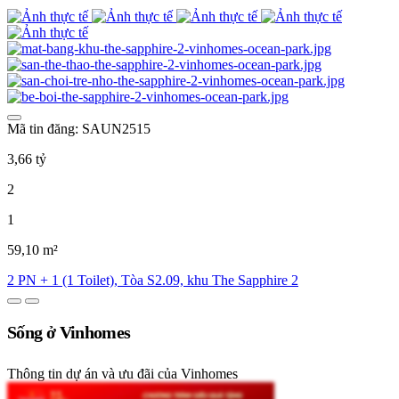
Mã tin đăng: SAUN2515
3,66 tỷ
2
1
59,10 m²
2 PN + 1 (1 Toilet), Tòa S2.09, khu The Sapphire 2
Sống ở Vinhomes
Thông tin dự án và ưu đãi của Vinhomes