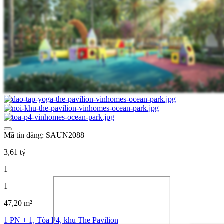
Mã tin đăng: SAUN2088
3,61 tỷ
1
1
47,20 m²
1 PN + 1, Tòa P4, khu The Pavilion