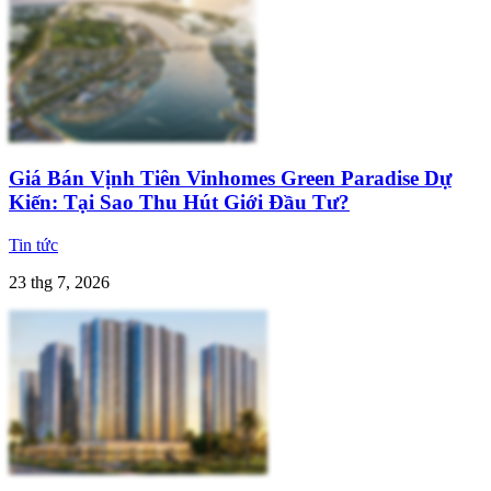
Giá Bán Vịnh Tiên Vinhomes Green Paradise Dự
Kiến: Tại Sao Thu Hút Giới Đầu Tư?
Tin tức
23 thg 7, 2026