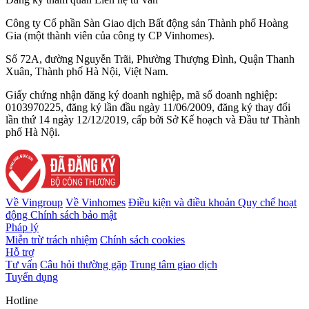
Công ty Cổ phần Sàn Giao dịch Bất động sản Thành phố Hoàng
Gia (một thành viên của công ty CP Vinhomes).
Số 72A, đường Nguyễn Trãi, Phường Thượng Đình, Quận Thanh
Xuân, Thành phố Hà Nội, Việt Nam.
Giấy chứng nhận đăng ký doanh nghiệp, mã số doanh nghiệp:
0103970225, đăng ký lần đầu ngày 11/06/2009, đăng ký thay đổi
lần thứ 14 ngày 12/12/2019, cấp bởi Sở Kế hoạch và Đầu tư Thành
phố Hà Nội.
Về Vingroup
Về Vinhomes
Điều kiện và điều khoản
Quy chế hoạt
động
Chính sách bảo mật
Pháp lý
Miễn trừ trách nhiệm
Chính sách cookies
Hỗ trợ
Tư vấn
Câu hỏi thường gặp
Trung tâm giao dịch
Tuyển dụng
Hotline