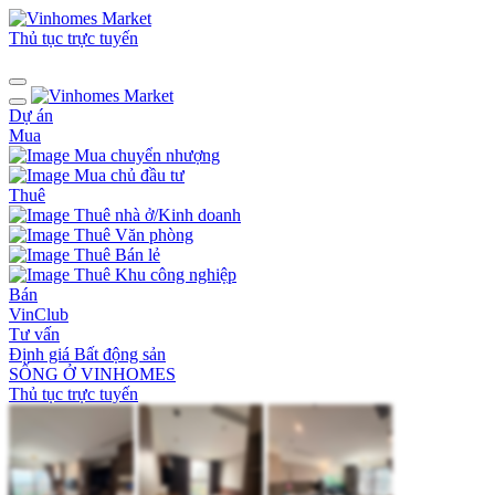
Thủ tục trực tuyến
Dự án
Mua
Mua chuyển nhượng
Mua chủ đầu tư
Thuê
Thuê nhà ở/Kinh doanh
Thuê Văn phòng
Thuê Bán lẻ
Thuê Khu công nghiệp
Bán
VinClub
Tư vấn
Định giá Bất động sản
SỐNG Ở VINHOMES
Thủ tục trực tuyến