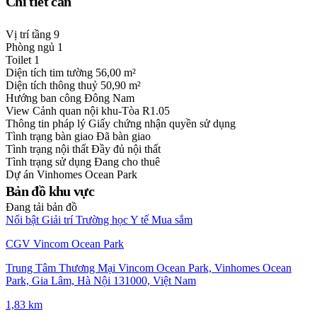
Chi tiết căn
Vị trí tầng
9
Phòng ngủ
1
Toilet
1
Diện tích tim tường
56,00 m²
Diện tích thông thuỷ
50,90 m²
Hướng ban công
Đông Nam
View
Cảnh quan nội khu-Tòa R1.05
Thông tin pháp lý
Giấy chứng nhận quyền sử dụng
Tình trạng bàn giao
Đã bàn giao
Tình trạng nội thất
Đầy đủ nội thất
Tình trạng sử dụng
Đang cho thuê
Dự án
Vinhomes Ocean Park
Bản đồ khu vực
Đang tải bản đồ
Nổi bật
Giải trí
Trường học
Y tế
Mua sắm
CGV Vincom Ocean Park
Trung Tâm Thương Mại Vincom Ocean Park, Vinhomes Ocean
Park, Gia Lâm, Hà Nội 131000, Việt Nam
1,83 km