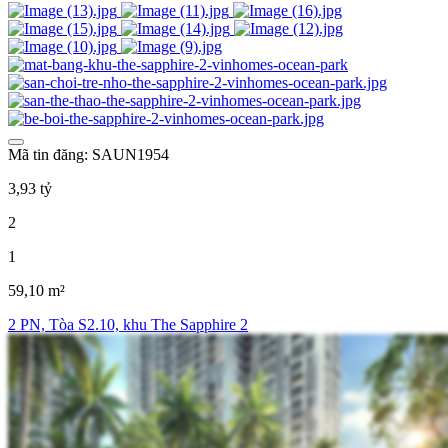
Mã tin đăng: SAUN1954
3,93 tỷ
2
1
59,10 m²
2 PN, Tòa S2.10, khu The Sapphire 2