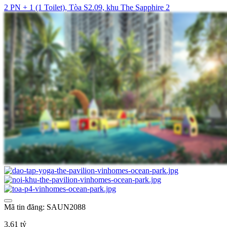
2 PN + 1 (1 Toilet), Tòa S2.09, khu The Sapphire 2
Mã tin đăng: SAUN2088
3,61 tỷ