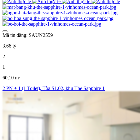
Mã tin đăng: SAUN2559
3,66 tỷ
2
1
60,10 m²
2 PN + 1 (1 Toilet), Tòa S1.02, khu The Sapphire 1