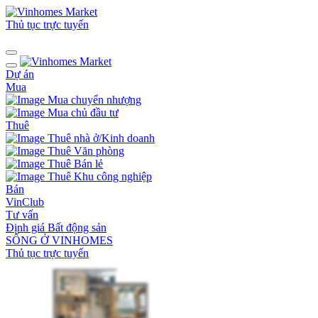
Thủ tục trực tuyến
Dự án
Mua
Mua chuyển nhượng
Mua chủ đầu tư
Thuê
Thuê nhà ở/Kinh doanh
Thuê Văn phòng
Thuê Bán lẻ
Thuê Khu công nghiệp
Bán
VinClub
Tư vấn
Định giá Bất động sản
SỐNG Ở VINHOMES
Thủ tục trực tuyến