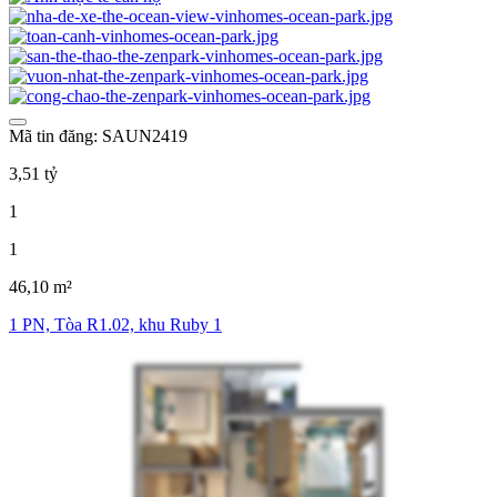
Mã tin đăng: SAUN2419
3,51 tỷ
1
1
46,10 m²
1 PN, Tòa R1.02, khu Ruby 1