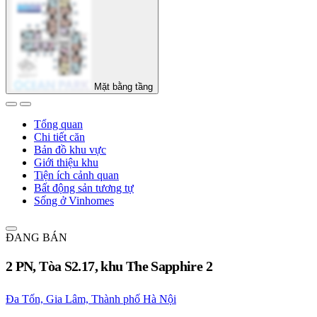
Mặt bằng tầng
Tổng quan
Chi tiết căn
Bản đồ khu vực
Giới thiệu khu
Tiện ích cảnh quan
Bất động sản tương tự
Sống ở Vinhomes
ĐANG BÁN
2 PN, Tòa S2.17, khu The Sapphire 2
Đa Tốn, Gia Lâm, Thành phố Hà Nội