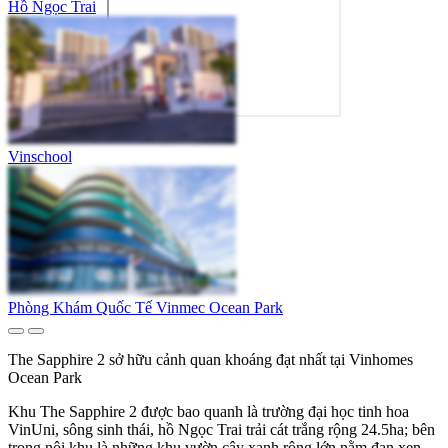
Hồ Ngọc Trai
Vinschool
Phòng Khám Quốc Tế Vinmec Ocean Park
The Sapphire 2 sở hữu cảnh quan khoáng đạt nhất tại Vinhomes
Ocean Park
Khu The Sapphire 2 được bao quanh là trường đại học tinh hoa
VinUni, sông sinh thái, hồ Ngọc Trai trải cát trắng rộng 24.5ha; bên
trong nội khu là những khu vườn cây xanh rộng lớn nằm đan xen