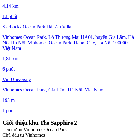
4,14 km
13 phút
Starbucks Ocean Park Hải Âu Villa
Vinhomes Ocean Park, Lô Thương Mại HA01, huyện Gia Lâm, Hà
Nội Hà Nội, Vinhomes Ocean Park, Hanoi City, Hà Nội 100000,
Việt Nam
1,81 km
6 phút
Vin University
Vinhomes Ocean Park, Gia Lâm, Hà Nội, Việt Nam
193 m
1 phút
Giới thiệu khu The Sapphire 2
Tên dự án
Vinhomes Ocean Park
Chủ đầu tư
Vinhomes