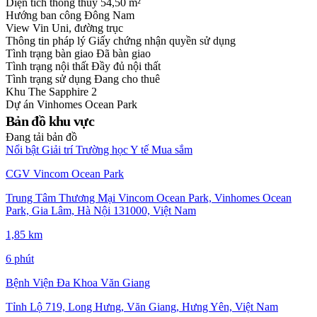
Diện tích thông thuỷ
54,50 m²
Hướng ban công
Đông Nam
View
Vin Uni, đường trục
Thông tin pháp lý
Giấy chứng nhận quyền sử dụng
Tình trạng bàn giao
Đã bàn giao
Tình trạng nội thất
Đầy đủ nội thất
Tình trạng sử dụng
Đang cho thuê
Khu
The Sapphire 2
Dự án
Vinhomes Ocean Park
Bản đồ khu vực
Đang tải bản đồ
Nổi bật
Giải trí
Trường học
Y tế
Mua sắm
CGV Vincom Ocean Park
Trung Tâm Thương Mại Vincom Ocean Park, Vinhomes Ocean
Park, Gia Lâm, Hà Nội 131000, Việt Nam
1,85 km
6 phút
Bệnh Viện Đa Khoa Văn Giang
Tỉnh Lộ 719, Long Hưng, Văn Giang, Hưng Yên, Việt Nam