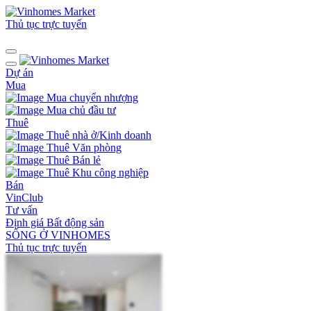
Thủ tục trực tuyến
Dự án
Mua
Mua chuyển nhượng
Mua chủ đầu tư
Thuê
Thuê nhà ở/Kinh doanh
Thuê Văn phòng
Thuê Bán lẻ
Thuê Khu công nghiệp
Bán
VinClub
Tư vấn
Định giá Bất động sản
SỐNG Ở VINHOMES
Thủ tục trực tuyến