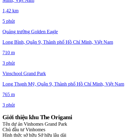
Minh, Việt Nam
1,42 km
5 phút
Quảng trường Golden Eagle
Long Bình, Quận 9, Thành phố Hồ Chí Minh, Việt Nam
710 m
3 phút
Vinschool Grand Park
Long Thạnh Mỹ, Quận 9, Thành phố Hồ Chí Minh, Việt Nam
765 m
3 phút
Giới thiệu khu The Origami
Tên dự án
Vinhomes Grand Park
Chủ đầu tư
Vinhomes
Hình thức sở hữu
Sở hữu lâu dài