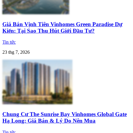
Giá Bán Vịnh Tiên Vinhomes Green Paradise Dự
Kiến: Tại Sao Thu Hút Giới Đầu Tư?
Tin tức
23 thg 7, 2026
Chung Cư The Sunrise Bay Vinhomes Global Gate
Hạ Long: Giá Bán & Lý Do Nên Mua
Tin tức