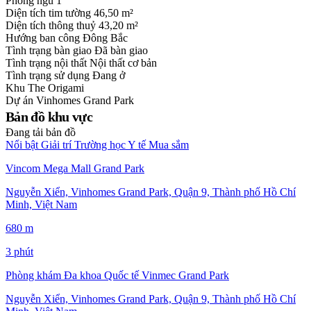
Phòng ngủ
1
Diện tích tim tường
46,50 m²
Diện tích thông thuỷ
43,20 m²
Hướng ban công
Đông Bắc
Tình trạng bàn giao
Đã bàn giao
Tình trạng nội thất
Nội thất cơ bản
Tình trạng sử dụng
Đang ở
Khu
The Origami
Dự án
Vinhomes Grand Park
Bản đồ khu vực
Đang tải bản đồ
Nổi bật
Giải trí
Trường học
Y tế
Mua sắm
Vincom Mega Mall Grand Park
Nguyễn Xiển, Vinhomes Grand Park, Quận 9, Thành phố Hồ Chí
Minh, Việt Nam
680 m
3 phút
Phòng khám Đa khoa Quốc tế Vinmec Grand Park
Nguyễn Xiển, Vinhomes Grand Park, Quận 9, Thành phố Hồ Chí