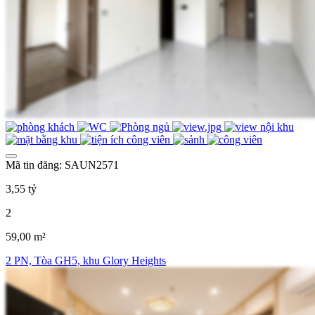
Mã tin đăng: SAUN2571
3,55 tỷ
2
59,00 m²
2 PN, Tòa GH5, khu Glory Heights