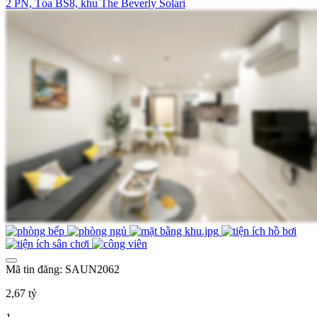
2 PN, Tòa BS8, khu The Beverly Solari
Mã tin đăng: SAUN2062
2,67 tỷ