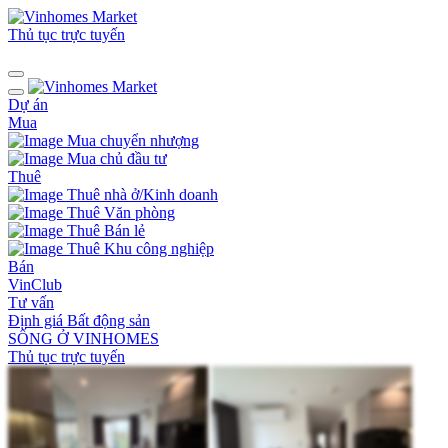
Thủ tục trực tuyến
Dự án
Mua
Mua chuyển nhượng
Mua chủ đầu tư
Thuê
Thuê nhà ở/Kinh doanh
Thuê Văn phòng
Thuê Bán lẻ
Thuê Khu công nghiệp
Bán
VinClub
Tư vấn
Định giá Bất động sản
SỐNG Ở VINHOMES
Thủ tục trực tuyến