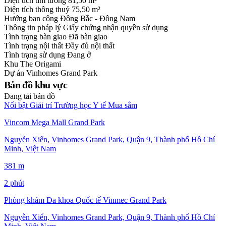
Diện tích tim tường
81,50 m²
Diện tích thông thuỷ
75,50 m²
Hướng ban công
Đông Bắc - Đông Nam
Thông tin pháp lý
Giấy chứng nhận quyền sử dụng
Tình trạng bàn giao
Đã bàn giao
Tình trạng nội thất
Đầy đủ nội thất
Tình trạng sử dụng
Đang ở
Khu
The Origami
Dự án
Vinhomes Grand Park
Bản đồ khu vực
Đang tải bản đồ
Nổi bật
Giải trí
Trường học
Y tế
Mua sắm
Vincom Mega Mall Grand Park
Nguyễn Xiển, Vinhomes Grand Park, Quận 9, Thành phố Hồ Chí
Minh, Việt Nam
381 m
2 phút
Phòng khám Đa khoa Quốc tế Vinmec Grand Park
Nguyễn Xiển, Vinhomes Grand Park, Quận 9, Thành phố Hồ Chí