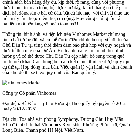
chính sách bán hàng đầy đủ, kịp thời, rõ ràng, cùng với phương
thức thanh toán an toàn, tiện lợi. Giờ đây, khách hàng có thể giao
dịch bất động sản ở bất cứ đâu, bất cứ lúc nào, với chỉ vài thao tác
trên máy tính hoặc điện thoại di động. Hãy cùng chúng tôi trải
nghiệm một nền tảng số hoàn toàn mới!
Thông tin, hình ảnh, và tiện ích trên Vinhomes Market chỉ mang
tính chất tương đối và có thể được điều chỉnh theo quyết định của
Chủ Đầu Tư tại từng thời điểm đảm bảo phù hợp với quy hoạch và
thực tế thi công của Dự Án. Hình ảnh mang tính minh họa định
hướng và có thể được Chủ Đầu Tư cập nhật, bổ sung trong quá
trình triển khai. Các thông tin, cam kết chính thức sẽ được quy định
cụ thể tại Hợp đồng mua bán. Việc quản lý vận hành và kinh doanh
của khu đô thị sẽ theo quy định của Ban quản lý.
Công ty Cổ phần Vinhomes
Đại diện: Bà Đào Thị Thu Hương (Theo giấy uỷ quyền số 2012
ngày 20/12/2025)
Địa chỉ: Tòa nhà văn phòng Symphony, Đường Chu Huy Mân,
Khu đô thị sinh thái Vinhomes Riverside, Phường Phúc Lợi, Quận
Long Biên, Thành phố Hà Nội, Việt Nam.