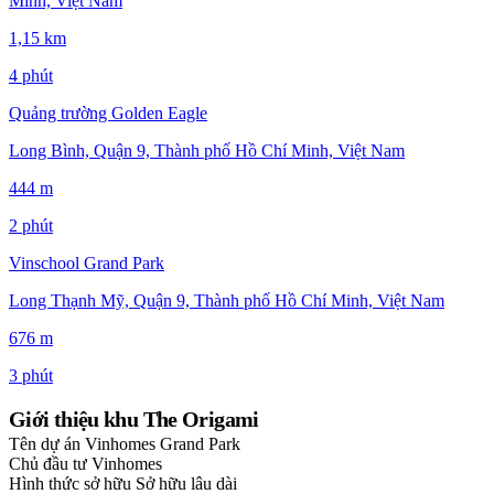
Minh, Việt Nam
1,15 km
4 phút
Quảng trường Golden Eagle
Long Bình, Quận 9, Thành phố Hồ Chí Minh, Việt Nam
444 m
2 phút
Vinschool Grand Park
Long Thạnh Mỹ, Quận 9, Thành phố Hồ Chí Minh, Việt Nam
676 m
3 phút
Giới thiệu khu The Origami
Tên dự án
Vinhomes Grand Park
Chủ đầu tư
Vinhomes
Hình thức sở hữu
Sở hữu lâu dài