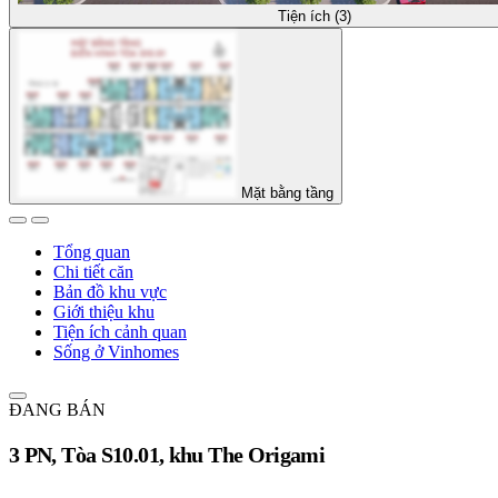
Tiện ích (3)
Mặt bằng tầng
Tổng quan
Chi tiết căn
Bản đồ khu vực
Giới thiệu khu
Tiện ích cảnh quan
Sống ở Vinhomes
ĐANG BÁN
3 PN, Tòa S10.01, khu The Origami