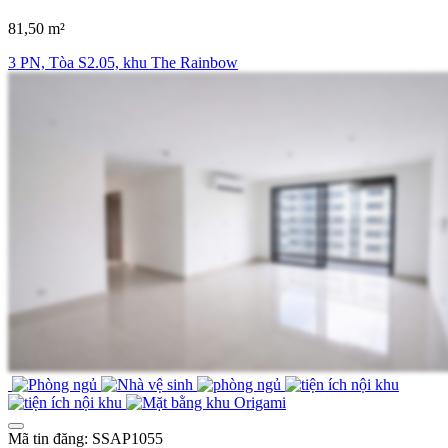
81,50 m²
3 PN, Tòa S2.05, khu The Rainbow
Mã tin đăng: SSAP1055