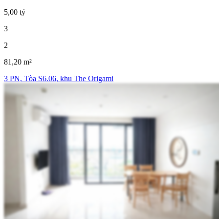
5,00 tỷ
3
2
81,20 m²
3 PN, Tòa S6.06, khu The Origami