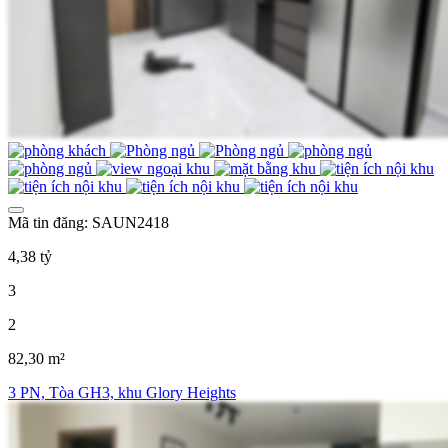
Mã tin đăng: SAUN2418
4,38 tỷ
3
2
82,30 m²
3 PN, Tòa GH3, khu Glory Heights