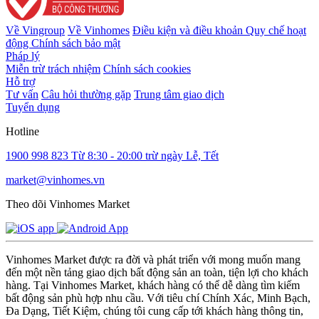
Về Vingroup
Về Vinhomes
Điều kiện và điều khoản
Quy chế hoạt
động
Chính sách bảo mật
Pháp lý
Miễn trừ trách nhiệm
Chính sách cookies
Hỗ trợ
Tư vấn
Câu hỏi thường gặp
Trung tâm giao dịch
Tuyển dụng
Hotline
1900 998 823
Từ 8:30 - 20:00 trừ ngày Lễ, Tết
market@vinhomes.vn
Theo dõi Vinhomes Market
Vinhomes Market được ra đời và phát triển với mong muốn mang
đến một nền tảng giao dịch bất động sản an toàn, tiện lợi cho khách
hàng. Tại Vinhomes Market, khách hàng có thể dễ dàng tìm kiếm
bất động sản phù hợp nhu cầu. Với tiêu chí Chính Xác, Minh Bạch,
Đa Dạng, Tiết Kiệm, chúng tôi cung cấp tới khách hàng thông tin,