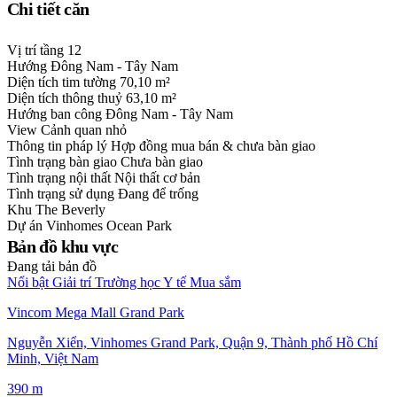
Chi tiết căn
Vị trí tầng
12
Hướng
Đông Nam - Tây Nam
Diện tích tim tường
70,10 m²
Diện tích thông thuỷ
63,10 m²
Hướng ban công
Đông Nam - Tây Nam
View
Cảnh quan nhỏ
Thông tin pháp lý
Hợp đồng mua bán & chưa bàn giao
Tình trạng bàn giao
Chưa bàn giao
Tình trạng nội thất
Nội thất cơ bản
Tình trạng sử dụng
Đang để trống
Khu
The Beverly
Dự án
Vinhomes Ocean Park
Bản đồ khu vực
Đang tải bản đồ
Nổi bật
Giải trí
Trường học
Y tế
Mua sắm
Vincom Mega Mall Grand Park
Nguyễn Xiển, Vinhomes Grand Park, Quận 9, Thành phố Hồ Chí
Minh, Việt Nam
390 m