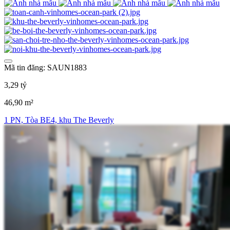
Mã tin đăng: SAUN1883
3,29 tỷ
46,90 m²
1 PN, Tòa BE4, khu The Beverly