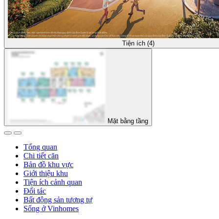
Tiện ích (4)
Mặt bằng tầng
Tổng quan
Chi tiết căn
Bản đồ khu vực
Giới thiệu khu
Tiện ích cảnh quan
Đối tác
Bất động sản tương tự
Sống ở Vinhomes