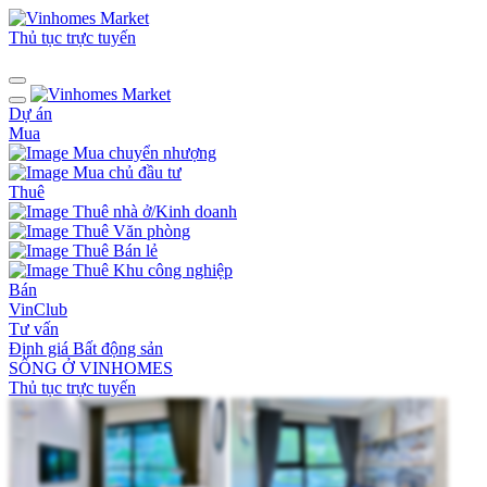
Thủ tục trực tuyến
Dự án
Mua
Mua chuyển nhượng
Mua chủ đầu tư
Thuê
Thuê nhà ở/Kinh doanh
Thuê Văn phòng
Thuê Bán lẻ
Thuê Khu công nghiệp
Bán
VinClub
Tư vấn
Định giá Bất động sản
SỐNG Ở VINHOMES
Thủ tục trực tuyến