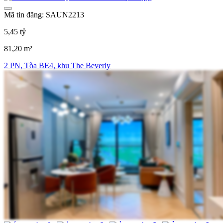
Mã tin đăng: SAUN2213
5,45 tỷ
81,20 m²
2 PN, Tòa BE4, khu The Beverly