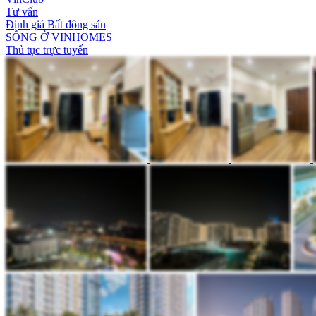
Tư vấn
Định giá Bất động sản
SỐNG Ở VINHOMES
Thủ tục trực tuyến