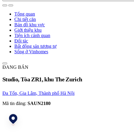
Tổng quan
Chi tiết căn
Bản đồ khu vực
Giới thiệu khu
Tiện ích cảnh quan
Đối tác
Bất động sản tương tự
Sống ở Vinhomes
ĐANG BÁN
Studio, Tòa ZR1, khu The Zurich
Đa Tốn, Gia Lâm, Thành phố Hà Nội
Mã tin đăng:
SAUN2180