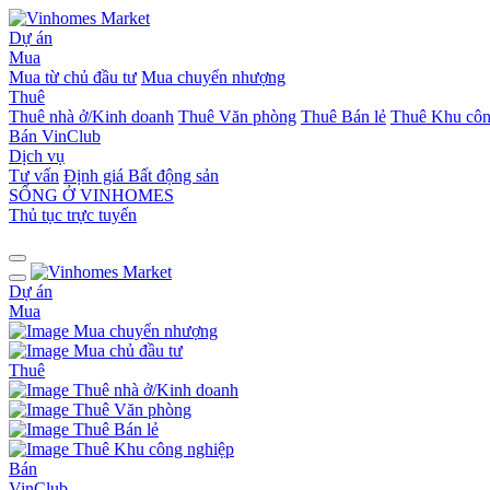
Dự án
Mua
Mua từ chủ đầu tư
Mua chuyển nhượng
Thuê
Thuê nhà ở/Kinh doanh
Thuê Văn phòng
Thuê Bán lẻ
Thuê Khu côn
Bán
VinClub
Dịch vụ
Tư vấn
Định giá Bất động sản
SỐNG Ở VINHOMES
Thủ tục trực tuyến
Dự án
Mua
Mua chuyển nhượng
Mua chủ đầu tư
Thuê
Thuê nhà ở/Kinh doanh
Thuê Văn phòng
Thuê Bán lẻ
Thuê Khu công nghiệp
Bán
VinClub