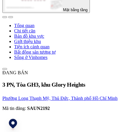
Mặt bằng tầng
Tổng quan
Chi tiết căn
Bản đồ khu vực
Giới thiệu khu
Tiện ích cảnh quan
Bất động sản tương tự
Sống ở Vinhomes
ĐANG BÁN
3 PN, Tòa GH3, khu Glory Heights
Phường Long Thạnh Mỹ, Thủ Đức, Thành phố Hồ Chí Minh
Mã tin đăng:
SAUN2192