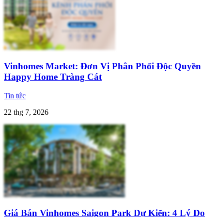
Vinhomes Market: Đơn Vị Phân Phối Độc Quyền
Happy Home Tràng Cát
Tin tức
22 thg 7, 2026
Giá Bán Vinhomes Saigon Park Dự Kiến: 4 Lý Do