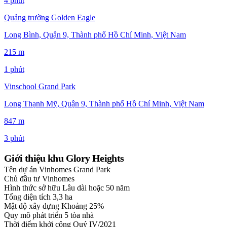
4 phút
Quảng trường Golden Eagle
Long Bình, Quận 9, Thành phố Hồ Chí Minh, Việt Nam
215 m
1 phút
Vinschool Grand Park
Long Thạnh Mỹ, Quận 9, Thành phố Hồ Chí Minh, Việt Nam
847 m
3 phút
Giới thiệu khu Glory Heights
Tên dự án
Vinhomes Grand Park
Chủ đầu tư
Vinhomes
Hình thức sở hữu
Lâu dài hoặc 50 năm
Tổng diện tích
3,3 ha
Mật độ xây dựng
Khoảng 25%
Quy mô phát triển
5 tòa nhà
Thời điểm khởi công
Quý IV/2021