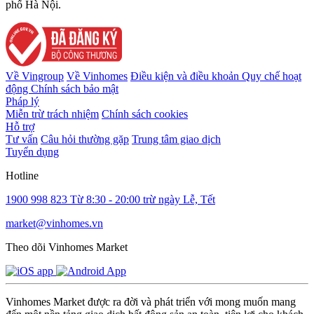
phố Hà Nội.
Về Vingroup
Về Vinhomes
Điều kiện và điều khoản
Quy chế hoạt
động
Chính sách bảo mật
Pháp lý
Miễn trừ trách nhiệm
Chính sách cookies
Hỗ trợ
Tư vấn
Câu hỏi thường gặp
Trung tâm giao dịch
Tuyển dụng
Hotline
1900 998 823
Từ 8:30 - 20:00 trừ ngày Lễ, Tết
market@vinhomes.vn
Theo dõi Vinhomes Market
Vinhomes Market được ra đời và phát triển với mong muốn mang