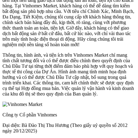
đến một nền tảng giao dịch bất động sản an toàn, tiện lợi cho khách
hàng. Tại Vinhomes Market, khách hàng có thể dễ dàng tìm kiếm
bất động sản phù hợp nhu cầu. Với tiêu chí Chính Xác, Minh Bạch,
Đa Dạng, Tiết Kiệm, chúng tôi cung cấp tới khách hàng thông tin,
chính sách bán hàng đầy đủ, kịp thời, rõ ràng, cùng với phương
thức thanh toán an toàn, tiện lợi. Giờ đây, khách hàng có thể giao
dịch bất động sản ở bất cứ đâu, bất cứ lúc nào, với chỉ vài thao tác
trên máy tính hoặc điện thoại di động. Hãy cùng chúng tôi trải
nghiệm một nền tảng số hoàn toàn mới!
Thông tin, hình ảnh, và tiện ích trên Vinhomes Market chỉ mang
tính chất tương đối và có thể được điều chỉnh theo quyết định của
Chủ Đầu Tư tại từng thời điểm đảm bảo phù hợp với quy hoạch và
thực tế thi công của Dự Án. Hình ảnh mang tính minh họa định
hướng và có thể được Chủ Đầu Tư cập nhật, bổ sung trong quá
trình triển khai. Các thông tin, cam kết chính thức sẽ được quy định
cụ thể tại Hợp đồng mua bán. Việc quản lý vận hành và kinh doanh
của khu đô thị sẽ theo quy định của Ban quản lý.
Công ty Cổ phần Vinhomes
Đại diện: Bà Đào Thị Thu Hương (Theo giấy uỷ quyền số 2012
ngày 20/12/2025)