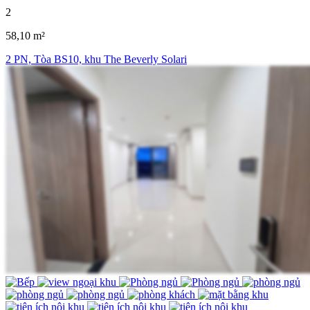
2
58,10 m²
2 PN, Tòa BS10, khu The Beverly Solari