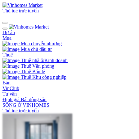
Thủ tục trực tuyến
Dự án
Mua
Mua chuyển nhượng
Mua chủ đầu tư
Thuê
Thuê nhà ở/Kinh doanh
Thuê Văn phòng
Thuê Bán lẻ
Thuê Khu công nghiệp
Bán
VinClub
Tư vấn
Định giá Bất động sản
SỐNG Ở VINHOMES
Thủ tục trực tuyến