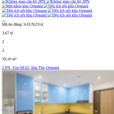
Mã tin đăng: SAUN2314
3,67 tỷ
2
2
59,10 m²
2 PN, Tòa S8.02, khu The Origami