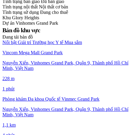
Tình trạng bàn giao
Đã bàn giao
Tình trạng nội thất
Nội thất cơ bản
Tình trạng sử dụng
Đang cho thuê
Khu
Glory Heights
Dự án
Vinhomes Grand Park
Bản đồ khu vực
Đang tải bản đồ
Nổi bật
Giải trí
Trường học
Y tế
Mua sắm
Vincom Mega Mall Grand Park
Nguyễn Xiển, Vinhomes Grand Park, Quận 9, Thành phố Hồ Chí
Minh, Việt Nam
228 m
1 phút
Phòng khám Đa khoa Quốc tế Vinmec Grand Park
Nguyễn Xiển, Vinhomes Grand Park, Quận 9, Thành phố Hồ Chí
Minh, Việt Nam
1,1 km