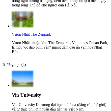
động nghỉ dưỡng đa dạng, đem đến cơ hội du lịch biển ngay
trong lòng Thủ đô cho người dân Hà Nội.
Vườn Nhật The Zenpark
Vườn Nhật, thuộc khu The Zenpark - Vinhomes Ocean Park,
là một "ốc đảo bình yên" mang đậm dấu ấn văn hóa Nhật
Bản.
Trường học (4)
Vin University
Vin University là trường đại học tinh hoa (đẳng cấp thế giới)
và tư thục phi lợi nhuận đầu tiên tại Việt Nam.