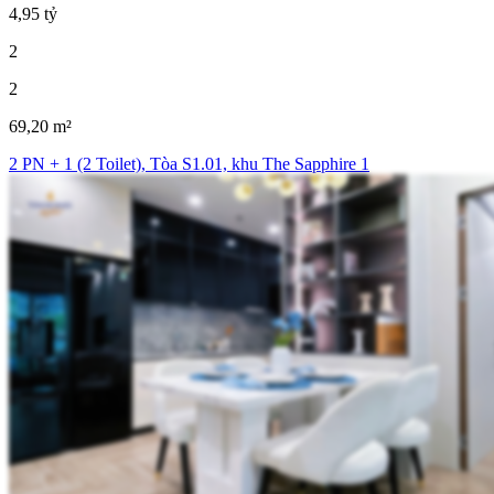
4,95 tỷ
2
2
69,20 m²
2 PN + 1 (2 Toilet), Tòa S1.01, khu The Sapphire 1