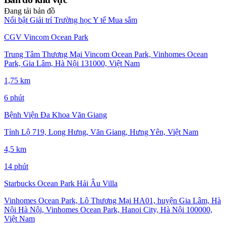
Đang tải bản đồ
Nổi bật
Giải trí
Trường học
Y tế
Mua sắm
CGV Vincom Ocean Park
Trung Tâm Thương Mại Vincom Ocean Park, Vinhomes Ocean
Park, Gia Lâm, Hà Nội 131000, Việt Nam
1,75 km
6 phút
Bệnh Viện Đa Khoa Văn Giang
Tỉnh Lộ 719, Long Hưng, Văn Giang, Hưng Yên, Việt Nam
4,5 km
14 phút
Starbucks Ocean Park Hải Âu Villa
Vinhomes Ocean Park, Lô Thương Mại HA01, huyện Gia Lâm, Hà
Nội Hà Nội, Vinhomes Ocean Park, Hanoi City, Hà Nội 100000,
Việt Nam