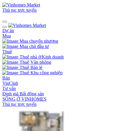
Thủ tục trực tuyến
Dự án
Mua
Mua chuyển nhượng
Mua chủ đầu tư
Thuê
Thuê nhà ở/Kinh doanh
Thuê Văn phòng
Thuê Bán lẻ
Thuê Khu công nghiệp
Bán
VinClub
Tư vấn
Định giá Bất động sản
SỐNG Ở VINHOMES
Thủ tục trực tuyến