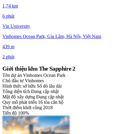
1,74 km
6 phút
Vin University
Vinhomes Ocean Park, Gia Lâm, Hà Nội, Việt Nam
439 m
2 phút
Giới thiệu khu The Sapphire 2
Tên dự án
Vinhomes Ocean Park
Chủ đầu tư
Vinhomes
Hình thức sở hữu
Sổ đỏ lâu dài
Tổng diện tích
Đang cập nhật
Mật độ xây dựng
Đang cập nhật
Quy mô phát triển
16 tòa căn hộ
Thời điểm khởi công
2018
Tiến độ
100%