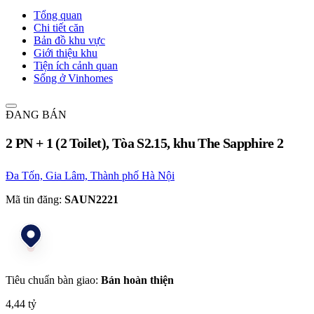
Tổng quan
Chi tiết căn
Bản đồ khu vực
Giới thiệu khu
Tiện ích cảnh quan
Sống ở Vinhomes
ĐANG BÁN
2 PN + 1 (2 Toilet), Tòa S2.15, khu The Sapphire 2
Đa Tốn, Gia Lâm, Thành phố Hà Nội
Mã tin đăng:
SAUN2221
Tiêu chuẩn bàn giao:
Bán hoàn thiện
4,44 tỷ