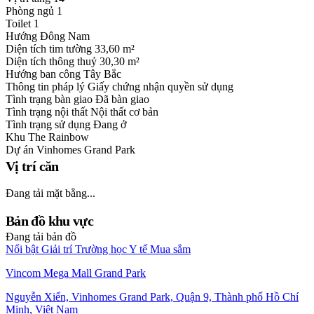
Phòng ngủ
1
Toilet
1
Hướng
Đông Nam
Diện tích tim tường
33,60 m²
Diện tích thông thuỷ
30,30 m²
Hướng ban công
Tây Bắc
Thông tin pháp lý
Giấy chứng nhận quyền sử dụng
Tình trạng bàn giao
Đã bàn giao
Tình trạng nội thất
Nội thất cơ bản
Tình trạng sử dụng
Đang ở
Khu
The Rainbow
Dự án
Vinhomes Grand Park
Vị trí căn
Đang tải mặt bằng...
Bản đồ khu vực
Đang tải bản đồ
Nổi bật
Giải trí
Trường học
Y tế
Mua sắm
Vincom Mega Mall Grand Park
Nguyễn Xiển, Vinhomes Grand Park, Quận 9, Thành phố Hồ Chí
Minh, Việt Nam