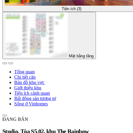
Tiện ích (3)
Mặt bằng tầng
Tổng quan
Chi tiết căn
Bản đồ khu vực
Giới thiệu khu
Tiện ích cảnh quan
Bất động sản tương tự
Sống ở Vinhomes
ĐANG BÁN
Studio, Tòa S5.02, khu The Rainbow