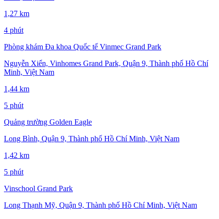
1,27 km
4 phút
Phòng khám Đa khoa Quốc tế Vinmec Grand Park
Nguyễn Xiển, Vinhomes Grand Park, Quận 9, Thành phố Hồ Chí
Minh, Việt Nam
1,44 km
5 phút
Quảng trường Golden Eagle
Long Bình, Quận 9, Thành phố Hồ Chí Minh, Việt Nam
1,42 km
5 phút
Vinschool Grand Park
Long Thạnh Mỹ, Quận 9, Thành phố Hồ Chí Minh, Việt Nam