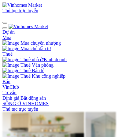
Thủ tục trực tuyến
Dự án
Mua
Mua chuyển nhượng
Mua chủ đầu tư
Thuê
Thuê nhà ở/Kinh doanh
Thuê Văn phòng
Thuê Bán lẻ
Thuê Khu công nghiệp
Bán
VinClub
Tư vấn
Định giá Bất động sản
SỐNG Ở VINHOMES
Thủ tục trực tuyến