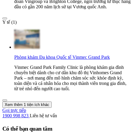
đoàn Vingroup và Brighton College, ngôi trường tư thục hàng
đầu có gần 200 năm lịch sử tại Vương quốc Anh.
Y tế (1)
Phòng khám Đa khoa Quốc tế Vinmec Grand Park
Vinmec Grand Park Family Clinic là phòng khám gia đình
chuyên biệt dành cho cư dân khu đô thị Vinhomes Grand
Park – nơi mang đến mô hình chăm sóc sức khỏe định kỳ,
toàn diện và cá nhân hóa cho mọi thành viên trong gia đình,
từ trẻ nhỏ đến người cao tuổi.
Xem thêm 1 tiện ích khác
Gọi trực tiếp
1900 998 823
Liên hệ tư vấn
Có thể bạn quan tâm