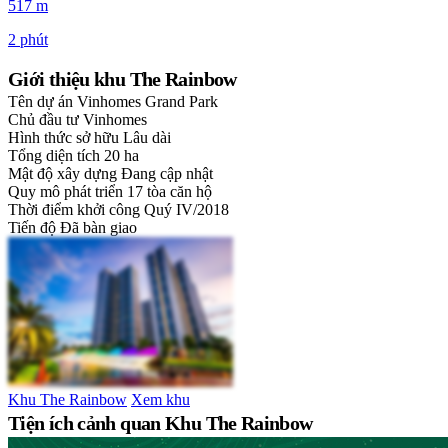
517 m
2 phút
Giới thiệu khu The Rainbow
Tên dự án
Vinhomes Grand Park
Chủ đầu tư
Vinhomes
Hình thức sở hữu
Lâu dài
Tổng diện tích
20 ha
Mật độ xây dựng
Đang cập nhật
Quy mô phát triển
17 tòa căn hộ
Thời điểm khởi công
Quý IV/2018
Tiến độ
Đã bàn giao
Khu The Rainbow
Xem khu
Tiện ích cảnh quan Khu The Rainbow