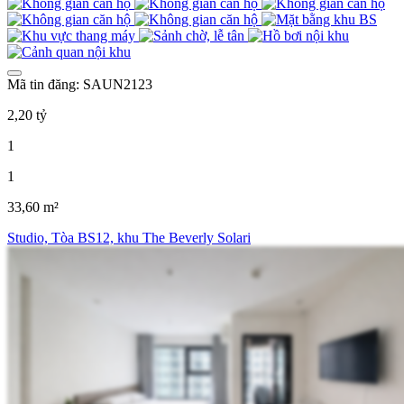
Mã tin đăng: SAUN2123
2,20 tỷ
1
1
33,60 m²
Studio, Tòa BS12, khu The Beverly Solari