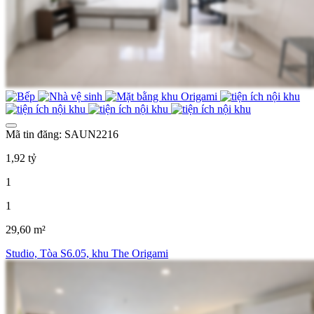
Mã tin đăng: SAUN2216
1,92 tỷ
1
1
29,60 m²
Studio, Tòa S6.05, khu The Origami