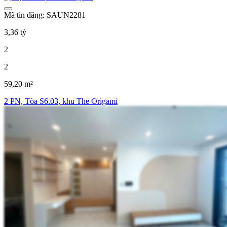
Mã tin đăng: SAUN2281
3,36 tỷ
2
2
59,20 m²
2 PN, Tòa S6.03, khu The Origami