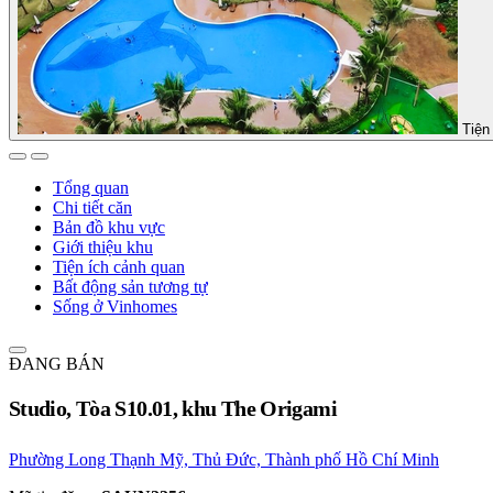
Tiện 
Tổng quan
Chi tiết căn
Bản đồ khu vực
Giới thiệu khu
Tiện ích cảnh quan
Bất động sản tương tự
Sống ở Vinhomes
ĐANG BÁN
Studio, Tòa S10.01, khu The Origami
Phường Long Thạnh Mỹ, Thủ Đức, Thành phố Hồ Chí Minh