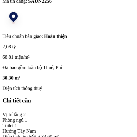
Mã tin đăng:
SAUN2256
Tiêu chuẩn bàn giao:
Hoàn thiện
2,08 tỷ
68,81 triệu/m²
Đã bao gồm toàn bộ Thuế, Phí
30,30 m²
Diện tích thông thuỷ
Chi tiết căn
Vị trí tầng
2
Phòng ngủ
1
Toilet
1
Hướng
Tây Nam
Diện tích tim tường
33,60 m²