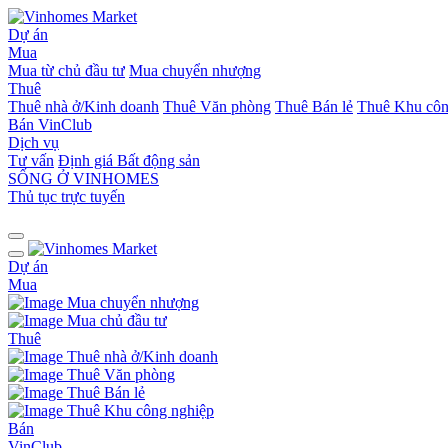
Dự án
Mua
Mua từ chủ đầu tư
Mua chuyển nhượng
Thuê
Thuê nhà ở/Kinh doanh
Thuê Văn phòng
Thuê Bán lẻ
Thuê Khu côn
Bán
VinClub
Dịch vụ
Tư vấn
Định giá Bất động sản
SỐNG Ở VINHOMES
Thủ tục trực tuyến
Dự án
Mua
Mua chuyển nhượng
Mua chủ đầu tư
Thuê
Thuê nhà ở/Kinh doanh
Thuê Văn phòng
Thuê Bán lẻ
Thuê Khu công nghiệp
Bán
VinClub