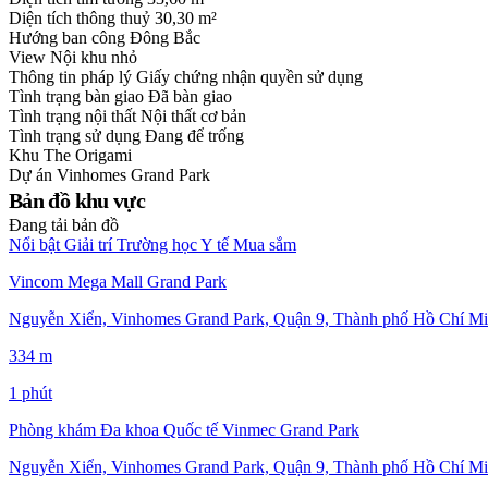
Diện tích thông thuỷ
30,30 m²
Hướng ban công
Đông Bắc
View
Nội khu nhỏ
Thông tin pháp lý
Giấy chứng nhận quyền sử dụng
Tình trạng bàn giao
Đã bàn giao
Tình trạng nội thất
Nội thất cơ bản
Tình trạng sử dụng
Đang để trống
Khu
The Origami
Dự án
Vinhomes Grand Park
Bản đồ khu vực
Đang tải bản đồ
Nổi bật
Giải trí
Trường học
Y tế
Mua sắm
Vincom Mega Mall Grand Park
Nguyễn Xiển, Vinhomes Grand Park, Quận 9, Thành phố Hồ Chí Mi
334 m
1 phút
Phòng khám Đa khoa Quốc tế Vinmec Grand Park
Nguyễn Xiển, Vinhomes Grand Park, Quận 9, Thành phố Hồ Chí Mi