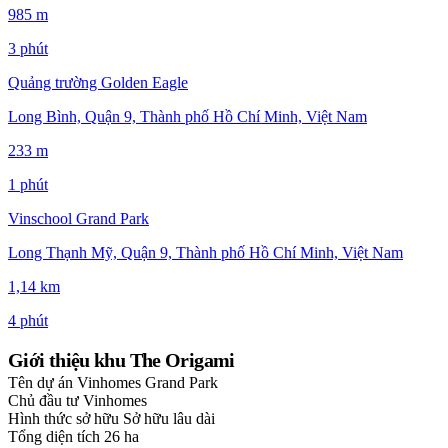
985 m
3 phút
Quảng trường Golden Eagle
Long Bình, Quận 9, Thành phố Hồ Chí Minh, Việt Nam
233 m
1 phút
Vinschool Grand Park
Long Thạnh Mỹ, Quận 9, Thành phố Hồ Chí Minh, Việt Nam
1,14 km
4 phút
Giới thiệu khu The Origami
Tên dự án
Vinhomes Grand Park
Chủ đầu tư
Vinhomes
Hình thức sở hữu
Sở hữu lâu dài
Tổng diện tích
26 ha