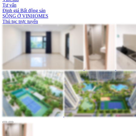
Tư vấn
Định giá Bất động sản
SỐNG Ở VINHOMES
Thủ tục trực tuyến