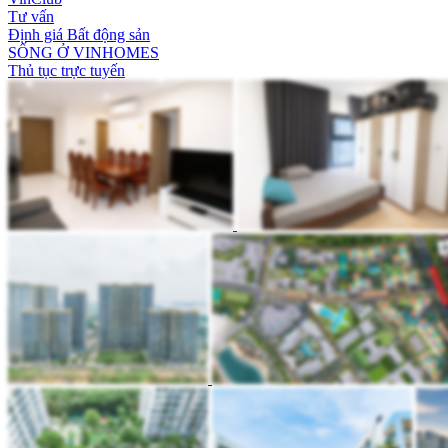
Tư vấn
Định giá Bất động sản
SỐNG Ở VINHOMES
Thủ tục trực tuyến