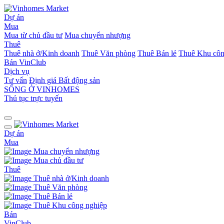
Dự án
Mua
Mua từ chủ đầu tư
Mua chuyển nhượng
Thuê
Thuê nhà ở/Kinh doanh
Thuê Văn phòng
Thuê Bán lẻ
Thuê Khu côn
Bán
VinClub
Dịch vụ
Tư vấn
Định giá Bất động sản
SỐNG Ở VINHOMES
Thủ tục trực tuyến
Dự án
Mua
Mua chuyển nhượng
Mua chủ đầu tư
Thuê
Thuê nhà ở/Kinh doanh
Thuê Văn phòng
Thuê Bán lẻ
Thuê Khu công nghiệp
Bán
VinClub