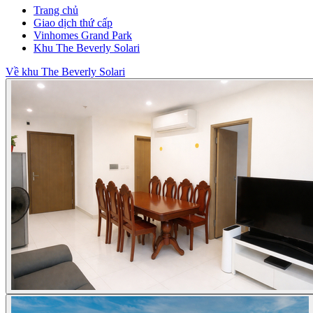
Trang chủ
Giao dịch thứ cấp
Vinhomes Grand Park
Khu The Beverly Solari
Về khu The Beverly Solari