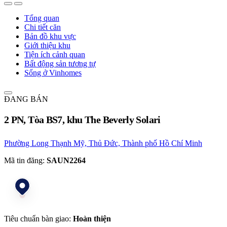
Tổng quan
Chi tiết căn
Bản đồ khu vực
Giới thiệu khu
Tiện ích cảnh quan
Bất động sản tương tự
Sống ở Vinhomes
ĐANG BÁN
2 PN, Tòa BS7, khu The Beverly Solari
Phường Long Thạnh Mỹ, Thủ Đức, Thành phố Hồ Chí Minh
Mã tin đăng:
SAUN2264
Tiêu chuẩn bàn giao:
Hoàn thiện