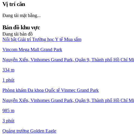
Vị trí căn
Đang tải mặt bằng...
Bản đồ khu vực
Đang tải bản đồ
Nổi bật
Giải trí
Trường học
Y tế
Mua sắm
Vincom Mega Mall Grand Park
Nguyễn Xiển, Vinhomes Grand Park, Quận 9, Thành phố Hồ Chí Mi
334 m
1 phút
Phòng khám Đa khoa Quốc tế Vinmec Grand Park
Nguyễn Xiển, Vinhomes Grand Park, Quận 9, Thành phố Hồ Chí Mi
985 m
3 phút
Quảng trường Golden Eagle