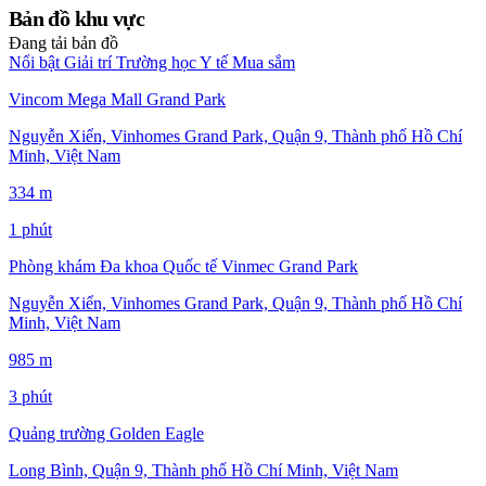
Bản đồ khu vực
Đang tải bản đồ
Nổi bật
Giải trí
Trường học
Y tế
Mua sắm
Vincom Mega Mall Grand Park
Nguyễn Xiển, Vinhomes Grand Park, Quận 9, Thành phố Hồ Chí
Minh, Việt Nam
334 m
1 phút
Phòng khám Đa khoa Quốc tế Vinmec Grand Park
Nguyễn Xiển, Vinhomes Grand Park, Quận 9, Thành phố Hồ Chí
Minh, Việt Nam
985 m
3 phút
Quảng trường Golden Eagle
Long Bình, Quận 9, Thành phố Hồ Chí Minh, Việt Nam