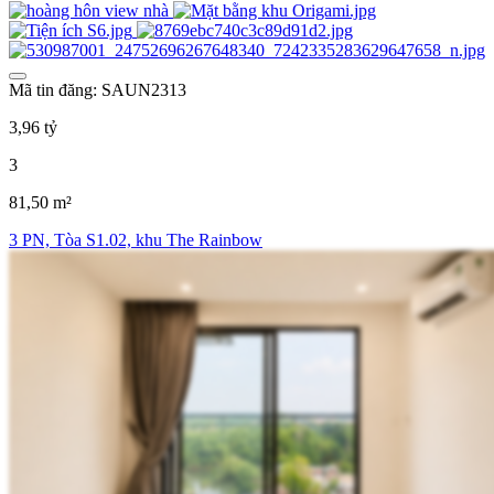
Mã tin đăng: SAUN2313
3,96 tỷ
3
81,50 m²
3 PN, Tòa S1.02, khu The Rainbow