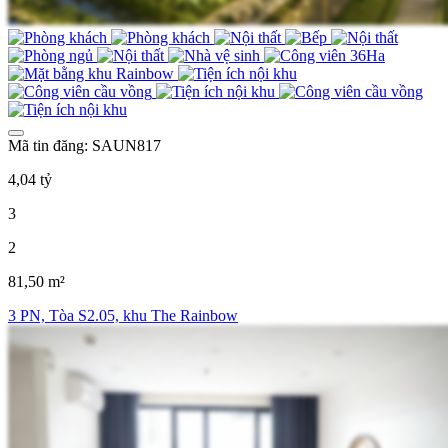
Mã tin đăng: SAUN817
4,04 tỷ
3
2
81,50 m²
3 PN, Tòa S2.05, khu The Rainbow