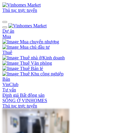
Thủ tục trực tuyến
Dự án
Mua
Mua chuyển nhượng
Mua chủ đầu tư
Thuê
Thuê nhà ở/Kinh doanh
Thuê Văn phòng
Thuê Bán lẻ
Thuê Khu công nghiệp
Bán
VinClub
Tư vấn
Định giá Bất động sản
SỐNG Ở VINHOMES
Thủ tục trực tuyến