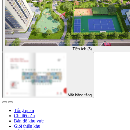
Tiện ích (3)
Mặt bằng tầng
Tổng quan
Chi tiết căn
Bản đồ khu vực
Giới thiệu khu