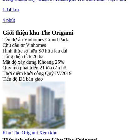
1,14 km
4 phút
Giới thiệu khu The Origami
Tên dự án
Vinhomes Grand Park
Chủ đầu tư
Vinhomes
Hình thức sở hữu
Sở hữu lâu dài
Tổng diện tích
26 ha
Mật độ xây dựng
Khoảng 25%
Quy mô phát triển
21 tòa căn hộ
Thời điểm khởi công
Quý IV/2019
Tiến độ
Đã bàn giao
Khu The Origami
Xem khu