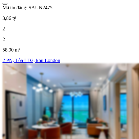
Mã tin đăng: SAUN2475
3,86 tỷ
2
2
58,90 m²
2 PN, Tòa LD3, khu London