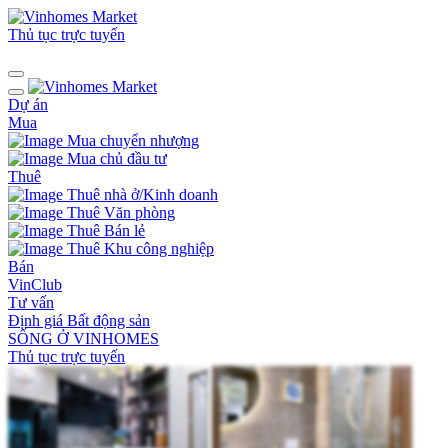
Thủ tục trực tuyến
Dự án
Mua
Mua chuyển nhượng
Mua chủ đầu tư
Thuê
Thuê nhà ở/Kinh doanh
Thuê Văn phòng
Thuê Bán lẻ
Thuê Khu công nghiệp
Bán
VinClub
Tư vấn
Định giá Bất động sản
SỐNG Ở VINHOMES
Thủ tục trực tuyến