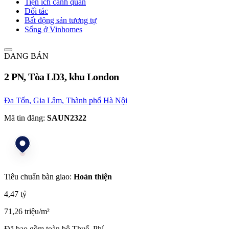
Tiện ích cảnh quan
Đối tác
Bất động sản tương tự
Sống ở Vinhomes
ĐANG BÁN
2 PN, Tòa LD3, khu London
Đa Tốn, Gia Lâm, Thành phố Hà Nội
Mã tin đăng:
SAUN2322
Tiêu chuẩn bàn giao:
Hoàn thiện
4,47 tỷ
71,26 triệu/m²
Đã bao gồm toàn bộ Thuế, Phí