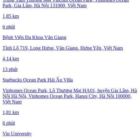
Park, Gia Lâm, Hà Nội 131000, Việt Nam
1,85 km
6 phút
Bệnh Viện Đa Khoa Văn Giang
Tỉnh Lộ 719, Long Hưng, Văn Giang, Hưng Yên, Việt Nam
4,14 km
13 phút
Starbucks Ocean Park Hải Âu Villa
Vinhomes Ocean Park, Lô Thương Mại HA01, huyện Gia Lâm, Hà
Nội Hà Nội, Vinhomes Ocean Park, Hanoi City, Hà Nội 100000,
Việt Nam
1,81 km
6 phút
Vin University