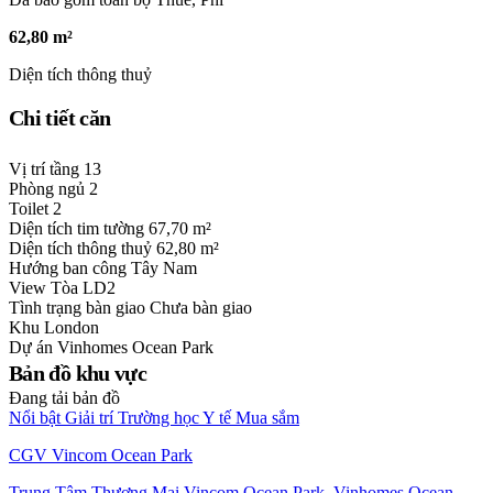
62,80 m²
Diện tích thông thuỷ
Chi tiết căn
Vị trí tầng
13
Phòng ngủ
2
Toilet
2
Diện tích tim tường
67,70 m²
Diện tích thông thuỷ
62,80 m²
Hướng ban công
Tây Nam
View
Tòa LD2
Tình trạng bàn giao
Chưa bàn giao
Khu
London
Dự án
Vinhomes Ocean Park
Bản đồ khu vực
Đang tải bản đồ
Nổi bật
Giải trí
Trường học
Y tế
Mua sắm
CGV Vincom Ocean Park
Trung Tâm Thương Mại Vincom Ocean Park, Vinhomes Ocean