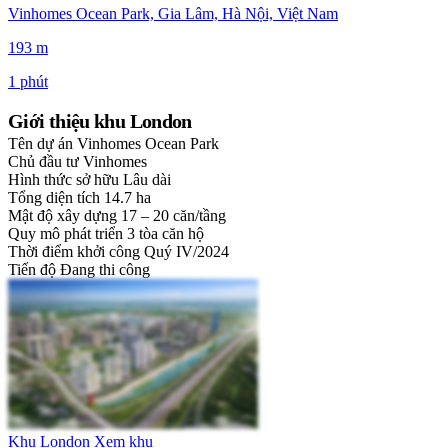
Vinhomes Ocean Park, Gia Lâm, Hà Nội, Việt Nam
193 m
1 phút
Giới thiệu khu London
Tên dự án
Vinhomes Ocean Park
Chủ đầu tư
Vinhomes
Hình thức sở hữu
Lâu dài
Tổng diện tích
14.7 ha
Mật độ xây dựng
17 – 20 căn/tầng
Quy mô phát triển
3 tòa căn hộ
Thời điểm khởi công
Quý IV/2024
Tiến độ
Đang thi công
Khu London
Xem khu