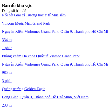
Bản đồ khu vực
Đang tải bản đồ
Nổi bật
Giải trí
Trường học
Y tế
Mua sắm
Vincom Mega Mall Grand Park
Nguyễn Xiển, Vinhomes Grand Park, Quận 9, Thành phố Hồ Chí Mi
334 m
1 phút
Phòng khám Đa khoa Quốc tế Vinmec Grand Park
Nguyễn Xiển, Vinhomes Grand Park, Quận 9, Thành phố Hồ Chí Mi
985 m
3 phút
Quảng trường Golden Eagle
Long Bình, Quận 9, Thành phố Hồ Chí Minh, Việt Nam
233 m