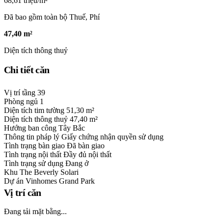
68,61 triệu/m²
Đã bao gồm toàn bộ Thuế, Phí
47,40 m²
Diện tích thông thuỷ
Chi tiết căn
Vị trí tầng
39
Phòng ngủ
1
Diện tích tim tường
51,30 m²
Diện tích thông thuỷ
47,40 m²
Hướng ban công
Tây Bắc
Thông tin pháp lý
Giấy chứng nhận quyền sử dụng
Tình trạng bàn giao
Đã bàn giao
Tình trạng nội thất
Đầy đủ nội thất
Tình trạng sử dụng
Đang ở
Khu
The Beverly Solari
Dự án
Vinhomes Grand Park
Vị trí căn
Đang tải mặt bằng...