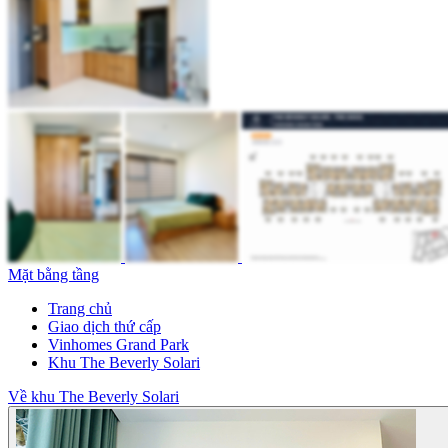
Mặt bằng tầng
Trang chủ
Giao dịch thứ cấp
Vinhomes Grand Park
Khu The Beverly Solari
Về khu The Beverly Solari