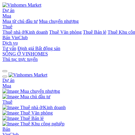
Dự án
Mua
Mua từ chủ đầu tư
Mua chuyển nhượng
Thuê
Thuê nhà ở/Kinh doanh
Thuê Văn phòng
Thuê Bán lẻ
Thuê Khu côn
Bán
VinClub
Dịch vụ
Tư vấn
Định giá Bất động sản
SỐNG Ở VINHOMES
Thủ tục trực tuyến
Dự án
Mua
Mua chuyển nhượng
Mua chủ đầu tư
Thuê
Thuê nhà ở/Kinh doanh
Thuê Văn phòng
Thuê Bán lẻ
Thuê Khu công nghiệp
Bán
VinClub