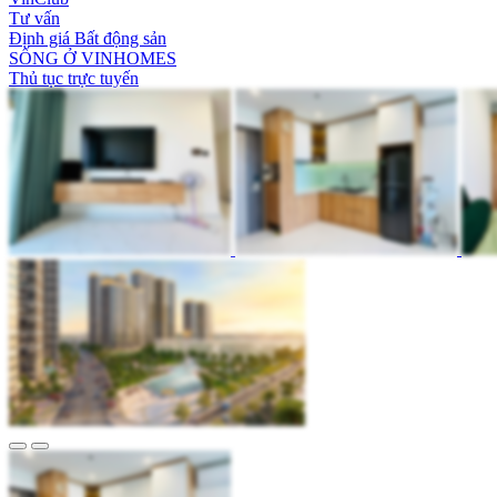
Tư vấn
Định giá Bất động sản
SỐNG Ở VINHOMES
Thủ tục trực tuyến