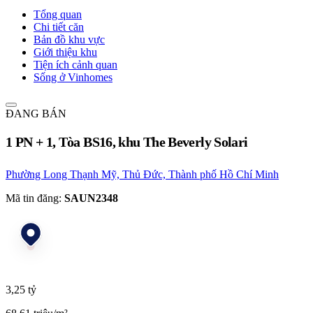
Tổng quan
Chi tiết căn
Bản đồ khu vực
Giới thiệu khu
Tiện ích cảnh quan
Sống ở Vinhomes
ĐANG BÁN
1 PN + 1, Tòa BS16, khu The Beverly Solari
Phường Long Thạnh Mỹ, Thủ Đức, Thành phố Hồ Chí Minh
Mã tin đăng:
SAUN2348
3,25 tỷ