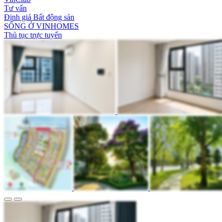
Tư vấn
Định giá Bất động sản
SỐNG Ở VINHOMES
Thủ tục trực tuyến