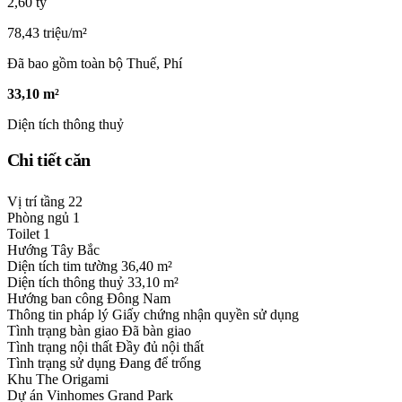
2,60 tỷ
78,43 triệu/m²
Đã bao gồm toàn bộ Thuế, Phí
33,10 m²
Diện tích thông thuỷ
Chi tiết căn
Vị trí tầng
22
Phòng ngủ
1
Toilet
1
Hướng
Tây Bắc
Diện tích tim tường
36,40 m²
Diện tích thông thuỷ
33,10 m²
Hướng ban công
Đông Nam
Thông tin pháp lý
Giấy chứng nhận quyền sử dụng
Tình trạng bàn giao
Đã bàn giao
Tình trạng nội thất
Đầy đủ nội thất
Tình trạng sử dụng
Đang để trống
Khu
The Origami
Dự án
Vinhomes Grand Park