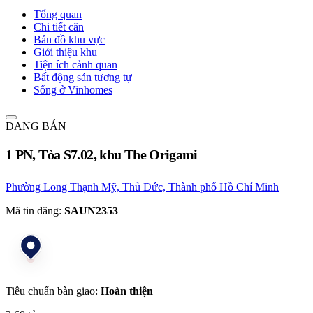
Tổng quan
Chi tiết căn
Bản đồ khu vực
Giới thiệu khu
Tiện ích cảnh quan
Bất động sản tương tự
Sống ở Vinhomes
ĐANG BÁN
1 PN, Tòa S7.02, khu The Origami
Phường Long Thạnh Mỹ, Thủ Đức, Thành phố Hồ Chí Minh
Mã tin đăng:
SAUN2353
Tiêu chuẩn bàn giao:
Hoàn thiện