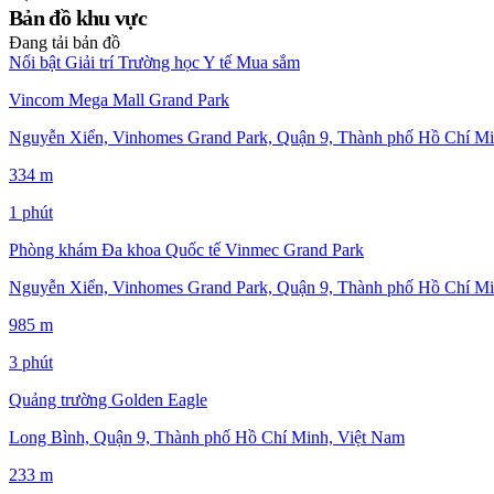
Bản đồ khu vực
Đang tải bản đồ
Nổi bật
Giải trí
Trường học
Y tế
Mua sắm
Vincom Mega Mall Grand Park
Nguyễn Xiển, Vinhomes Grand Park, Quận 9, Thành phố Hồ Chí Mi
334 m
1 phút
Phòng khám Đa khoa Quốc tế Vinmec Grand Park
Nguyễn Xiển, Vinhomes Grand Park, Quận 9, Thành phố Hồ Chí Mi
985 m
3 phút
Quảng trường Golden Eagle
Long Bình, Quận 9, Thành phố Hồ Chí Minh, Việt Nam
233 m