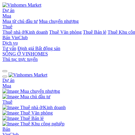
Dự án
Mua
Mua từ chủ đầu tư
Mua chuyển nhượng
Thuê
Thuê nhà ở/Kinh doanh
Thuê Văn phòng
Thuê Bán lẻ
Thuê Khu côn
Bán
VinClub
Dịch vụ
Tư vấn
Định giá Bất động sản
SỐNG Ở VINHOMES
Thủ tục trực tuyến
Dự án
Mua
Mua chuyển nhượng
Mua chủ đầu tư
Thuê
Thuê nhà ở/Kinh doanh
Thuê Văn phòng
Thuê Bán lẻ
Thuê Khu công nghiệp
Bán
VinClub