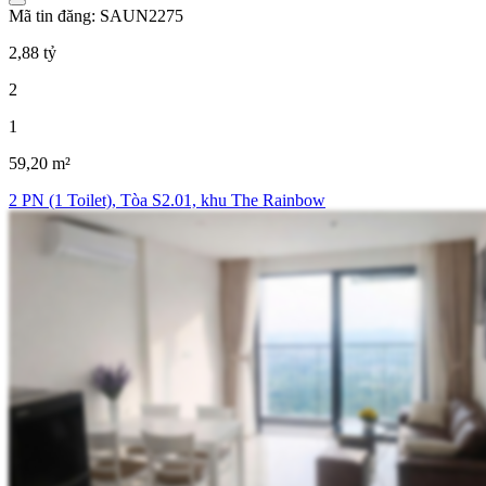
Mã tin đăng: SAUN2275
2,88 tỷ
2
1
59,20 m²
2 PN (1 Toilet), Tòa S2.01, khu The Rainbow