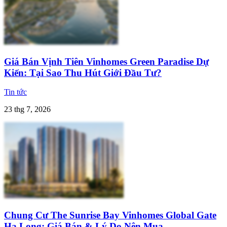
Giá Bán Vịnh Tiên Vinhomes Green Paradise Dự
Kiến: Tại Sao Thu Hút Giới Đầu Tư?
Tin tức
23 thg 7, 2026
Chung Cư The Sunrise Bay Vinhomes Global Gate
Hạ Long: Giá Bán & Lý Do Nên Mua