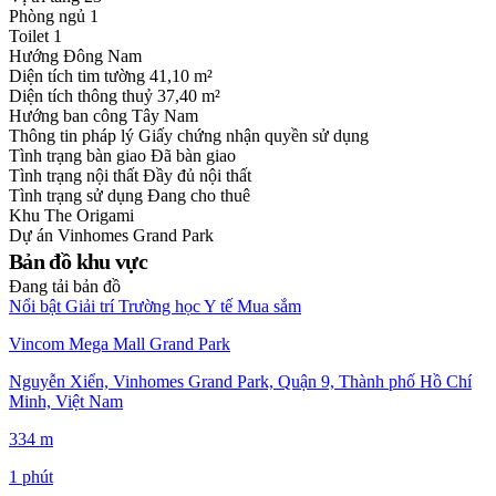
Phòng ngủ
1
Toilet
1
Hướng
Đông Nam
Diện tích tim tường
41,10 m²
Diện tích thông thuỷ
37,40 m²
Hướng ban công
Tây Nam
Thông tin pháp lý
Giấy chứng nhận quyền sử dụng
Tình trạng bàn giao
Đã bàn giao
Tình trạng nội thất
Đầy đủ nội thất
Tình trạng sử dụng
Đang cho thuê
Khu
The Origami
Dự án
Vinhomes Grand Park
Bản đồ khu vực
Đang tải bản đồ
Nổi bật
Giải trí
Trường học
Y tế
Mua sắm
Vincom Mega Mall Grand Park
Nguyễn Xiển, Vinhomes Grand Park, Quận 9, Thành phố Hồ Chí
Minh, Việt Nam
334 m
1 phút