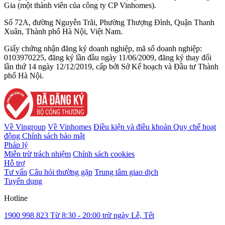
Gia (một thành viên của công ty CP Vinhomes).
Số 72A, đường Nguyễn Trãi, Phường Thượng Đình, Quận Thanh
Xuân, Thành phố Hà Nội, Việt Nam.
Giấy chứng nhận đăng ký doanh nghiệp, mã số doanh nghiệp:
0103970225, đăng ký lần đầu ngày 11/06/2009, đăng ký thay đổi
lần thứ 14 ngày 12/12/2019, cấp bởi Sở Kế hoạch và Đầu tư Thành
phố Hà Nội.
Về Vingroup
Về Vinhomes
Điều kiện và điều khoản
Quy chế hoạt
động
Chính sách bảo mật
Pháp lý
Miễn trừ trách nhiệm
Chính sách cookies
Hỗ trợ
Tư vấn
Câu hỏi thường gặp
Trung tâm giao dịch
Tuyển dụng
Hotline
1900 998 823
Từ 8:30 - 20:00 trừ ngày Lễ, Tết