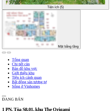
Tiện ích (5)
Mặt bằng tầng
Tổng quan
Chi tiết căn
Bản đồ khu vực
Giới thiệu khu
Tiện ích cảnh quan
Bất động sản tương tự
Sống ở Vinhomes
ĐANG BÁN
1 PN, Tòa S8.01, khu The Origami