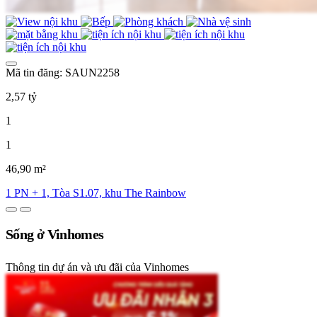
Mã tin đăng: SAUN2258
2,57 tỷ
1
1
46,90 m²
1 PN + 1, Tòa S1.07, khu The Rainbow
Sống ở Vinhomes
Thông tin dự án và ưu đãi của Vinhomes