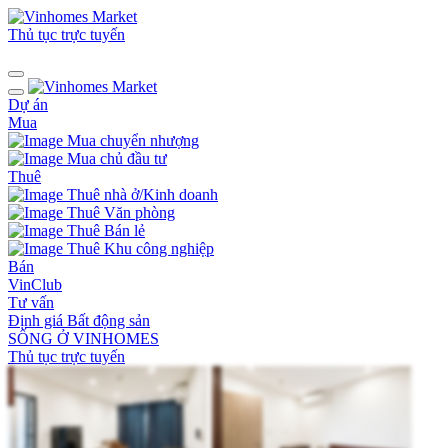
Thủ tục trực tuyến
Dự án
Mua
Mua chuyển nhượng
Mua chủ đầu tư
Thuê
Thuê nhà ở/Kinh doanh
Thuê Văn phòng
Thuê Bán lẻ
Thuê Khu công nghiệp
Bán
VinClub
Tư vấn
Định giá Bất động sản
SỐNG Ở VINHOMES
Thủ tục trực tuyến