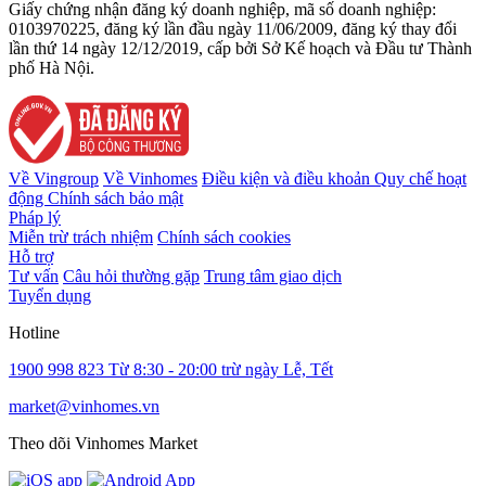
Giấy chứng nhận đăng ký doanh nghiệp, mã số doanh nghiệp:
0103970225, đăng ký lần đầu ngày 11/06/2009, đăng ký thay đổi
lần thứ 14 ngày 12/12/2019, cấp bởi Sở Kế hoạch và Đầu tư Thành
phố Hà Nội.
Về Vingroup
Về Vinhomes
Điều kiện và điều khoản
Quy chế hoạt
động
Chính sách bảo mật
Pháp lý
Miễn trừ trách nhiệm
Chính sách cookies
Hỗ trợ
Tư vấn
Câu hỏi thường gặp
Trung tâm giao dịch
Tuyển dụng
Hotline
1900 998 823
Từ 8:30 - 20:00 trừ ngày Lễ, Tết
market@vinhomes.vn
Theo dõi Vinhomes Market