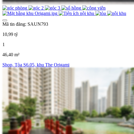
Mã tin đăng: SAUN793
10,99 tỷ
1
46,40 m²
Shop, Tòa S6.05, khu The Origami