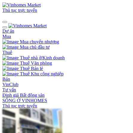
Thủ tục trực tuyến
Dự án
Mua
Mua chuyển nhượng
Mua chủ đầu tư
Thuê
Thuê nhà ở/Kinh doanh
Thuê Văn phòng
Thuê Bán lẻ
Thuê Khu công nghiệp
Bán
VinClub
Tư vấn
Định giá Bất động sản
SỐNG Ở VINHOMES
Thủ tục trực tuyến