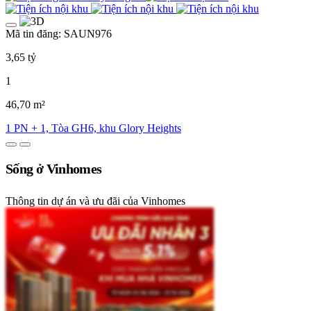
Mã tin đăng: SAUN976
3,65 tỷ
1
46,70 m²
1 PN + 1, Tòa GH6, khu Glory Heights
Sống ở Vinhomes
Thông tin dự án và ưu đãi của Vinhomes