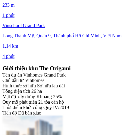
233 m
1 phút
Vinschool Grand Park
Long Thạnh Mỹ, Quận 9, Thành phố Hồ Chí Minh, Việt Nam
1,14 km
4 phút
Giới thiệu khu The Origami
Tên dự án
Vinhomes Grand Park
Chủ đầu tư
Vinhomes
Hình thức sở hữu
Sở hữu lâu dài
Tổng diện tích
26 ha
Mật độ xây dựng
Khoảng 25%
Quy mô phát triển
21 tòa căn hộ
Thời điểm khởi công
Quý IV/2019
Tiến độ
Đã bàn giao