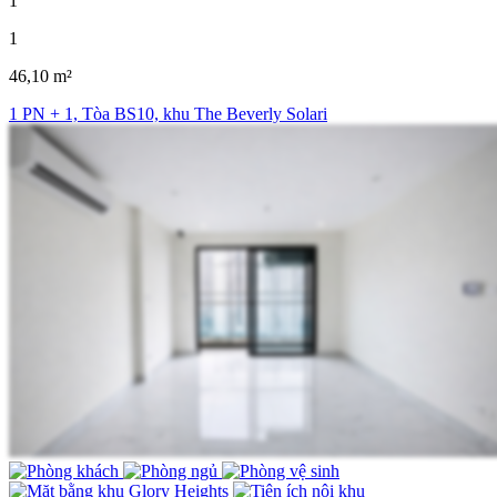
1
1
46,10 m²
1 PN + 1, Tòa BS10, khu The Beverly Solari