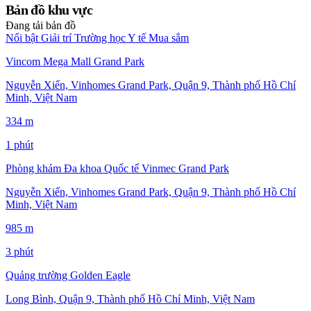
Bản đồ khu vực
Đang tải bản đồ
Nổi bật
Giải trí
Trường học
Y tế
Mua sắm
Vincom Mega Mall Grand Park
Nguyễn Xiển, Vinhomes Grand Park, Quận 9, Thành phố Hồ Chí
Minh, Việt Nam
334 m
1 phút
Phòng khám Đa khoa Quốc tế Vinmec Grand Park
Nguyễn Xiển, Vinhomes Grand Park, Quận 9, Thành phố Hồ Chí
Minh, Việt Nam
985 m
3 phút
Quảng trường Golden Eagle
Long Bình, Quận 9, Thành phố Hồ Chí Minh, Việt Nam