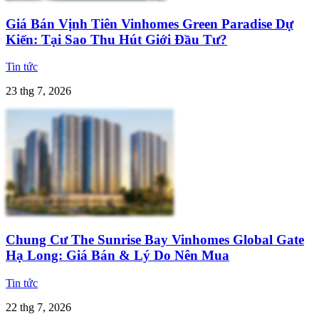
Giá Bán Vịnh Tiên Vinhomes Green Paradise Dự
Kiến: Tại Sao Thu Hút Giới Đầu Tư?
Tin tức
23 thg 7, 2026
Chung Cư The Sunrise Bay Vinhomes Global Gate
Hạ Long: Giá Bán & Lý Do Nên Mua
Tin tức
22 thg 7, 2026