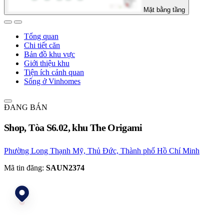
Mặt bằng tầng
Tổng quan
Chi tiết căn
Bản đồ khu vực
Giới thiệu khu
Tiện ích cảnh quan
Sống ở Vinhomes
ĐANG BÁN
Shop, Tòa S6.02, khu The Origami
Phường Long Thạnh Mỹ, Thủ Đức, Thành phố Hồ Chí Minh
Mã tin đăng:
SAUN2374