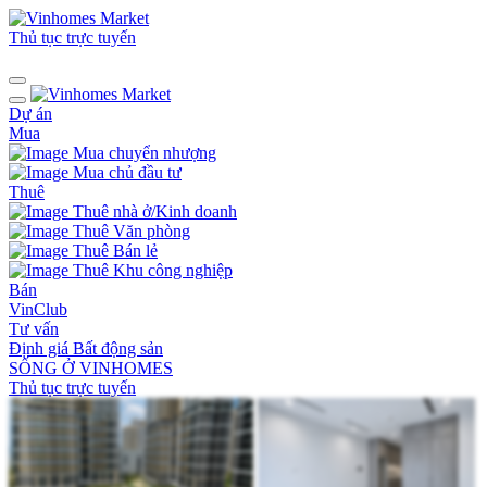
Thủ tục trực tuyến
Dự án
Mua
Mua chuyển nhượng
Mua chủ đầu tư
Thuê
Thuê nhà ở/Kinh doanh
Thuê Văn phòng
Thuê Bán lẻ
Thuê Khu công nghiệp
Bán
VinClub
Tư vấn
Định giá Bất động sản
SỐNG Ở VINHOMES
Thủ tục trực tuyến