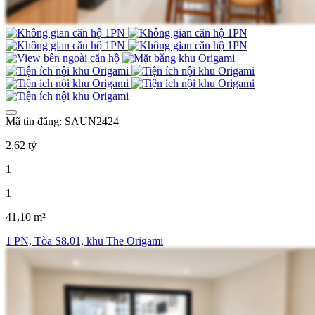
Mã tin đăng: SAUN2424
2,62 tỷ
1
1
41,10 m²
1 PN, Tòa S8.01, khu The Origami