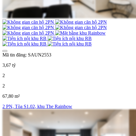
Mã tin đăng: SAUN2553
3,67 tỷ
2
2
67,80 m²
2 PN, Tòa S1.02, khu The Rainbow