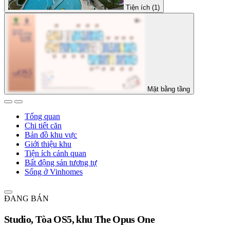
Tiện ích (1)
Mặt bằng tầng
Tổng quan
Chi tiết căn
Bản đồ khu vực
Giới thiệu khu
Tiện ích cảnh quan
Bất động sản tương tự
Sống ở Vinhomes
ĐANG BÁN
Studio, Tòa OS5, khu The Opus One