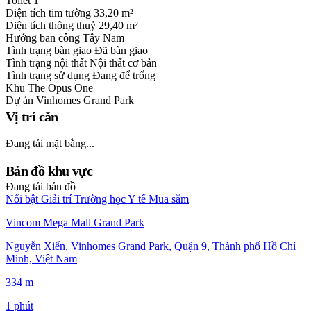
Toilet
1
Diện tích tim tường
33,20 m²
Diện tích thông thuỷ
29,40 m²
Hướng ban công
Tây Nam
Tình trạng bàn giao
Đã bàn giao
Tình trạng nội thất
Nội thất cơ bản
Tình trạng sử dụng
Đang để trống
Khu
The Opus One
Dự án
Vinhomes Grand Park
Vị trí căn
Đang tải mặt bằng...
Bản đồ khu vực
Đang tải bản đồ
Nổi bật
Giải trí
Trường học
Y tế
Mua sắm
Vincom Mega Mall Grand Park
Nguyễn Xiển, Vinhomes Grand Park, Quận 9, Thành phố Hồ Chí
Minh, Việt Nam
334 m
1 phút