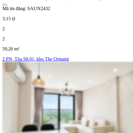
Mã tin đăng: SAUN2432
3,15 tỷ
2
2
59,20 m²
2 PN, Tòa S8.01, khu The Origami