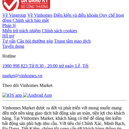
Về Vingroup
Về Vinhomes
Điều kiện và điều khoản
Quy chế hoạt
động
Chính sách bảo mật
Pháp lý
Miễn trừ trách nhiệm
Chính sách cookies
Hỗ trợ
Tư vấn
Câu hỏi thường gặp
Trung tâm giao dịch
Tuyển dụng
Hotline
1900 998 823
Từ 8:30 - 20:00 trừ ngày Lễ, Tết
market@vinhomes.vn
Theo dõi Vinhomes Market
Vinhomes Market được ra đời và phát triển với mong muốn mang
đến một nền tảng giao dịch bất động sản an toàn, tiện lợi cho khách
hàng. Tại Vinhomes Market, khách hàng có thể dễ dàng tìm kiếm
bất động sản phù hợp nhu cầu. Với tiêu chí Chính Xác, Minh Bạch,
Đa Dạng, Tiết Kiệm, chúng tôi cung cấp tới khách hàng thông tin,