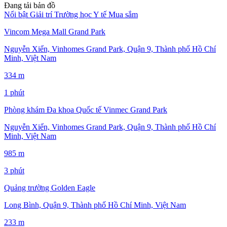
Đang tải bản đồ
Nổi bật
Giải trí
Trường học
Y tế
Mua sắm
Vincom Mega Mall Grand Park
Nguyễn Xiển, Vinhomes Grand Park, Quận 9, Thành phố Hồ Chí
Minh, Việt Nam
334 m
1 phút
Phòng khám Đa khoa Quốc tế Vinmec Grand Park
Nguyễn Xiển, Vinhomes Grand Park, Quận 9, Thành phố Hồ Chí
Minh, Việt Nam
985 m
3 phút
Quảng trường Golden Eagle
Long Bình, Quận 9, Thành phố Hồ Chí Minh, Việt Nam
233 m