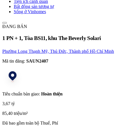
Tiện ích cảnh quan
Bất động sản tương tự
Sống ở Vinhomes
ĐANG BÁN
1 PN + 1, Tòa BS11, khu The Beverly Solari
Phường Long Thạnh Mỹ, Thủ Đức, Thành phố Hồ Chí Minh
Mã tin đăng:
SAUN2407
Tiêu chuẩn bàn giao:
Hoàn thiện
3,67 tỷ
85,40 triệu/m²
Đã bao gồm toàn bộ Thuế, Phí