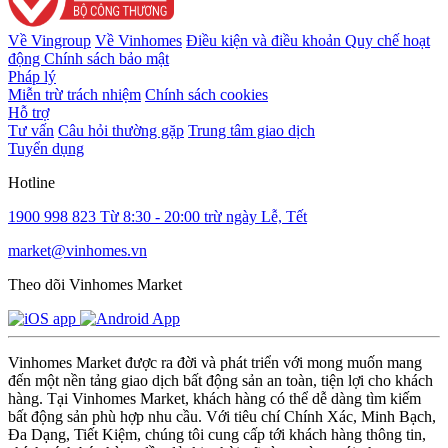
Về Vingroup
Về Vinhomes
Điều kiện và điều khoản
Quy chế hoạt
động
Chính sách bảo mật
Pháp lý
Miễn trừ trách nhiệm
Chính sách cookies
Hỗ trợ
Tư vấn
Câu hỏi thường gặp
Trung tâm giao dịch
Tuyển dụng
Hotline
1900 998 823
Từ 8:30 - 20:00 trừ ngày Lễ, Tết
market@vinhomes.vn
Theo dõi Vinhomes Market
Vinhomes Market được ra đời và phát triển với mong muốn mang
đến một nền tảng giao dịch bất động sản an toàn, tiện lợi cho khách
hàng. Tại Vinhomes Market, khách hàng có thể dễ dàng tìm kiếm
bất động sản phù hợp nhu cầu. Với tiêu chí Chính Xác, Minh Bạch,
Đa Dạng, Tiết Kiệm, chúng tôi cung cấp tới khách hàng thông tin,