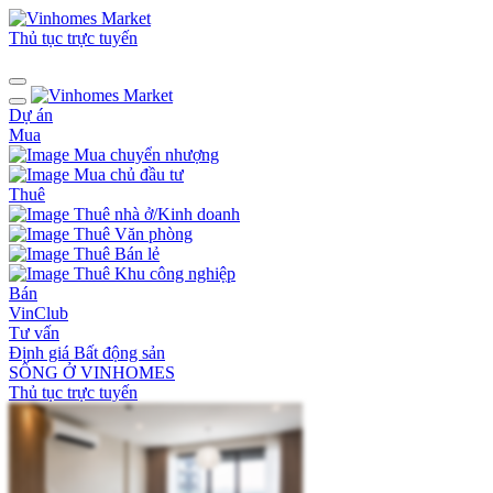
Thủ tục trực tuyến
Dự án
Mua
Mua chuyển nhượng
Mua chủ đầu tư
Thuê
Thuê nhà ở/Kinh doanh
Thuê Văn phòng
Thuê Bán lẻ
Thuê Khu công nghiệp
Bán
VinClub
Tư vấn
Định giá Bất động sản
SỐNG Ở VINHOMES
Thủ tục trực tuyến