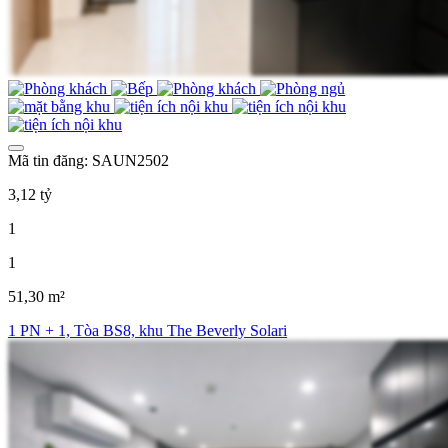
Mã tin đăng: SAUN2502
3,12 tỷ
1
1
51,30 m²
1 PN + 1, Tòa BS8, khu The Beverly Solari