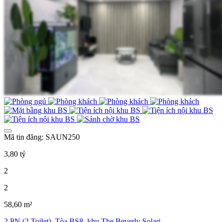
Mã tin đăng: SAUN250
3,80 tỷ
2
2
58,60 m²
2 PN (2 Toilet), Tòa BS8, khu The Beverly Solari