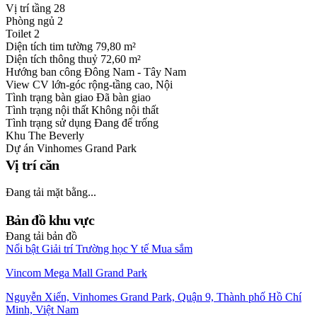
Vị trí tầng
28
Phòng ngủ
2
Toilet
2
Diện tích tim tường
79,80 m²
Diện tích thông thuỷ
72,60 m²
Hướng ban công
Đông Nam - Tây Nam
View
CV lớn-góc rộng-tầng cao, Nội
Tình trạng bàn giao
Đã bàn giao
Tình trạng nội thất
Không nội thất
Tình trạng sử dụng
Đang để trống
Khu
The Beverly
Dự án
Vinhomes Grand Park
Vị trí căn
Đang tải mặt bằng...
Bản đồ khu vực
Đang tải bản đồ
Nổi bật
Giải trí
Trường học
Y tế
Mua sắm
Vincom Mega Mall Grand Park
Nguyễn Xiển, Vinhomes Grand Park, Quận 9, Thành phố Hồ Chí
Minh, Việt Nam