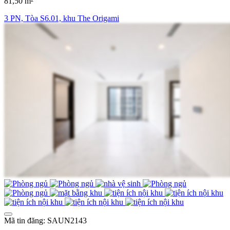
81,50 m²
3 PN, Tòa S6.01, khu The Origami
Mã tin đăng: SAUN2143