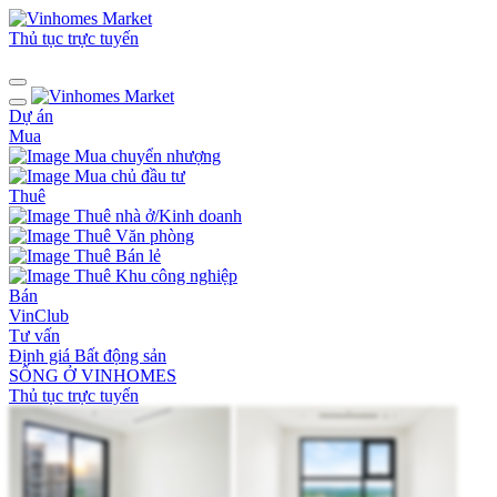
Thủ tục trực tuyến
Dự án
Mua
Mua chuyển nhượng
Mua chủ đầu tư
Thuê
Thuê nhà ở/Kinh doanh
Thuê Văn phòng
Thuê Bán lẻ
Thuê Khu công nghiệp
Bán
VinClub
Tư vấn
Định giá Bất động sản
SỐNG Ở VINHOMES
Thủ tục trực tuyến