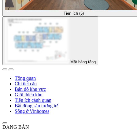
Tiện ích (5)
Mặt bằng tầng
Tổng quan
Chi tiết căn
Bản đồ khu vực
Giới thiệu khu
Tiện ích cảnh quan
Bất động sản tương tự
Sống ở Vinhomes
ĐANG BÁN