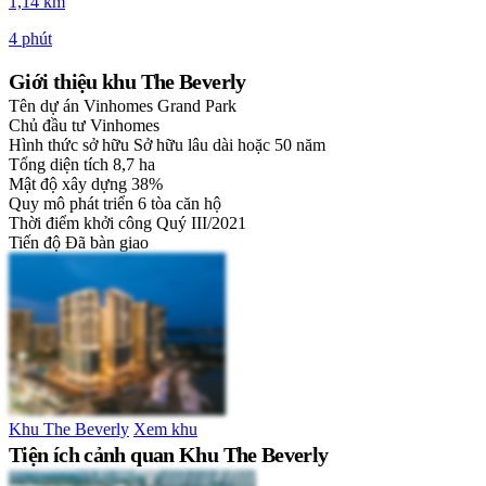
1,14 km
4 phút
Giới thiệu khu The Beverly
Tên dự án
Vinhomes Grand Park
Chủ đầu tư
Vinhomes
Hình thức sở hữu
Sở hữu lâu dài hoặc 50 năm
Tổng diện tích
8,7 ha
Mật độ xây dựng
38%
Quy mô phát triển
6 tòa căn hộ
Thời điểm khởi công
Quý III/2021
Tiến độ
Đã bàn giao
Khu The Beverly
Xem khu
Tiện ích cảnh quan Khu The Beverly