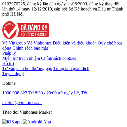
0103970225, đăng ký lần đầu ngày 11/06/2009, đăng ký thay đổi
lần thứ 14 ngày 12/12/2019, cấp bởi Sở Kế hoạch và Đầu tư Thành
phố Hà Nội.
Về Vingroup
Về Vinhomes
Điều kiện và điều khoản
Quy chế hoạt
động
Chính sách bảo mật
Pháp lý
Miễn trừ trách nhiệm
Chính sách cookies
Hỗ trợ
Tư vấn
Câu hỏi thường gặp
Trung tâm giao dịch
Tuyển dụng
Hotline
1900 998 823
Từ 8:30 - 20:00 trừ ngày Lễ, Tết
market@vinhomes.vn
Theo dõi Vinhomes Market