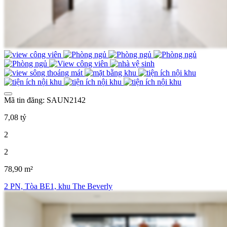
Mã tin đăng: SAUN2142
7,08 tỷ
2
2
78,90 m²
2 PN, Tòa BE1, khu The Beverly