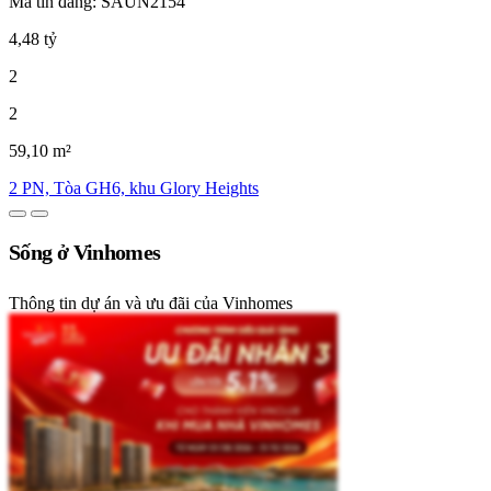
Mã tin đăng: SAUN2154
4,48 tỷ
2
2
59,10 m²
2 PN, Tòa GH6, khu Glory Heights
Sống ở Vinhomes
Thông tin dự án và ưu đãi của Vinhomes