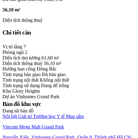
56,10 m²
Diện tích thông thuỷ
Chi tiết căn
Vị trí tầng
7
Phòng ngủ
2
Diện tích tim tường
61,60 m²
Diện tích thông thuỷ
56,10 m²
Hướng ban công
Đông Bắc
Tình trạng bàn giao
Đã bàn giao
Tình trạng nội thất
Không nội thất
Tình trạng sử dụng
Đang để trống
Khu
Glory Heights
Dự án
Vinhomes Grand Park
Bản đồ khu vực
Đang tải bản đồ
Nổi bật
Giải trí
Trường học
Y tế
Mua sắm
Vincom Mega Mall Grand Park
Nguyễn Xiển, Vinhomes Grand Park, Quận 9, Thành phố Hồ Chí