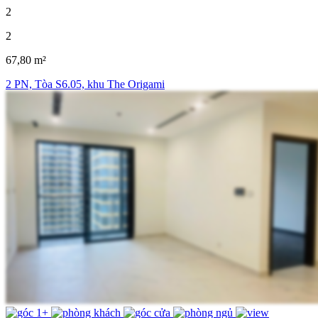
2
2
67,80 m²
2 PN, Tòa S6.05, khu The Origami