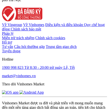
Về Vingroup
Về Vinhomes
Điều kiện và điều khoản
Quy chế hoạt
động
Chính sách bảo mật
Pháp lý
Miễn trừ trách nhiệm
Chính sách cookies
Hỗ trợ
Tư vấn
Câu hỏi thường gặp
Trung tâm giao dịch
Tuyển dụng
Hotline
1900 998 823
Từ 8:30 - 20:00 trừ ngày Lễ, Tết
market@vinhomes.vn
Theo dõi Vinhomes Market
Vinhomes Market được ra đời và phát triển với mong muốn mang
đến một nền tảng giao dịch bất động sản an toàn, tiện lợi cho khách