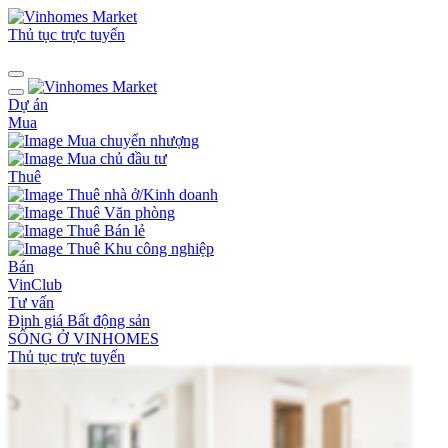
Thủ tục trực tuyến
Dự án
Mua
Mua chuyển nhượng
Mua chủ đầu tư
Thuê
Thuê nhà ở/Kinh doanh
Thuê Văn phòng
Thuê Bán lẻ
Thuê Khu công nghiệp
Bán
VinClub
Tư vấn
Định giá Bất động sản
SỐNG Ở VINHOMES
Thủ tục trực tuyến