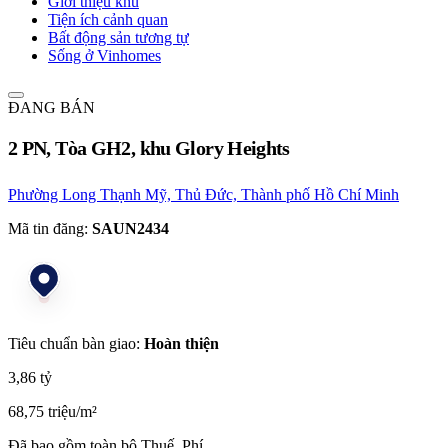
Giới thiệu khu
Tiện ích cảnh quan
Bất động sản tương tự
Sống ở Vinhomes
ĐANG BÁN
2 PN, Tòa GH2, khu Glory Heights
Phường Long Thạnh Mỹ, Thủ Đức, Thành phố Hồ Chí Minh
Mã tin đăng:
SAUN2434
Tiêu chuẩn bàn giao:
Hoàn thiện
3,86 tỷ
68,75 triệu/m²
Đã bao gồm toàn bộ Thuế, Phí