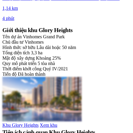
1,14 km
4 phút
Giới thiệu khu Glory Heights
Tên dự án
Vinhomes Grand Park
Chủ đầu tư
Vinhomes
Hình thức sở hữu
Lâu dài hoặc 50 năm
Tổng diện tích
3,3 ha
Mật độ xây dựng
Khoảng 25%
Quy mô phát triển
5 tòa nhà
Thời điểm khởi công
Quý IV/2021
Tiến độ
Đã hoàn thành
Khu Glory Heights
Xem khu
Tiện ích cảnh quan Khu Glory Heights