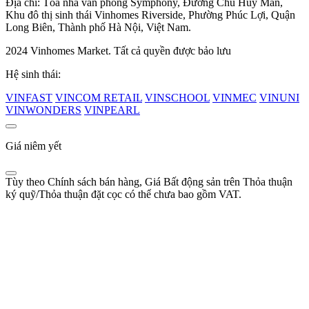
Địa chỉ: Tòa nhà văn phòng Symphony, Đường Chu Huy Mân,
Khu đô thị sinh thái Vinhomes Riverside, Phường Phúc Lợi, Quận
Long Biên, Thành phố Hà Nội, Việt Nam.
2024 Vinhomes Market. Tất cả quyền được bảo lưu
Hệ sinh thái:
VINFAST
VINCOM RETAIL
VINSCHOOL
VINMEC
VINUNI
VINWONDERS
VINPEARL
Giá niêm yết
Tùy theo Chính sách bán hàng, Giá Bất động sản trên Thỏa thuận
ký quỹ/Thỏa thuận đặt cọc có thể chưa bao gồm VAT.