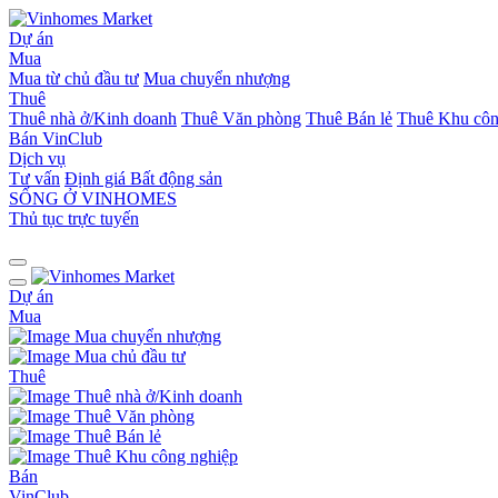
Dự án
Mua
Mua từ chủ đầu tư
Mua chuyển nhượng
Thuê
Thuê nhà ở/Kinh doanh
Thuê Văn phòng
Thuê Bán lẻ
Thuê Khu côn
Bán
VinClub
Dịch vụ
Tư vấn
Định giá Bất động sản
SỐNG Ở VINHOMES
Thủ tục trực tuyến
Dự án
Mua
Mua chuyển nhượng
Mua chủ đầu tư
Thuê
Thuê nhà ở/Kinh doanh
Thuê Văn phòng
Thuê Bán lẻ
Thuê Khu công nghiệp
Bán
VinClub