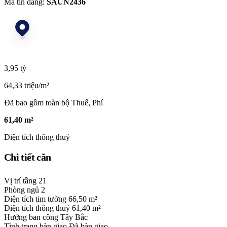
Mã tin đăng:
SAUN2436
3,95 tỷ
64,33 triệu/m²
Đã bao gồm toàn bộ Thuế, Phí
61,40 m²
Diện tích thông thuỷ
Chi tiết căn
Vị trí tầng
21
Phòng ngủ
2
Diện tích tim tường
66,50 m²
Diện tích thông thuỷ
61,40 m²
Hướng ban công
Tây Bắc
Tình trạng bàn giao
Đã bàn giao