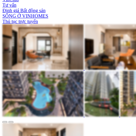
Tư vấn
Định giá Bất động sản
SỐNG Ở VINHOMES
Thủ tục trực tuyến