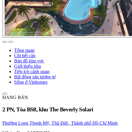
Tổng quan
Chi tiết căn
Bản đồ khu vực
Giới thiệu khu
Tiện ích cảnh quan
Bất động sản tương tự
Sống ở Vinhomes
ĐANG BÁN
2 PN, Tòa BS8, khu The Beverly Solari
Phường Long Thạnh Mỹ, Thủ Đức, Thành phố Hồ Chí Minh