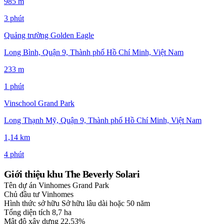
985 m
3 phút
Quảng trường Golden Eagle
Long Bình, Quận 9, Thành phố Hồ Chí Minh, Việt Nam
233 m
1 phút
Vinschool Grand Park
Long Thạnh Mỹ, Quận 9, Thành phố Hồ Chí Minh, Việt Nam
1,14 km
4 phút
Giới thiệu khu The Beverly Solari
Tên dự án
Vinhomes Grand Park
Chủ đầu tư
Vinhomes
Hình thức sở hữu
Sở hữu lâu dài hoặc 50 năm
Tổng diện tích
8,7 ha
Mật độ xây dựng
22,53%