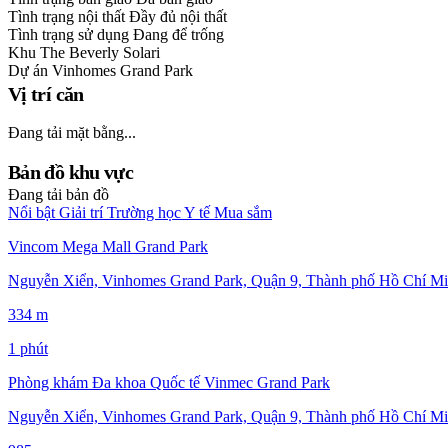
Tình trạng nội thất
Đầy đủ nội thất
Tình trạng sử dụng
Đang để trống
Khu
The Beverly Solari
Dự án
Vinhomes Grand Park
Vị trí căn
Đang tải mặt bằng...
Bản đồ khu vực
Đang tải bản đồ
Nổi bật
Giải trí
Trường học
Y tế
Mua sắm
Vincom Mega Mall Grand Park
Nguyễn Xiển, Vinhomes Grand Park, Quận 9, Thành phố Hồ Chí Mi
334 m
1 phút
Phòng khám Đa khoa Quốc tế Vinmec Grand Park
Nguyễn Xiển, Vinhomes Grand Park, Quận 9, Thành phố Hồ Chí Mi