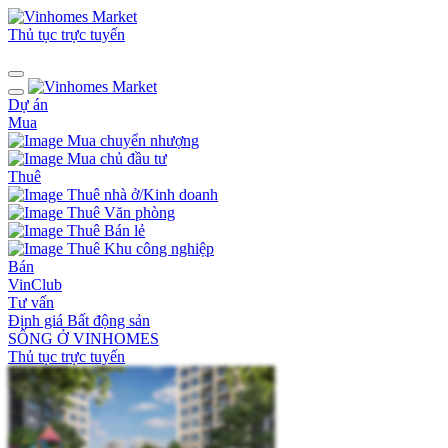
Thủ tục trực tuyến
Dự án
Mua
Mua chuyển nhượng
Mua chủ đầu tư
Thuê
Thuê nhà ở/Kinh doanh
Thuê Văn phòng
Thuê Bán lẻ
Thuê Khu công nghiệp
Bán
VinClub
Tư vấn
Định giá Bất động sản
SỐNG Ở VINHOMES
Thủ tục trực tuyến