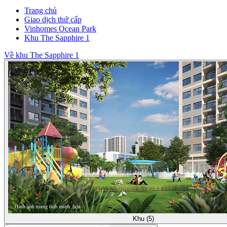
Trang chủ
Giao dịch thứ cấp
Vinhomes Ocean Park
Khu The Sapphire 1
Về khu The Sapphire 1
Khu (5)