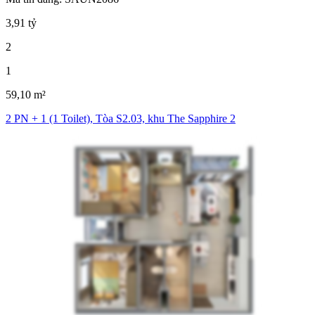
3,91 tỷ
2
1
59,10 m²
2 PN + 1 (1 Toilet), Tòa S2.03, khu The Sapphire 2