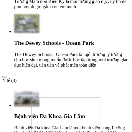
Trường Mầm non Kiêu Kỵ là môi trường giáo dục, uy tín để
phụ huynh gửi gắm con em mình.
The Dewey Schools - Ocean Park
The Dewey Schools - Ocean Park là ngôi trường lý tưởng
cho học sinh mong muốn được học tập trong môi trường giáo
dục hiện đại, tiên tiến và phát triển toàn diện.
Y tế (3)
Bệnh viện Đa Khoa Gia Lâm
Bệnh viện Đa khoa Gia Lâm là một bệnh viện hạng II công