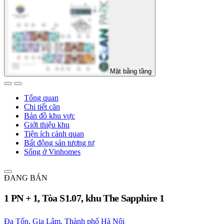
Mặt bằng tầng
Tổng quan
Chi tiết căn
Bản đồ khu vực
Giới thiệu khu
Tiện ích cảnh quan
Bất động sản tương tự
Sống ở Vinhomes
ĐANG BÁN
1 PN + 1, Tòa S1.07, khu The Sapphire 1
Đa Tốn, Gia Lâm, Thành phố Hà Nội