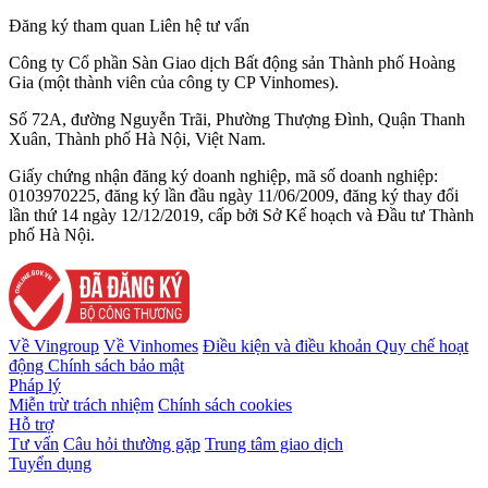
Đăng ký tham quan
Liên hệ tư vấn
Công ty Cổ phần Sàn Giao dịch Bất động sản Thành phố Hoàng
Gia (một thành viên của công ty CP Vinhomes).
Số 72A, đường Nguyễn Trãi, Phường Thượng Đình, Quận Thanh
Xuân, Thành phố Hà Nội, Việt Nam.
Giấy chứng nhận đăng ký doanh nghiệp, mã số doanh nghiệp:
0103970225, đăng ký lần đầu ngày 11/06/2009, đăng ký thay đổi
lần thứ 14 ngày 12/12/2019, cấp bởi Sở Kế hoạch và Đầu tư Thành
phố Hà Nội.
Về Vingroup
Về Vinhomes
Điều kiện và điều khoản
Quy chế hoạt
động
Chính sách bảo mật
Pháp lý
Miễn trừ trách nhiệm
Chính sách cookies
Hỗ trợ
Tư vấn
Câu hỏi thường gặp
Trung tâm giao dịch
Tuyển dụng