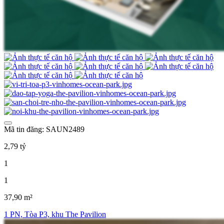
Mã tin đăng: SAUN2489
2,79 tỷ
1
1
37,90 m²
1 PN, Tòa P3, khu The Pavilion