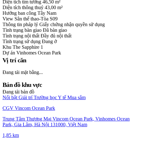
Diện tích tim tường
46,50 m²
Diện tích thông thuỷ
43,00 m²
Hướng ban công
Tây Nam
View
Sân thể thao-Tòa S09
Thông tin pháp lý
Giấy chứng nhận quyền sử dụng
Tình trạng bàn giao
Đã bàn giao
Tình trạng nội thất
Đầy đủ nội thất
Tình trạng sử dụng
Đang ở
Khu
The Sapphire 1
Dự án
Vinhomes Ocean Park
Vị trí căn
Đang tải mặt bằng...
Bản đồ khu vực
Đang tải bản đồ
Nổi bật
Giải trí
Trường học
Y tế
Mua sắm
CGV Vincom Ocean Park
Trung Tâm Thương Mại Vincom Ocean Park, Vinhomes Ocean
Park, Gia Lâm, Hà Nội 131000, Việt Nam
1,85 km