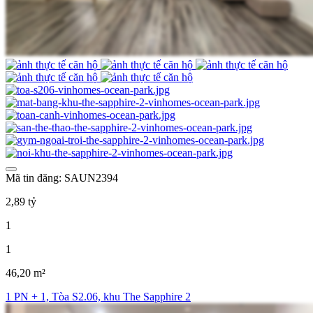
Mã tin đăng: SAUN2394
2,89 tỷ
1
1
46,20 m²
1 PN + 1, Tòa S2.06, khu The Sapphire 2