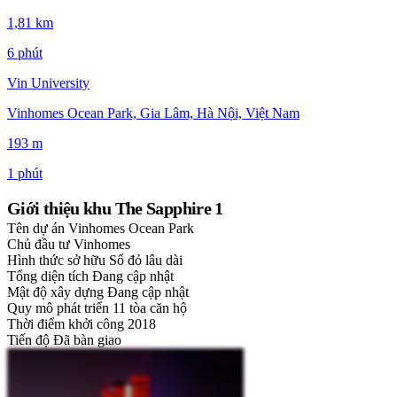
1,81 km
6 phút
Vin University
Vinhomes Ocean Park, Gia Lâm, Hà Nội, Việt Nam
193 m
1 phút
Giới thiệu khu The Sapphire 1
Tên dự án
Vinhomes Ocean Park
Chủ đầu tư
Vinhomes
Hình thức sở hữu
Sổ đỏ lâu dài
Tổng diện tích
Đang cập nhật
Mật độ xây dựng
Đang cập nhật
Quy mô phát triển
11 tòa căn hộ
Thời điểm khởi công
2018
Tiến độ
Đã bàn giao