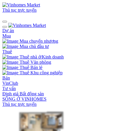
Thủ tục trực tuyến
Dự án
Mua
Mua chuyển nhượng
Mua chủ đầu tư
Thuê
Thuê nhà ở/Kinh doanh
Thuê Văn phòng
Thuê Bán lẻ
Thuê Khu công nghiệp
Bán
VinClub
Tư vấn
Định giá Bất động sản
SỐNG Ở VINHOMES
Thủ tục trực tuyến