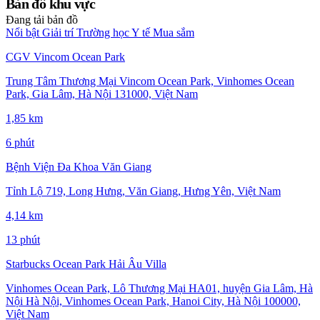
Bản đồ khu vực
Đang tải bản đồ
Nổi bật
Giải trí
Trường học
Y tế
Mua sắm
CGV Vincom Ocean Park
Trung Tâm Thương Mại Vincom Ocean Park, Vinhomes Ocean
Park, Gia Lâm, Hà Nội 131000, Việt Nam
1,85 km
6 phút
Bệnh Viện Đa Khoa Văn Giang
Tỉnh Lộ 719, Long Hưng, Văn Giang, Hưng Yên, Việt Nam
4,14 km
13 phút
Starbucks Ocean Park Hải Âu Villa
Vinhomes Ocean Park, Lô Thương Mại HA01, huyện Gia Lâm, Hà
Nội Hà Nội, Vinhomes Ocean Park, Hanoi City, Hà Nội 100000,
Việt Nam