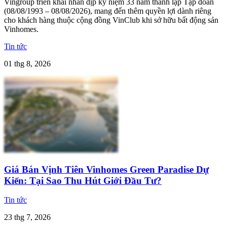
Vingroup triển khai nhân dịp kỷ niệm 33 năm thành lập Tập đoàn
(08/08/1993 – 08/08/2026), mang đến thêm quyền lợi dành riêng
cho khách hàng thuộc cộng đồng VinClub khi sở hữu bất động sản
Vinhomes.
Tin tức
01 thg 8, 2026
Giá Bán Vịnh Tiên Vinhomes Green Paradise Dự
Kiến: Tại Sao Thu Hút Giới Đầu Tư?
Tin tức
23 thg 7, 2026