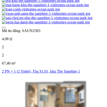
Mã tin đăng: SAUN2583
4,08 tỷ
2
2
67,40 m²
2 PN + 1 (2 Toilet), Tòa S1.01, khu The Sapphire 1