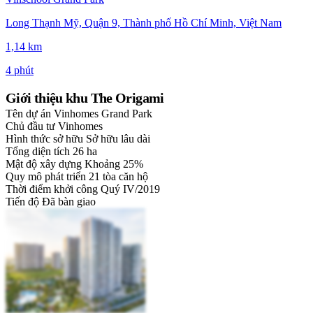
Long Thạnh Mỹ, Quận 9, Thành phố Hồ Chí Minh, Việt Nam
1,14 km
4 phút
Giới thiệu khu The Origami
Tên dự án
Vinhomes Grand Park
Chủ đầu tư
Vinhomes
Hình thức sở hữu
Sở hữu lâu dài
Tổng diện tích
26 ha
Mật độ xây dựng
Khoảng 25%
Quy mô phát triển
21 tòa căn hộ
Thời điểm khởi công
Quý IV/2019
Tiến độ
Đã bàn giao