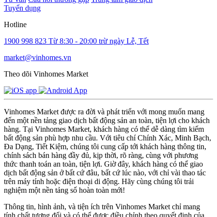
Tuyển dụng
Hotline
1900 998 823
Từ 8:30 - 20:00 trừ ngày Lễ, Tết
market@vinhomes.vn
Theo dõi Vinhomes Market
Vinhomes Market được ra đời và phát triển với mong muốn mang
đến một nền tảng giao dịch bất động sản an toàn, tiện lợi cho khách
hàng. Tại Vinhomes Market, khách hàng có thể dễ dàng tìm kiếm
bất động sản phù hợp nhu cầu. Với tiêu chí Chính Xác, Minh Bạch,
Đa Dạng, Tiết Kiệm, chúng tôi cung cấp tới khách hàng thông tin,
chính sách bán hàng đầy đủ, kịp thời, rõ ràng, cùng với phương
thức thanh toán an toàn, tiện lợi. Giờ đây, khách hàng có thể giao
dịch bất động sản ở bất cứ đâu, bất cứ lúc nào, với chỉ vài thao tác
trên máy tính hoặc điện thoại di động. Hãy cùng chúng tôi trải
nghiệm một nền tảng số hoàn toàn mới!
Thông tin, hình ảnh, và tiện ích trên Vinhomes Market chỉ mang
tính chất tương đối và có thể được điều chỉnh theo quyết định của