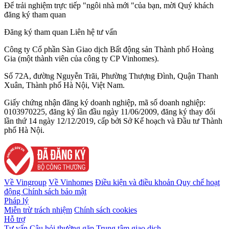
Để trải nghiệm trực tiếp "ngôi nhà mới "của bạn, mời Quý khách
đăng ký tham quan
Đăng ký tham quan
Liên hệ tư vấn
Công ty Cổ phần Sàn Giao dịch Bất động sản Thành phố Hoàng
Gia (một thành viên của công ty CP Vinhomes).
Số 72A, đường Nguyễn Trãi, Phường Thượng Đình, Quận Thanh
Xuân, Thành phố Hà Nội, Việt Nam.
Giấy chứng nhận đăng ký doanh nghiệp, mã số doanh nghiệp:
0103970225, đăng ký lần đầu ngày 11/06/2009, đăng ký thay đổi
lần thứ 14 ngày 12/12/2019, cấp bởi Sở Kế hoạch và Đầu tư Thành
phố Hà Nội.
Về Vingroup
Về Vinhomes
Điều kiện và điều khoản
Quy chế hoạt
động
Chính sách bảo mật
Pháp lý
Miễn trừ trách nhiệm
Chính sách cookies
Hỗ trợ
Tư vấn
Câu hỏi thường gặp
Trung tâm giao dịch