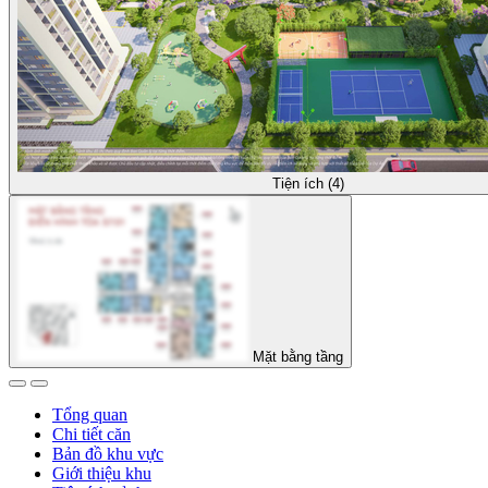
Tiện ích (4)
Mặt bằng tầng
Tổng quan
Chi tiết căn
Bản đồ khu vực
Giới thiệu khu