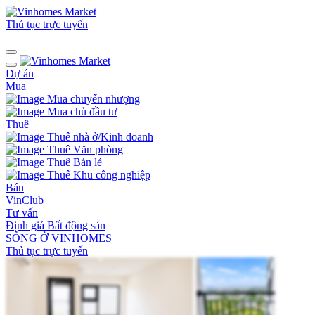
Thủ tục trực tuyến
Dự án
Mua
Mua chuyển nhượng
Mua chủ đầu tư
Thuê
Thuê nhà ở/Kinh doanh
Thuê Văn phòng
Thuê Bán lẻ
Thuê Khu công nghiệp
Bán
VinClub
Tư vấn
Định giá Bất động sản
SỐNG Ở VINHOMES
Thủ tục trực tuyến