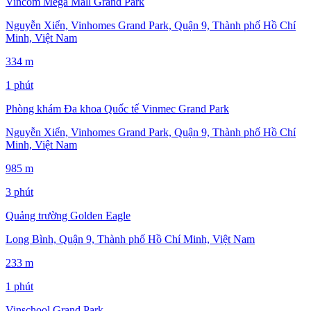
Vincom Mega Mall Grand Park
Nguyễn Xiển, Vinhomes Grand Park, Quận 9, Thành phố Hồ Chí
Minh, Việt Nam
334 m
1 phút
Phòng khám Đa khoa Quốc tế Vinmec Grand Park
Nguyễn Xiển, Vinhomes Grand Park, Quận 9, Thành phố Hồ Chí
Minh, Việt Nam
985 m
3 phút
Quảng trường Golden Eagle
Long Bình, Quận 9, Thành phố Hồ Chí Minh, Việt Nam
233 m
1 phút
Vinschool Grand Park