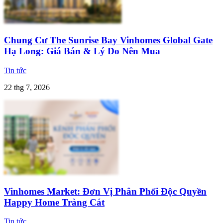
Chung Cư The Sunrise Bay Vinhomes Global Gate
Hạ Long: Giá Bán & Lý Do Nên Mua
Tin tức
22 thg 7, 2026
Vinhomes Market: Đơn Vị Phân Phối Độc Quyền
Happy Home Tràng Cát
Tin tức