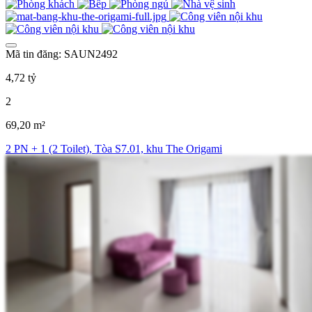
Mã tin đăng: SAUN2492
4,72 tỷ
2
69,20 m²
2 PN + 1 (2 Toilet), Tòa S7.01, khu The Origami