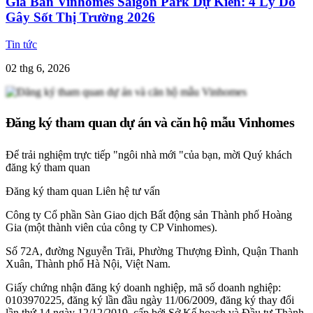
Giá Bán Vinhomes Saigon Park Dự Kiến: 4 Lý Do
Gây Sốt Thị Trường 2026
Tin tức
02 thg 6, 2026
Đăng ký tham quan dự án và căn hộ mẫu Vinhomes
Để trải nghiệm trực tiếp "ngôi nhà mới "của bạn, mời Quý khách
đăng ký tham quan
Đăng ký tham quan
Liên hệ tư vấn
Công ty Cổ phần Sàn Giao dịch Bất động sản Thành phố Hoàng
Gia (một thành viên của công ty CP Vinhomes).
Số 72A, đường Nguyễn Trãi, Phường Thượng Đình, Quận Thanh
Xuân, Thành phố Hà Nội, Việt Nam.
Giấy chứng nhận đăng ký doanh nghiệp, mã số doanh nghiệp:
0103970225, đăng ký lần đầu ngày 11/06/2009, đăng ký thay đổi
lần thứ 14 ngày 12/12/2019, cấp bởi Sở Kế hoạch và Đầu tư Thành