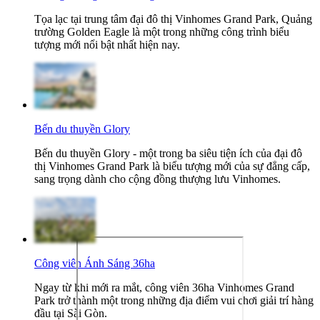
Tọa lạc tại trung tâm đại đô thị Vinhomes Grand Park, Quảng
trường Golden Eagle là một trong những công trình biểu
tượng mới nổi bật nhất hiện nay.
Bến du thuyền Glory
Bến du thuyền Glory - một trong ba siêu tiện ích của đại đô
thị Vinhomes Grand Park là biểu tượng mới của sự đẳng cấp,
sang trọng dành cho cộng đồng thượng lưu Vinhomes.
Công viên Ánh Sáng 36ha
Ngay từ khi mới ra mắt, công viên 36ha Vinhomes Grand
Park trở thành một trong những địa điểm vui chơi giải trí hàng
đầu tại Sài Gòn.