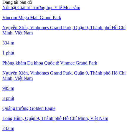
Đang tải bản đồ
Nổi bật
Giải trí
Trường học
Y tế
Mua sắm
Vincom Mega Mall Grand Park
Nguyễn Xiển, Vinhomes Grand Park, Quận 9, Thành phố Hồ Chí
Minh, Việt Nam
334 m
1 phút
Phòng khám Đa khoa Quốc tế Vinmec Grand Park
Nguyễn Xiển, Vinhomes Grand Park, Quận 9, Thành phố Hồ Chí
Minh, Việt Nam
985 m
3 phút
Quảng trường Golden Eagle
Long Bình, Quận 9, Thành phố Hồ Chí Minh, Việt Nam
233 m