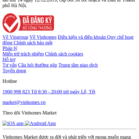
phố Hà Nội.
Về Vingroup
Về Vinhomes
Điều kiện và điều khoản
Quy chế hoạt
động
Chính sách bảo mật
Pháp lý
Miễn trừ trách nhiệm
Chính sách cookies
Hỗ trợ
Tư vấn
Câu hỏi thường gặp
Trung tâm giao dịch
Tuyển dụng
Hotline
1900 998 823
Từ 8:30 - 20:00 trừ ngày Lễ, Tết
market@vinhomes.vn
Theo dõi Vinhomes Market
Vinhomes Market được ra đời và phát triển với mong muốn mang