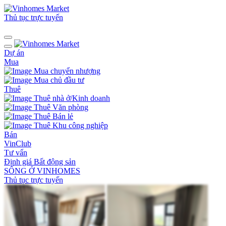
Thủ tục trực tuyến
Dự án
Mua
Mua chuyển nhượng
Mua chủ đầu tư
Thuê
Thuê nhà ở/Kinh doanh
Thuê Văn phòng
Thuê Bán lẻ
Thuê Khu công nghiệp
Bán
VinClub
Tư vấn
Định giá Bất động sản
SỐNG Ở VINHOMES
Thủ tục trực tuyến