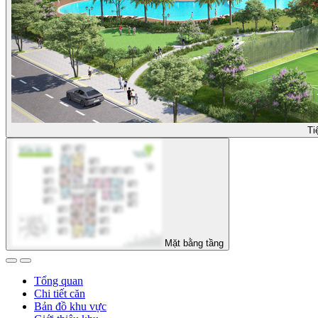
Ti
Mặt bằng tầng
Tổng quan
Chi tiết căn
Bản đồ khu vực