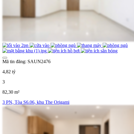
Mã tin đăng: SAUN2476
4,82 tỷ
3
82,30 m²
3 PN, Tòa S6.06, khu The Origami