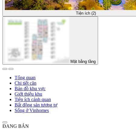
Tiện ích (2)
Mặt bằng tầng
Tổng quan
Chi tiết căn
Bản đồ khu vực
Giới thiệu khu
Tiện ích cảnh quan
Bất động sản tương tự
Sống ở Vinhomes
ĐANG BÁN