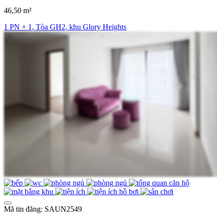
46,50 m²
1 PN + 1, Tòa GH2, khu Glory Heights
Mã tin đăng: SAUN2549