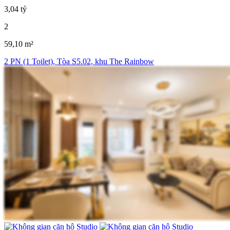
3,04 tỷ
2
59,10 m²
2 PN (1 Toilet), Tòa S5.02, khu The Rainbow