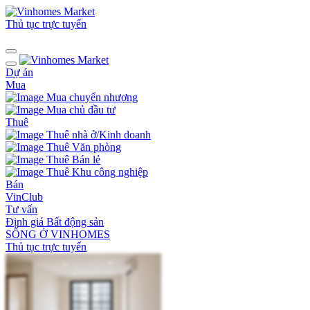
Thủ tục trực tuyến
Dự án
Mua
Mua chuyển nhượng
Mua chủ đầu tư
Thuê
Thuê nhà ở/Kinh doanh
Thuê Văn phòng
Thuê Bán lẻ
Thuê Khu công nghiệp
Bán
VinClub
Tư vấn
Định giá Bất động sản
SỐNG Ở VINHOMES
Thủ tục trực tuyến