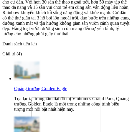
cho cư dân. Với hơn 30 sân thể thao ngoài trời, hơn 50 máy tập thể
thao đa năng và 15 sân vui chơi trẻ em cùng sân vận động liên hoàn,
Rainbow khuyến khích lối sống năng động và khỏe mạnh. Cư dân
có thể thư giãn tại 3 hồ bơi lớn ngoài trời, dạo bước trên những cung
đường xanh mát và tận hưởng không gian sân vườn cảnh quan tuyệt
đẹp. Hàng loạt vườn dưỡng sinh còn mang đến sự yên bình, lý
tưởng cho những phút giây thư thái.
Danh sách tiện ích
Giải trí (4)
Quảng trường Golden Eagle
Tọa lạc tại trung tâm đại đô thị Vinhomes Grand Park, Quảng
trường Golden Eagle là một trong những công trình biểu
tượng mới nổi bật nhất hiện nay.