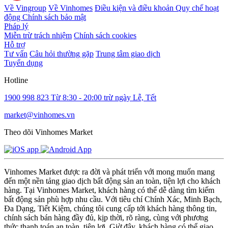
Về Vingroup
Về Vinhomes
Điều kiện và điều khoản
Quy chế hoạt
động
Chính sách bảo mật
Pháp lý
Miễn trừ trách nhiệm
Chính sách cookies
Hỗ trợ
Tư vấn
Câu hỏi thường gặp
Trung tâm giao dịch
Tuyển dụng
Hotline
1900 998 823
Từ 8:30 - 20:00 trừ ngày Lễ, Tết
market@vinhomes.vn
Theo dõi Vinhomes Market
Vinhomes Market được ra đời và phát triển với mong muốn mang
đến một nền tảng giao dịch bất động sản an toàn, tiện lợi cho khách
hàng. Tại Vinhomes Market, khách hàng có thể dễ dàng tìm kiếm
bất động sản phù hợp nhu cầu. Với tiêu chí Chính Xác, Minh Bạch,
Đa Dạng, Tiết Kiệm, chúng tôi cung cấp tới khách hàng thông tin,
chính sách bán hàng đầy đủ, kịp thời, rõ ràng, cùng với phương
thức thanh toán an toàn, tiện lợi. Giờ đây, khách hàng có thể giao