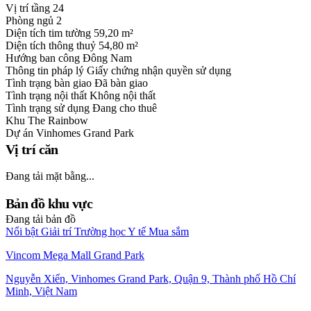
Vị trí tầng
24
Phòng ngủ
2
Diện tích tim tường
59,20 m²
Diện tích thông thuỷ
54,80 m²
Hướng ban công
Đông Nam
Thông tin pháp lý
Giấy chứng nhận quyền sử dụng
Tình trạng bàn giao
Đã bàn giao
Tình trạng nội thất
Không nội thất
Tình trạng sử dụng
Đang cho thuê
Khu
The Rainbow
Dự án
Vinhomes Grand Park
Vị trí căn
Đang tải mặt bằng...
Bản đồ khu vực
Đang tải bản đồ
Nổi bật
Giải trí
Trường học
Y tế
Mua sắm
Vincom Mega Mall Grand Park
Nguyễn Xiển, Vinhomes Grand Park, Quận 9, Thành phố Hồ Chí
Minh, Việt Nam