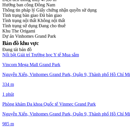
Hướng ban công
Đông Nam
Thông tin pháp lý
Giấy chứng nhận quyền sử dụng
Tình trạng bàn giao
Đã bàn giao
Tình trạng nội thất
Không nội thất
Tình trạng sử dụng
Đang cho thuê
Khu
The Origami
Dự án
Vinhomes Grand Park
Bản đồ khu vực
Đang tải bản đồ
Nổi bật
Giải trí
Trường học
Y tế
Mua sắm
Vincom Mega Mall Grand Park
Nguyễn Xiển, Vinhomes Grand Park, Quận 9, Thành phố Hồ Chí Mi
334 m
1 phút
Phòng khám Đa khoa Quốc tế Vinmec Grand Park
Nguyễn Xiển, Vinhomes Grand Park, Quận 9, Thành phố Hồ Chí Mi
985 m