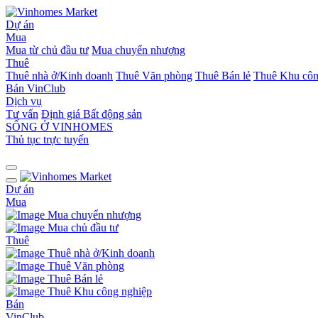
Dự án
Mua
Mua từ chủ đầu tư
Mua chuyển nhượng
Thuê
Thuê nhà ở/Kinh doanh
Thuê Văn phòng
Thuê Bán lẻ
Thuê Khu côn
Bán
VinClub
Dịch vụ
Tư vấn
Định giá Bất động sản
SỐNG Ở VINHOMES
Thủ tục trực tuyến
Dự án
Mua
Mua chuyển nhượng
Mua chủ đầu tư
Thuê
Thuê nhà ở/Kinh doanh
Thuê Văn phòng
Thuê Bán lẻ
Thuê Khu công nghiệp
Bán
VinClub