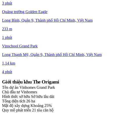
3 phút
Quảng trường Golden Eagle
Long Bình, Quận 9, Thành phố Hồ Chí Minh, Việt Nam
233 m
1 phút
Vinschool Grand Park
Long Thạnh Mỹ, Quận 9, Thành phố Hồ Chí Minh, Việt Nam
1,14 km
4 phút
Giới thiệu khu The Origami
Tên dự án
Vinhomes Grand Park
Chủ đầu tư
Vinhomes
Hình thức sở hữu
Sở hữu lâu dài
Tổng diện tích
26 ha
Mật độ xây dựng
Khoảng 25%
Quy mô phát triển
21 tòa căn hộ