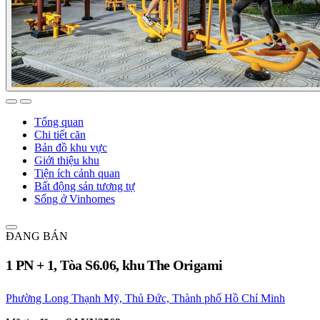
Tổng quan
Chi tiết căn
Bản đồ khu vực
Giới thiệu khu
Tiện ích cảnh quan
Bất động sản tương tự
Sống ở Vinhomes
ĐANG BÁN
1 PN + 1, Tòa S6.06, khu The Origami
Phường Long Thạnh Mỹ, Thủ Đức, Thành phố Hồ Chí Minh