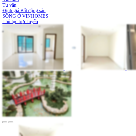
Tư vấn
Định giá Bất động sản
SỐNG Ở VINHOMES
Thủ tục trực tuyến