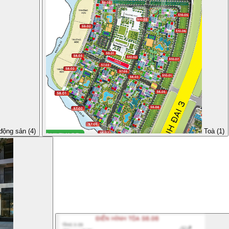
động sản (4)
Toà (1)