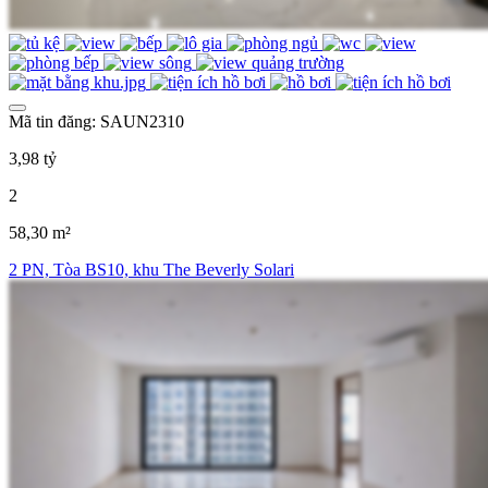
Mã tin đăng: SAUN2310
3,98 tỷ
2
58,30 m²
2 PN, Tòa BS10, khu The Beverly Solari