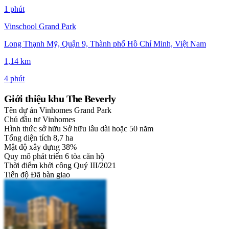
1 phút
Vinschool Grand Park
Long Thạnh Mỹ, Quận 9, Thành phố Hồ Chí Minh, Việt Nam
1,14 km
4 phút
Giới thiệu khu The Beverly
Tên dự án
Vinhomes Grand Park
Chủ đầu tư
Vinhomes
Hình thức sở hữu
Sở hữu lâu dài hoặc 50 năm
Tổng diện tích
8,7 ha
Mật độ xây dựng
38%
Quy mô phát triển
6 tòa căn hộ
Thời điểm khởi công
Quý III/2021
Tiến độ
Đã bàn giao