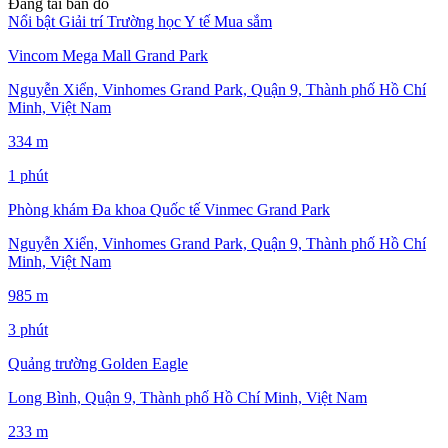
Đang tải bản đồ
Nổi bật
Giải trí
Trường học
Y tế
Mua sắm
Vincom Mega Mall Grand Park
Nguyễn Xiển, Vinhomes Grand Park, Quận 9, Thành phố Hồ Chí
Minh, Việt Nam
334 m
1 phút
Phòng khám Đa khoa Quốc tế Vinmec Grand Park
Nguyễn Xiển, Vinhomes Grand Park, Quận 9, Thành phố Hồ Chí
Minh, Việt Nam
985 m
3 phút
Quảng trường Golden Eagle
Long Bình, Quận 9, Thành phố Hồ Chí Minh, Việt Nam
233 m