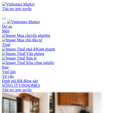
Thủ tục trực tuyến
Dự án
Mua
Mua chuyển nhượng
Mua chủ đầu tư
Thuê
Thuê nhà ở/Kinh doanh
Thuê Văn phòng
Thuê Bán lẻ
Thuê Khu công nghiệp
Bán
VinClub
Tư vấn
Định giá Bất động sản
SỐNG Ở VINHOMES
Thủ tục trực tuyến