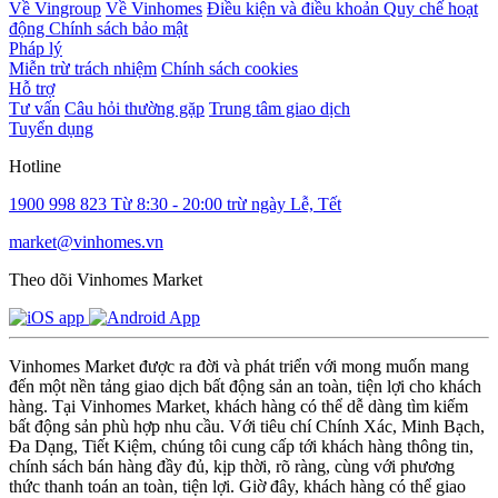
Về Vingroup
Về Vinhomes
Điều kiện và điều khoản
Quy chế hoạt
động
Chính sách bảo mật
Pháp lý
Miễn trừ trách nhiệm
Chính sách cookies
Hỗ trợ
Tư vấn
Câu hỏi thường gặp
Trung tâm giao dịch
Tuyển dụng
Hotline
1900 998 823
Từ 8:30 - 20:00 trừ ngày Lễ, Tết
market@vinhomes.vn
Theo dõi Vinhomes Market
Vinhomes Market được ra đời và phát triển với mong muốn mang
đến một nền tảng giao dịch bất động sản an toàn, tiện lợi cho khách
hàng. Tại Vinhomes Market, khách hàng có thể dễ dàng tìm kiếm
bất động sản phù hợp nhu cầu. Với tiêu chí Chính Xác, Minh Bạch,
Đa Dạng, Tiết Kiệm, chúng tôi cung cấp tới khách hàng thông tin,
chính sách bán hàng đầy đủ, kịp thời, rõ ràng, cùng với phương
thức thanh toán an toàn, tiện lợi. Giờ đây, khách hàng có thể giao