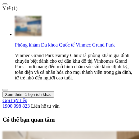
Y tế (1)
Phòng khám Đa khoa Quốc tế Vinmec Grand Park
Vinmec Grand Park Family Clinic là phòng khám gia đình
chuyên biệt dành cho cư dân khu đô thị Vinhomes Grand
Park – nơi mang đến mô hình chăm sóc sức khỏe định kỳ,
toàn diện và cá nhân hóa cho mọi thành viên trong gia đình,
từ trẻ nhỏ đến người cao tuổi.
Xem thêm 1 tiện ích khác
Gọi trực tiếp
1900 998 823
Liên hệ tư vấn
Có thể bạn quan tâm