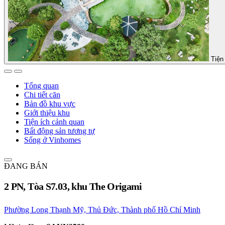
Tiện 
Tổng quan
Chi tiết căn
Bản đồ khu vực
Giới thiệu khu
Tiện ích cảnh quan
Bất động sản tương tự
Sống ở Vinhomes
ĐANG BÁN
2 PN, Tòa S7.03, khu The Origami
Phường Long Thạnh Mỹ, Thủ Đức, Thành phố Hồ Chí Minh