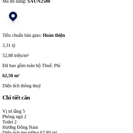
Mã tin đăng:
SAUN2580
Tiêu chuẩn bàn giao:
Hoàn thiện
3,31 tỷ
52,88 triệu/m²
Đã bao gồm toàn bộ Thuế, Phí
62,50 m²
Diện tích thông thuỷ
Chi tiết căn
Vị trí tầng
5
Phòng ngủ
2
Toilet
2
Hướng
Đông Nam
Diện tích tim tường
67,80 m²