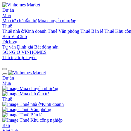
Dự án
Mua
Mua từ chủ đầu tư
Mua chuyển nhượng
Thuê
Thuê nhà ở/Kinh doanh
Thuê Văn phòng
Thuê Bán lẻ
Thuê Khu côn
Bán
VinClub
Dịch vụ
Tư vấn
Định giá Bất động sản
SỐNG Ở VINHOMES
Thủ tục trực tuyến
Dự án
Mua
Mua chuyển nhượng
Mua chủ đầu tư
Thuê
Thuê nhà ở/Kinh doanh
Thuê Văn phòng
Thuê Bán lẻ
Thuê Khu công nghiệp
Bán
VinClub