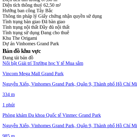
Diện tích thông thuỷ
62,50 m²
Hướng ban công
Tây Bắc
Thông tin pháp lý
Giấy chứng nhận quyền sử dụng
Tình trạng bàn giao
Đã bàn giao
Tình trạng nội thất
Đầy đủ nội thất
Tình trạng sử dụng
Đang cho thuê
Khu
The Origami
Dự án
Vinhomes Grand Park
Bản đồ khu vực
Đang tải bản đồ
Nổi bật
Giải trí
Trường học
Y tế
Mua sắm
Vincom Mega Mall Grand Park
Nguyễn Xiển, Vinhomes Grand Park, Quận 9, Thành phố Hồ Chí Mi
334 m
1 phút
Phòng khám Đa khoa Quốc tế Vinmec Grand Park
Nguyễn Xiển, Vinhomes Grand Park, Quận 9, Thành phố Hồ Chí Mi
985 m