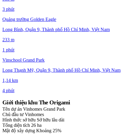
3 phút
Quảng trường Golden Eagle
Long Bình, Quận 9, Thành phố Hồ Chí Minh, Việt Nam
233 m
1 phút
Vinschool Grand Park
Long Thạnh Mỹ, Quận 9, Thành phố Hồ Chí Minh, Việt Nam
1,14 km
4 phút
Giới thiệu khu The Origami
Tên dự án
Vinhomes Grand Park
Chủ đầu tư
Vinhomes
Hình thức sở hữu
Sở hữu lâu dài
Tổng diện tích
26 ha
Mật độ xây dựng
Khoảng 25%