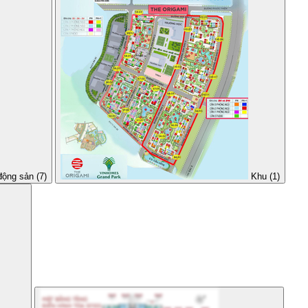
động sản (7)
Khu (1)