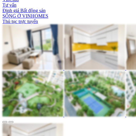
Tư vấn
Định giá Bất động sản
SỐNG Ở VINHOMES
Thủ tục trực tuyến