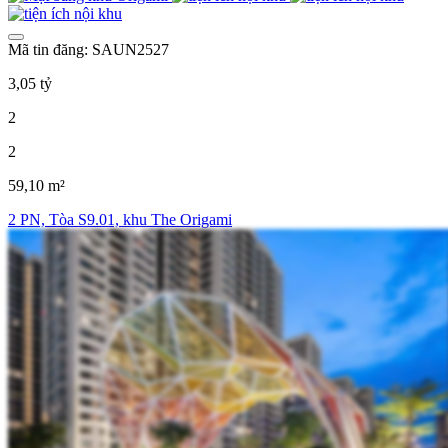
Mã tin đăng: SAUN2527
3,05 tỷ
2
2
59,10 m²
2 PN, Tòa S9.01, khu The Origami