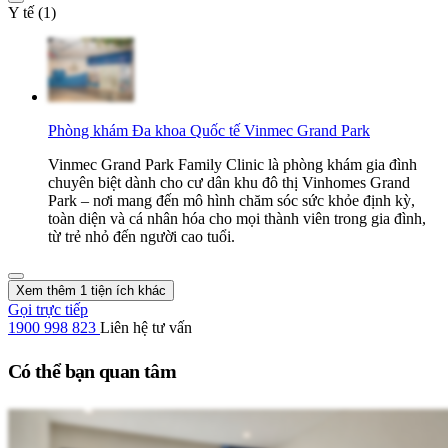
Y tế (1)
Phòng khám Đa khoa Quốc tế Vinmec Grand Park
Vinmec Grand Park Family Clinic là phòng khám gia đình
chuyên biệt dành cho cư dân khu đô thị Vinhomes Grand
Park – nơi mang đến mô hình chăm sóc sức khỏe định kỳ,
toàn diện và cá nhân hóa cho mọi thành viên trong gia đình,
từ trẻ nhỏ đến người cao tuổi.
Xem thêm 1 tiện ích khác
Gọi trực tiếp
1900 998 823
Liên hệ tư vấn
Có thể bạn quan tâm