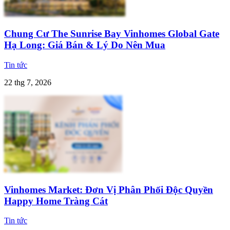
Chung Cư The Sunrise Bay Vinhomes Global Gate
Hạ Long: Giá Bán & Lý Do Nên Mua
Tin tức
22 thg 7, 2026
Vinhomes Market: Đơn Vị Phân Phối Độc Quyền
Happy Home Tràng Cát
Tin tức