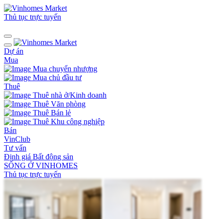
Thủ tục trực tuyến
Dự án
Mua
Mua chuyển nhượng
Mua chủ đầu tư
Thuê
Thuê nhà ở/Kinh doanh
Thuê Văn phòng
Thuê Bán lẻ
Thuê Khu công nghiệp
Bán
VinClub
Tư vấn
Định giá Bất động sản
SỐNG Ở VINHOMES
Thủ tục trực tuyến