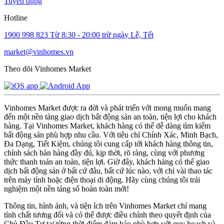
Tuyển dụng
Hotline
1900 998 823
Từ 8:30 - 20:00 trừ ngày Lễ, Tết
market@vinhomes.vn
Theo dõi Vinhomes Market
Vinhomes Market được ra đời và phát triển với mong muốn mang
đến một nền tảng giao dịch bất động sản an toàn, tiện lợi cho khách
hàng. Tại Vinhomes Market, khách hàng có thể dễ dàng tìm kiếm
bất động sản phù hợp nhu cầu. Với tiêu chí Chính Xác, Minh Bạch,
Đa Dạng, Tiết Kiệm, chúng tôi cung cấp tới khách hàng thông tin,
chính sách bán hàng đầy đủ, kịp thời, rõ ràng, cùng với phương
thức thanh toán an toàn, tiện lợi. Giờ đây, khách hàng có thể giao
dịch bất động sản ở bất cứ đâu, bất cứ lúc nào, với chỉ vài thao tác
trên máy tính hoặc điện thoại di động. Hãy cùng chúng tôi trải
nghiệm một nền tảng số hoàn toàn mới!
Thông tin, hình ảnh, và tiện ích trên Vinhomes Market chỉ mang
tính chất tương đối và có thể được điều chỉnh theo quyết định của
Chủ Đầu Tư tại từng thời điểm đảm bảo phù hợp với quy hoạch và