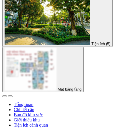
Tiện ích (5)
Mặt bằng tầng
Tổng quan
Chi tiết căn
Bản đồ khu vực
Giới thiệu khu
Tiện ích cảnh quan