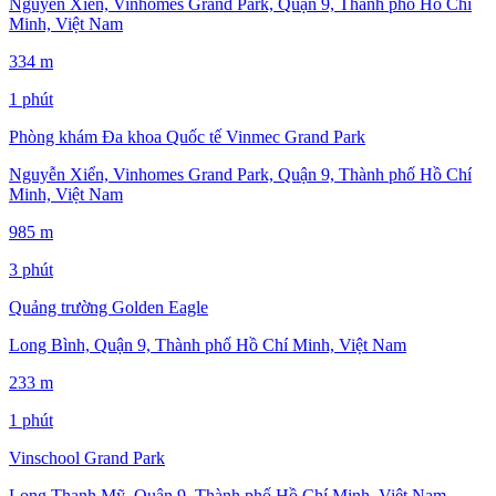
Nguyễn Xiển, Vinhomes Grand Park, Quận 9, Thành phố Hồ Chí
Minh, Việt Nam
334 m
1 phút
Phòng khám Đa khoa Quốc tế Vinmec Grand Park
Nguyễn Xiển, Vinhomes Grand Park, Quận 9, Thành phố Hồ Chí
Minh, Việt Nam
985 m
3 phút
Quảng trường Golden Eagle
Long Bình, Quận 9, Thành phố Hồ Chí Minh, Việt Nam
233 m
1 phút
Vinschool Grand Park
Long Thạnh Mỹ, Quận 9, Thành phố Hồ Chí Minh, Việt Nam