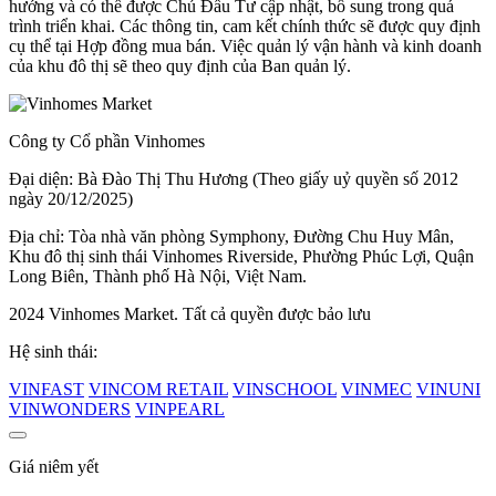
hướng và có thể được Chủ Đầu Tư cập nhật, bổ sung trong quá
trình triển khai. Các thông tin, cam kết chính thức sẽ được quy định
cụ thể tại Hợp đồng mua bán. Việc quản lý vận hành và kinh doanh
của khu đô thị sẽ theo quy định của Ban quản lý.
Công ty Cổ phần Vinhomes
Đại diện: Bà Đào Thị Thu Hương (Theo giấy uỷ quyền số 2012
ngày 20/12/2025)
Địa chỉ: Tòa nhà văn phòng Symphony, Đường Chu Huy Mân,
Khu đô thị sinh thái Vinhomes Riverside, Phường Phúc Lợi, Quận
Long Biên, Thành phố Hà Nội, Việt Nam.
2024 Vinhomes Market. Tất cả quyền được bảo lưu
Hệ sinh thái:
VINFAST
VINCOM RETAIL
VINSCHOOL
VINMEC
VINUNI
VINWONDERS
VINPEARL
Giá niêm yết