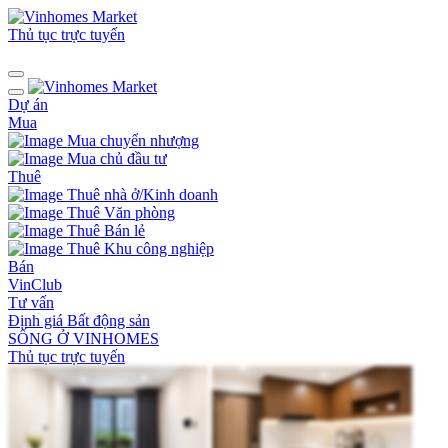
Thủ tục trực tuyến
Dự án
Mua
Mua chuyển nhượng
Mua chủ đầu tư
Thuê
Thuê nhà ở/Kinh doanh
Thuê Văn phòng
Thuê Bán lẻ
Thuê Khu công nghiệp
Bán
VinClub
Tư vấn
Định giá Bất động sản
SỐNG Ở VINHOMES
Thủ tục trực tuyến