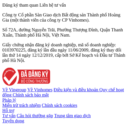
Đăng ký tham quan
Liên hệ tư vấn
Công ty Cổ phần Sàn Giao dịch Bất động sản Thành phố Hoàng
Gia (một thành viên của công ty CP Vinhomes).
Số 72A, đường Nguyễn Trãi, Phường Thượng Đình, Quận Thanh
Xuân, Thành phố Hà Nội, Việt Nam.
Giấy chứng nhận đăng ký doanh nghiệp, mã số doanh nghiệp:
0103970225, đăng ký lần đầu ngày 11/06/2009, đăng ký thay đổi
lần thứ 14 ngày 12/12/2019, cấp bởi Sở Kế hoạch và Đầu tư Thành
phố Hà Nội.
Về Vingroup
Về Vinhomes
Điều kiện và điều khoản
Quy chế hoạt
động
Chính sách bảo mật
Pháp lý
Miễn trừ trách nhiệm
Chính sách cookies
Hỗ trợ
Tư vấn
Câu hỏi thường gặp
Trung tâm giao dịch
Tuyển dụng