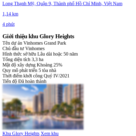
Long Thạnh Mỹ, Quận 9, Thành phố Hồ Chí Minh, Việt Nam
1,14 km
4 phút
Giới thiệu khu Glory Heights
Tên dự án
Vinhomes Grand Park
Chủ đầu tư
Vinhomes
Hình thức sở hữu
Lâu dài hoặc 50 năm
Tổng diện tích
3,3 ha
Mật độ xây dựng
Khoảng 25%
Quy mô phát triển
5 tòa nhà
Thời điểm khởi công
Quý IV/2021
Tiến độ
Đã hoàn thành
Khu Glory Heights
Xem khu