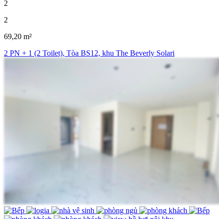
2
2
69,20 m²
2 PN + 1 (2 Toilet), Tòa BS12, khu The Beverly Solari