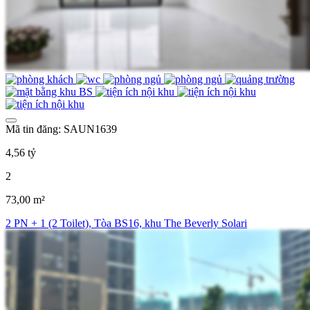
Mã tin đăng: SAUN1639
4,56 tỷ
2
73,00 m²
2 PN + 1 (2 Toilet), Tòa BS16, khu The Beverly Solari