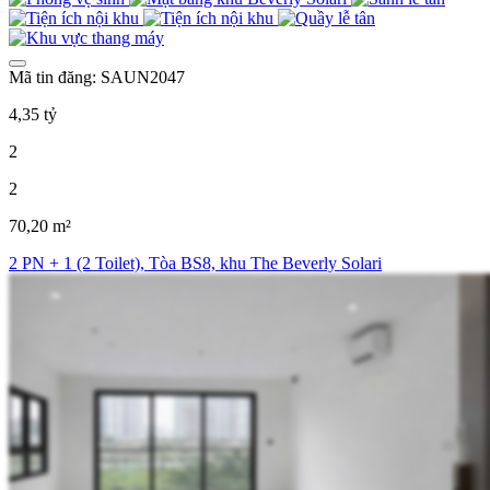
Mã tin đăng: SAUN2047
4,35 tỷ
2
2
70,20 m²
2 PN + 1 (2 Toilet), Tòa BS8, khu The Beverly Solari