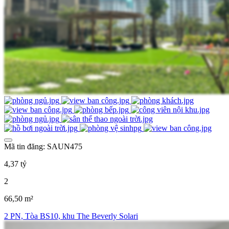
Mã tin đăng: SAUN475
4,37 tỷ
2
66,50 m²
2 PN, Tòa BS10, khu The Beverly Solari