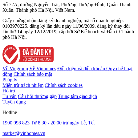
Số 72A, đường Nguyễn Trãi, Phường Thượng Đình, Quận Thanh
Xuân, Thành phố Hà Nội, Việt Nam.
Giấy chứng nhận đăng ký doanh nghiệp, mã số doanh nghiệp:
0103970225, đăng ký lần đầu ngày 11/06/2009, đăng ký thay đổi
lần thứ 14 ngày 12/12/2019, cấp bởi Sở Kế hoạch và Đầu tư Thành
phố Hà Nội.
Về Vingroup
Về Vinhomes
Điều kiện và điều khoản
Quy chế hoạt
động
Chính sách bảo mật
Pháp lý
Miễn trừ trách nhiệm
Chính sách cookies
Hỗ trợ
Tư vấn
Câu hỏi thường gặp
Trung tâm giao dịch
Tuyển dụng
Hotline
1900 998 823
Từ 8:30 - 20:00 trừ ngày Lễ, Tết
market@vinhomes.vn