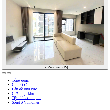
Bất động sản (15)
Tổng quan
Chi tiết căn
Bản đồ khu vực
Giới thiệu khu
Tiện ích cảnh quan
Sống ở Vinhomes