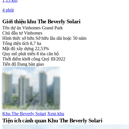
1,13 km
4 phút
Giới thiệu khu The Beverly Solari
Tên dự án
Vinhomes Grand Park
Chủ đầu tư
Vinhomes
Hình thức sở hữu
Sở hữu lâu dài hoặc 50 năm
Tổng diện tích
8,7 ha
Mật độ xây dựng
22,53%
Quy mô phát triển
8 tòa căn hộ
Thời điểm khởi công
Quý III/2022
Tiến độ
Đang bàn giao
Khu The Beverly Solari
Xem khu
Tiện ích cảnh quan Khu The Beverly Solari