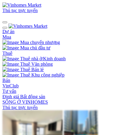
Thủ tục trực tuyến
Dự án
Mua
Mua chuyển nhượng
Mua chủ đầu tư
Thuê
Thuê nhà ở/Kinh doanh
Thuê Văn phòng
Thuê Bán lẻ
Thuê Khu công nghiệp
Bán
VinClub
Tư vấn
Định giá Bất động sản
SỐNG Ở VINHOMES
Thủ tục trực tuyến