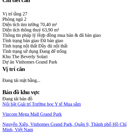
Chi tiết căn
Vị trí tầng
27
Phòng ngủ
2
Diện tích tim tường
70,40 m²
Diện tích thông thuỷ
63,90 m²
Thông tin pháp lý
Hợp đồng mua bán & đã bàn giao
Tình trạng bàn giao
Đã bàn giao
Tình trạng nội thất
Đầy đủ nội thất
Tình trạng sử dụng
Đang để trống
Khu
The Beverly Solari
Dự án
Vinhomes Grand Park
Vị trí căn
Đang tải mặt bằng...
Bản đồ khu vực
Đang tải bản đồ
Nổi bật
Giải trí
Trường học
Y tế
Mua sắm
Vincom Mega Mall Grand Park
Nguyễn Xiển, Vinhomes Grand Park, Quận 9, Thành phố Hồ Chí
Minh, Việt Nam