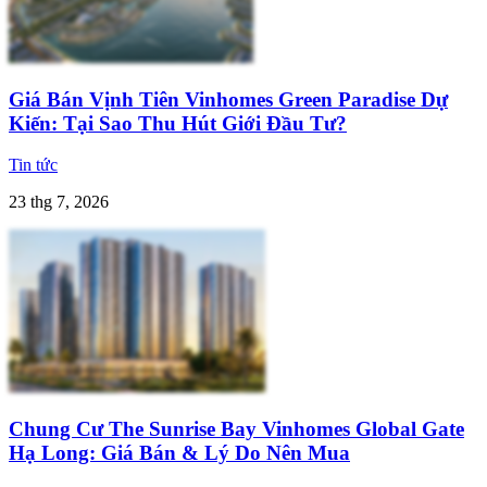
Giá Bán Vịnh Tiên Vinhomes Green Paradise Dự
Kiến: Tại Sao Thu Hút Giới Đầu Tư?
Tin tức
23 thg 7, 2026
Chung Cư The Sunrise Bay Vinhomes Global Gate
Hạ Long: Giá Bán & Lý Do Nên Mua