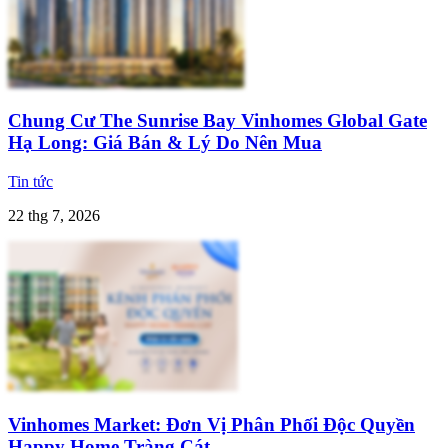
Chung Cư The Sunrise Bay Vinhomes Global Gate
Hạ Long: Giá Bán & Lý Do Nên Mua
Tin tức
22 thg 7, 2026
Vinhomes Market: Đơn Vị Phân Phối Độc Quyền
Happy Home Tràng Cát