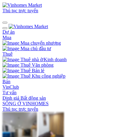
Thủ tục trực tuyến
Dự án
Mua
Mua chuyển nhượng
Mua chủ đầu tư
Thuê
Thuê nhà ở/Kinh doanh
Thuê Văn phòng
Thuê Bán lẻ
Thuê Khu công nghiệp
Bán
VinClub
Tư vấn
Định giá Bất động sản
SỐNG Ở VINHOMES
Thủ tục trực tuyến