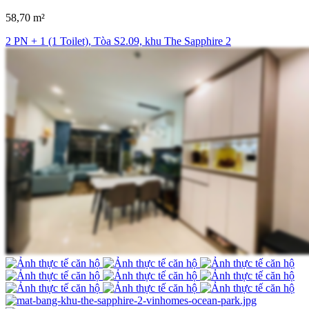
58,70 m²
2 PN + 1 (1 Toilet), Tòa S2.09, khu The Sapphire 2