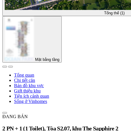
Tổng thể (1)
Mặt bằng tầng
Tổng quan
Chi tiết căn
Bản đồ khu vực
Giới thiệu khu
Tiện ích cảnh quan
Sống ở Vinhomes
ĐANG BÁN
2 PN + 1 (1 Toilet), Tòa S2.07, khu The Sapphire 2