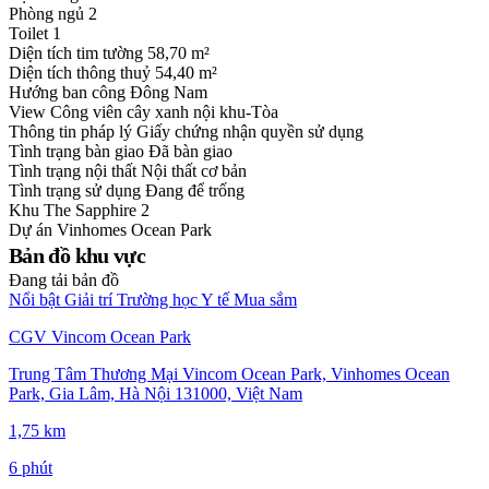
Phòng ngủ
2
Toilet
1
Diện tích tim tường
58,70 m²
Diện tích thông thuỷ
54,40 m²
Hướng ban công
Đông Nam
View
Công viên cây xanh nội khu-Tòa
Thông tin pháp lý
Giấy chứng nhận quyền sử dụng
Tình trạng bàn giao
Đã bàn giao
Tình trạng nội thất
Nội thất cơ bản
Tình trạng sử dụng
Đang để trống
Khu
The Sapphire 2
Dự án
Vinhomes Ocean Park
Bản đồ khu vực
Đang tải bản đồ
Nổi bật
Giải trí
Trường học
Y tế
Mua sắm
CGV Vincom Ocean Park
Trung Tâm Thương Mại Vincom Ocean Park, Vinhomes Ocean
Park, Gia Lâm, Hà Nội 131000, Việt Nam
1,75 km
6 phút