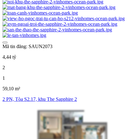
Mã tin đăng: SAUN2073
4,44 tỷ
2
1
59,10 m²
2 PN, Tòa S2.17, khu The Sapphire 2