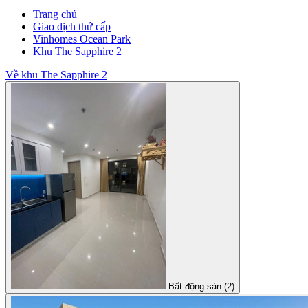
Trang chủ
Giao dịch thứ cấp
Vinhomes Ocean Park
Khu The Sapphire 2
Về khu The Sapphire 2
Bất động sản (2)