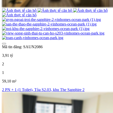
Mã tin đăng: SAUN2086
3,91 tỷ
2
1
59,10 m²
2 PN + 1 (1 Toilet), Tòa S2.03, khu The Sapphire 2