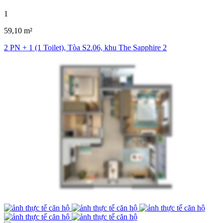
1
59,10 m²
2 PN + 1 (1 Toilet), Tòa S2.06, khu The Sapphire 2