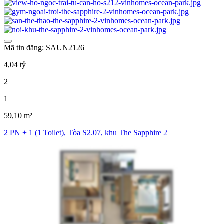
Mã tin đăng: SAUN2126
4,04 tỷ
2
1
59,10 m²
2 PN + 1 (1 Toilet), Tòa S2.07, khu The Sapphire 2