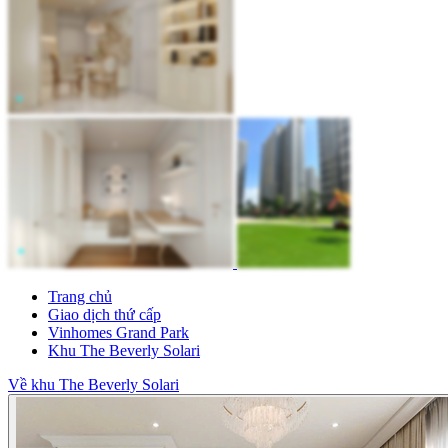
Trang chủ
Giao dịch thứ cấp
Vinhomes Grand Park
Khu The Beverly Solari
Về khu The Beverly Solari