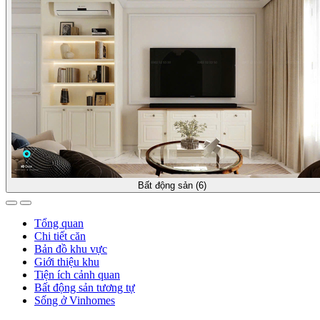
Bất động sản (6)
Tổng quan
Chi tiết căn
Bản đồ khu vực
Giới thiệu khu
Tiện ích cảnh quan
Bất động sản tương tự
Sống ở Vinhomes