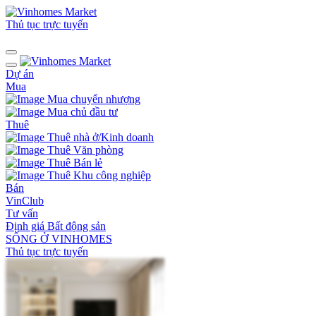
Thủ tục trực tuyến
Dự án
Mua
Mua chuyển nhượng
Mua chủ đầu tư
Thuê
Thuê nhà ở/Kinh doanh
Thuê Văn phòng
Thuê Bán lẻ
Thuê Khu công nghiệp
Bán
VinClub
Tư vấn
Định giá Bất động sản
SỐNG Ở VINHOMES
Thủ tục trực tuyến