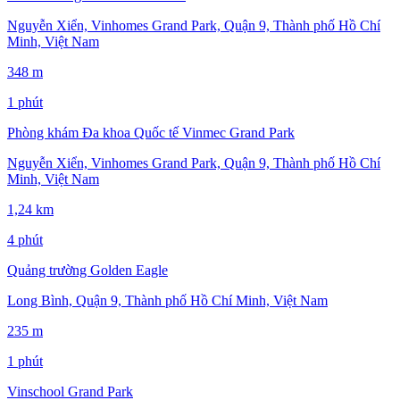
Nguyễn Xiển, Vinhomes Grand Park, Quận 9, Thành phố Hồ Chí
Minh, Việt Nam
348 m
1 phút
Phòng khám Đa khoa Quốc tế Vinmec Grand Park
Nguyễn Xiển, Vinhomes Grand Park, Quận 9, Thành phố Hồ Chí
Minh, Việt Nam
1,24 km
4 phút
Quảng trường Golden Eagle
Long Bình, Quận 9, Thành phố Hồ Chí Minh, Việt Nam
235 m
1 phút
Vinschool Grand Park