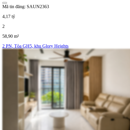
Mã tin đăng: SAUN2363
4,17 tỷ
2
58,90 m²
2 PN, Tòa GH5, khu Glory Heights