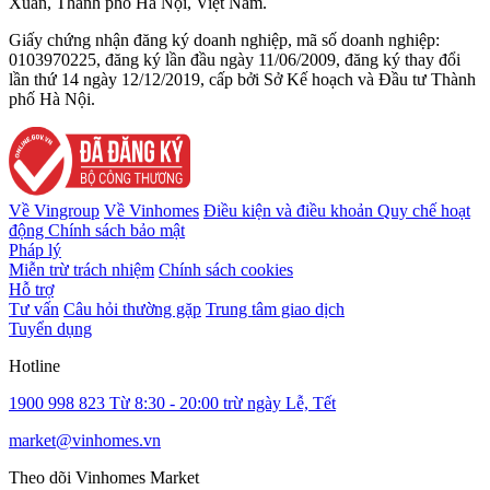
Xuân, Thành phố Hà Nội, Việt Nam.
Giấy chứng nhận đăng ký doanh nghiệp, mã số doanh nghiệp:
0103970225, đăng ký lần đầu ngày 11/06/2009, đăng ký thay đổi
lần thứ 14 ngày 12/12/2019, cấp bởi Sở Kế hoạch và Đầu tư Thành
phố Hà Nội.
Về Vingroup
Về Vinhomes
Điều kiện và điều khoản
Quy chế hoạt
động
Chính sách bảo mật
Pháp lý
Miễn trừ trách nhiệm
Chính sách cookies
Hỗ trợ
Tư vấn
Câu hỏi thường gặp
Trung tâm giao dịch
Tuyển dụng
Hotline
1900 998 823
Từ 8:30 - 20:00 trừ ngày Lễ, Tết
market@vinhomes.vn
Theo dõi Vinhomes Market