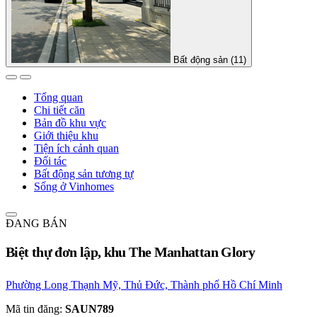
Bất động sản (11)
Tổng quan
Chi tiết căn
Bản đồ khu vực
Giới thiệu khu
Tiện ích cảnh quan
Đối tác
Bất động sản tương tự
Sống ở Vinhomes
ĐANG BÁN
Biệt thự đơn lập, khu The Manhattan Glory
Phường Long Thạnh Mỹ, Thủ Đức, Thành phố Hồ Chí Minh
Mã tin đăng:
SAUN789