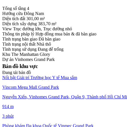
Tổng số tầng
4
Hướng cửa
Đông Nam
Diện tích đất
301,00 m²
Diện tích xây dựng
383,70 m²
View
Trục đường lớn, Trục đường nhỏ
Thông tin pháp lý
Hợp đồng mua bán & đã bàn giao
Tình trạng bàn giao
Đã bàn giao
Tình trạng nội thất
Nhà thô
Tình trạng sử dụng
Đang để trống
Khu
The Manhattan Glory
Dự án
Vinhomes Grand Park
Bản đồ khu vực
Đang tải bản đồ
Nổi bật
Giải trí
Trường học
Y tế
Mua sắm
Vincom Mega Mall Grand Park
Nguyễn Xiển, Vinhomes Grand Park, Quận 9, Thành phố Hồ Chí Mi
914 m
3 phút
Phòng khám Đa khoa Quốc tế Vinmec Grand Park