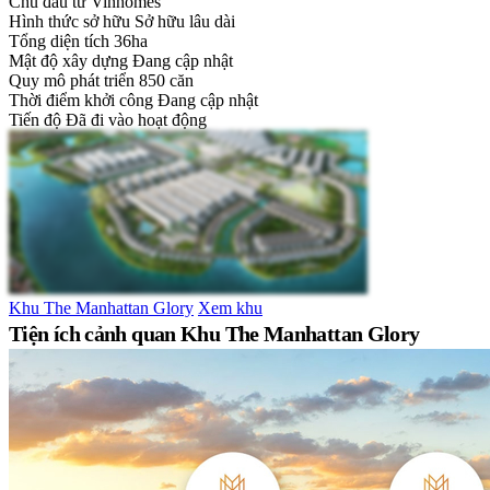
Chủ đầu tư
Vinhomes
Hình thức sở hữu
Sở hữu lâu dài
Tổng diện tích
36ha
Mật độ xây dựng
Đang cập nhật
Quy mô phát triển
850 căn
Thời điểm khởi công
Đang cập nhật
Tiến độ
Đã đi vào hoạt động
Khu The Manhattan Glory
Xem khu
Tiện ích cảnh quan Khu The Manhattan Glory