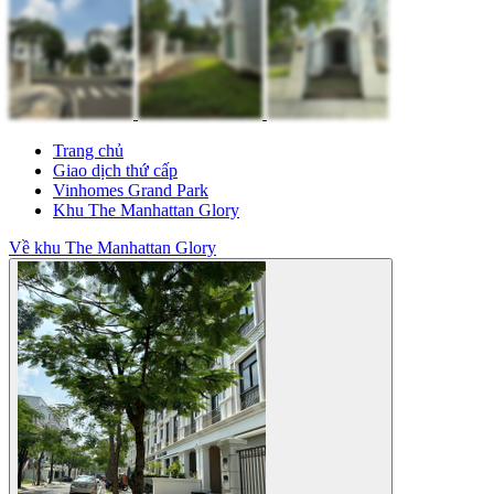
Trang chủ
Giao dịch thứ cấp
Vinhomes Grand Park
Khu The Manhattan Glory
Về khu The Manhattan Glory