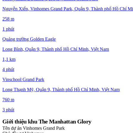
Nguyễn Xiển, Vinhomes Grand Park, Quận 9, Thành phố Hồ Chí Mi
258 m
1 phút
Quảng trường Golden Eagle
Long Bình, Quận 9, Thành phố Hồ Chí Minh, Việt Nam
1,1 km
4 phút
Vinschool Grand Park
Long Thạnh Mỹ, Quận 9, Thành phố Hồ Chí Minh, Việt Nam
760 m
3 phút
Giới thiệu khu The Manhattan Glory
Tên dự án
Vinhomes Grand Park