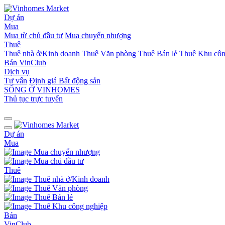
Dự án
Mua
Mua từ chủ đầu tư
Mua chuyển nhượng
Thuê
Thuê nhà ở/Kinh doanh
Thuê Văn phòng
Thuê Bán lẻ
Thuê Khu côn
Bán
VinClub
Dịch vụ
Tư vấn
Định giá Bất động sản
SỐNG Ở VINHOMES
Thủ tục trực tuyến
Dự án
Mua
Mua chuyển nhượng
Mua chủ đầu tư
Thuê
Thuê nhà ở/Kinh doanh
Thuê Văn phòng
Thuê Bán lẻ
Thuê Khu công nghiệp
Bán
VinClub