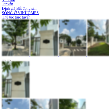
Tư vấn
Định giá Bất động sản
SỐNG Ở VINHOMES
Thủ tục trực tuyến