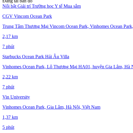
Đang tải bản đồ
Nổi bật
Giải trí
Trường học
Y tế
Mua sắm
CGV Vincom Ocean Park
Trung Tâm Thương Mại Vincom Ocean Park, Vinhomes Ocean Park,
2,17 km
7 phút
Starbucks Ocean Park Hải Âu Villa
Vinhomes Ocean Park, Lô Thương Mại HA01, huyện Gia Lâm, Hà Nộ
2,22 km
7 phút
Vin University
Vinhomes Ocean Park, Gia Lâm, Hà Nội, Việt Nam
1,37 km
5 phút