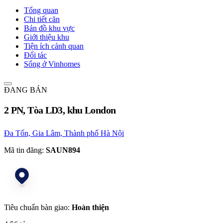
Tổng quan
Chi tiết căn
Bản đồ khu vực
Giới thiệu khu
Tiện ích cảnh quan
Đối tác
Sống ở Vinhomes
ĐANG BÁN
2 PN, Tòa LD3, khu London
Đa Tốn, Gia Lâm, Thành phố Hà Nội
Mã tin đăng:
SAUN894
Tiêu chuẩn bàn giao:
Hoàn thiện