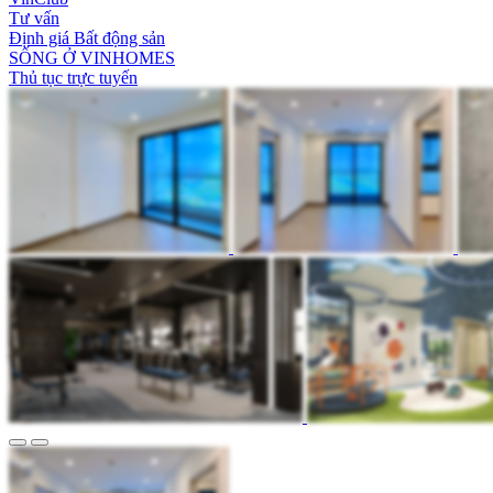
Tư vấn
Định giá Bất động sản
SỐNG Ở VINHOMES
Thủ tục trực tuyến