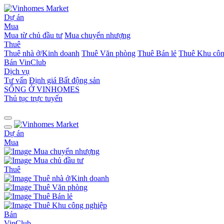
Dự án
Mua
Mua từ chủ đầu tư
Mua chuyển nhượng
Thuê
Thuê nhà ở/Kinh doanh
Thuê Văn phòng
Thuê Bán lẻ
Thuê Khu côn
Bán
VinClub
Dịch vụ
Tư vấn
Định giá Bất động sản
SỐNG Ở VINHOMES
Thủ tục trực tuyến
Dự án
Mua
Mua chuyển nhượng
Mua chủ đầu tư
Thuê
Thuê nhà ở/Kinh doanh
Thuê Văn phòng
Thuê Bán lẻ
Thuê Khu công nghiệp
Bán
VinClub