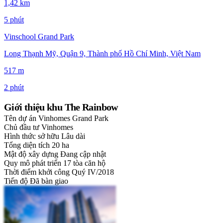
1,42 km
5 phút
Vinschool Grand Park
Long Thạnh Mỹ, Quận 9, Thành phố Hồ Chí Minh, Việt Nam
517 m
2 phút
Giới thiệu khu The Rainbow
Tên dự án
Vinhomes Grand Park
Chủ đầu tư
Vinhomes
Hình thức sở hữu
Lâu dài
Tổng diện tích
20 ha
Mật độ xây dựng
Đang cập nhật
Quy mô phát triển
17 tòa căn hộ
Thời điểm khởi công
Quý IV/2018
Tiến độ
Đã bàn giao