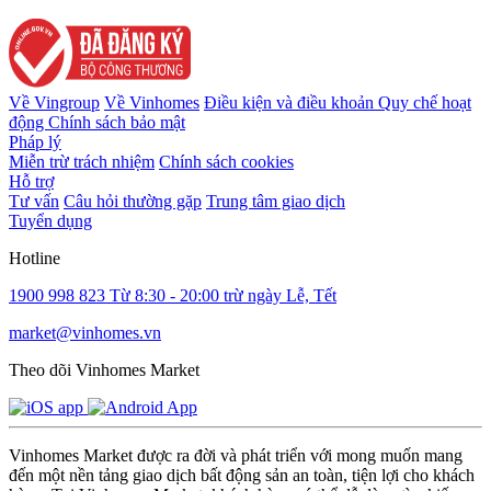
Về Vingroup
Về Vinhomes
Điều kiện và điều khoản
Quy chế hoạt
động
Chính sách bảo mật
Pháp lý
Miễn trừ trách nhiệm
Chính sách cookies
Hỗ trợ
Tư vấn
Câu hỏi thường gặp
Trung tâm giao dịch
Tuyển dụng
Hotline
1900 998 823
Từ 8:30 - 20:00 trừ ngày Lễ, Tết
market@vinhomes.vn
Theo dõi Vinhomes Market
Vinhomes Market được ra đời và phát triển với mong muốn mang
đến một nền tảng giao dịch bất động sản an toàn, tiện lợi cho khách