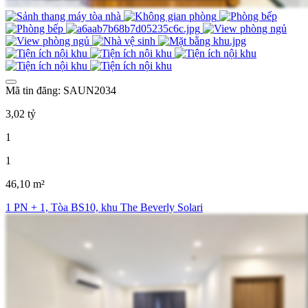
Mã tin đăng: SAUN2034
3,02 tỷ
1
1
46,10 m²
1 PN + 1, Tòa BS10, khu The Beverly Solari