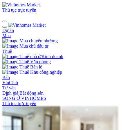
Thủ tục trực tuyến
Dự án
Mua
Mua chuyển nhượng
Mua chủ đầu tư
Thuê
Thuê nhà ở/Kinh doanh
Thuê Văn phòng
Thuê Bán lẻ
Thuê Khu công nghiệp
Bán
VinClub
Tư vấn
Định giá Bất động sản
SỐNG Ở VINHOMES
Thủ tục trực tuyến