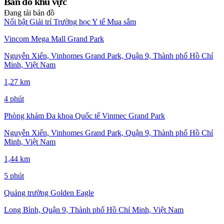
Bản đồ khu vực
Đang tải bản đồ
Nổi bật
Giải trí
Trường học
Y tế
Mua sắm
Vincom Mega Mall Grand Park
Nguyễn Xiển, Vinhomes Grand Park, Quận 9, Thành phố Hồ Chí
Minh, Việt Nam
1,27 km
4 phút
Phòng khám Đa khoa Quốc tế Vinmec Grand Park
Nguyễn Xiển, Vinhomes Grand Park, Quận 9, Thành phố Hồ Chí
Minh, Việt Nam
1,44 km
5 phút
Quảng trường Golden Eagle
Long Bình, Quận 9, Thành phố Hồ Chí Minh, Việt Nam