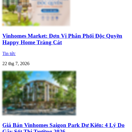
Vinhomes Market: Đơn Vị Phân Phối Độc Quyền
Happy Home Tràng Cát
Tin tức
22 thg 7, 2026
Giá Bán Vinhomes Saigon Park Dự Kiến: 4 Lý Do
Gây Sốt Thị Trường 2026