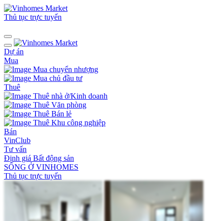
Thủ tục trực tuyến
Dự án
Mua
Mua chuyển nhượng
Mua chủ đầu tư
Thuê
Thuê nhà ở/Kinh doanh
Thuê Văn phòng
Thuê Bán lẻ
Thuê Khu công nghiệp
Bán
VinClub
Tư vấn
Định giá Bất động sản
SỐNG Ở VINHOMES
Thủ tục trực tuyến