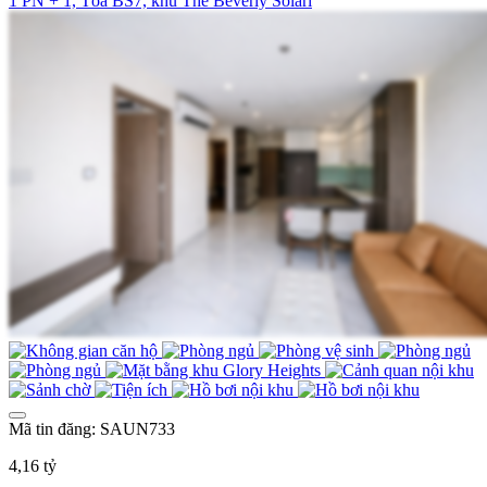
1 PN + 1, Tòa BS7, khu The Beverly Solari
Mã tin đăng: SAUN733
4,16 tỷ