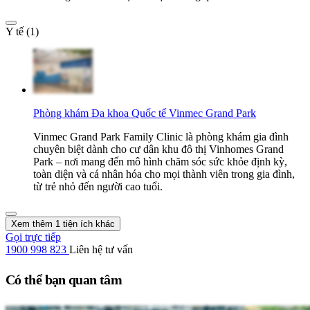
Y tế (1)
Phòng khám Đa khoa Quốc tế Vinmec Grand Park
Vinmec Grand Park Family Clinic là phòng khám gia đình
chuyên biệt dành cho cư dân khu đô thị Vinhomes Grand
Park – nơi mang đến mô hình chăm sóc sức khỏe định kỳ,
toàn diện và cá nhân hóa cho mọi thành viên trong gia đình,
từ trẻ nhỏ đến người cao tuổi.
Xem thêm 1 tiện ích khác
Gọi trực tiếp
1900 998 823
Liên hệ tư vấn
Có thể bạn quan tâm