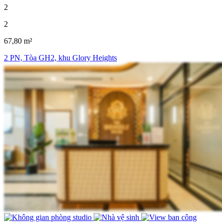
2
2
67,80 m²
2 PN, Tòa GH2, khu Glory Heights