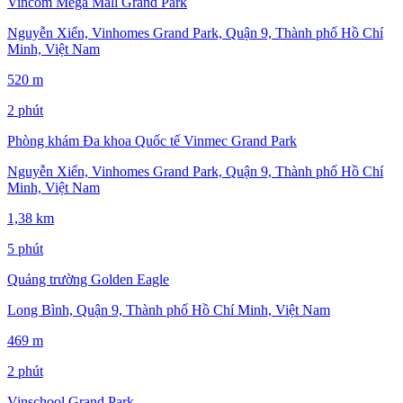
Vincom Mega Mall Grand Park
Nguyễn Xiển, Vinhomes Grand Park, Quận 9, Thành phố Hồ Chí
Minh, Việt Nam
520 m
2 phút
Phòng khám Đa khoa Quốc tế Vinmec Grand Park
Nguyễn Xiển, Vinhomes Grand Park, Quận 9, Thành phố Hồ Chí
Minh, Việt Nam
1,38 km
5 phút
Quảng trường Golden Eagle
Long Bình, Quận 9, Thành phố Hồ Chí Minh, Việt Nam
469 m
2 phút
Vinschool Grand Park