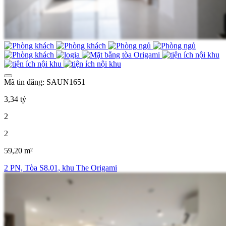
Mã tin đăng: SAUN1651
3,34 tỷ
2
2
59,20 m²
2 PN, Tòa S8.01, khu The Origami