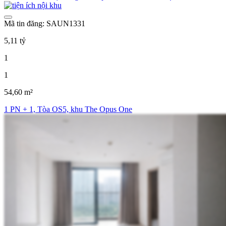
Mã tin đăng: SAUN1331
5,11 tỷ
1
1
54,60 m²
1 PN + 1, Tòa OS5, khu The Opus One