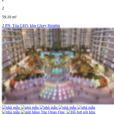
2
59,10 m²
2 PN, Tòa GH5, khu Glory Heights