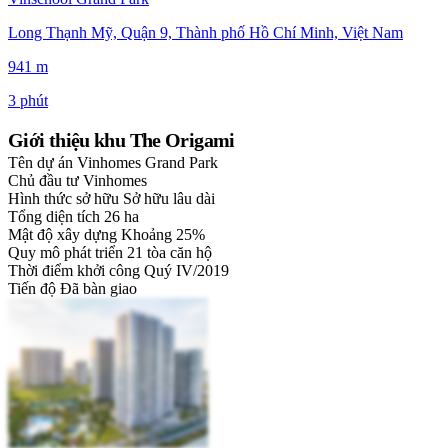
Long Thạnh Mỹ, Quận 9, Thành phố Hồ Chí Minh, Việt Nam
941 m
3 phút
Giới thiệu khu The Origami
Tên dự án
Vinhomes Grand Park
Chủ đầu tư
Vinhomes
Hình thức sở hữu
Sở hữu lâu dài
Tổng diện tích
26 ha
Mật độ xây dựng
Khoảng 25%
Quy mô phát triển
21 tòa căn hộ
Thời điểm khởi công
Quý IV/2019
Tiến độ
Đã bàn giao