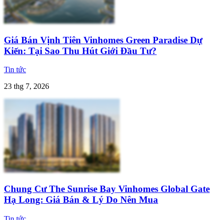
Giá Bán Vịnh Tiên Vinhomes Green Paradise Dự
Kiến: Tại Sao Thu Hút Giới Đầu Tư?
Tin tức
23 thg 7, 2026
Chung Cư The Sunrise Bay Vinhomes Global Gate
Hạ Long: Giá Bán & Lý Do Nên Mua
Tin tức