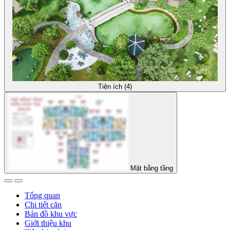
Tiện ích (4)
Mặt bằng tầng
Tổng quan
Chi tiết căn
Bản đồ khu vực
Giới thiệu khu