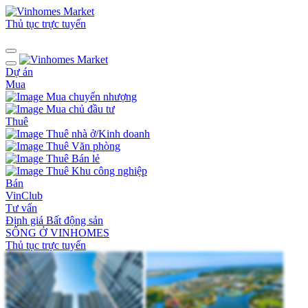
Thủ tục trực tuyến
Dự án
Mua
Mua chuyển nhượng
Mua chủ đầu tư
Thuê
Thuê nhà ở/Kinh doanh
Thuê Văn phòng
Thuê Bán lẻ
Thuê Khu công nghiệp
Bán
VinClub
Tư vấn
Định giá Bất động sản
SỐNG Ở VINHOMES
Thủ tục trực tuyến