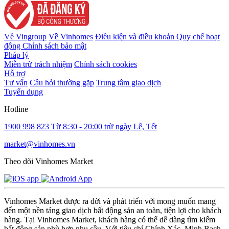
Về Vingroup
Về Vinhomes
Điều kiện và điều khoản
Quy chế hoạt
động
Chính sách bảo mật
Pháp lý
Miễn trừ trách nhiệm
Chính sách cookies
Hỗ trợ
Tư vấn
Câu hỏi thường gặp
Trung tâm giao dịch
Tuyển dụng
Hotline
1900 998 823
Từ 8:30 - 20:00 trừ ngày Lễ, Tết
market@vinhomes.vn
Theo dõi Vinhomes Market
Vinhomes Market được ra đời và phát triển với mong muốn mang
đến một nền tảng giao dịch bất động sản an toàn, tiện lợi cho khách
hàng. Tại Vinhomes Market, khách hàng có thể dễ dàng tìm kiếm
bất động sản phù hợp nhu cầu. Với tiêu chí Chính Xác, Minh Bạch,