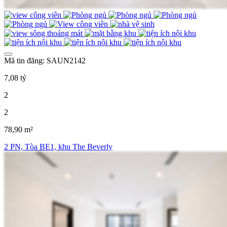
Mã tin đăng: SAUN2142
7,08 tỷ
2
2
78,90 m²
2 PN, Tòa BE1, khu The Beverly