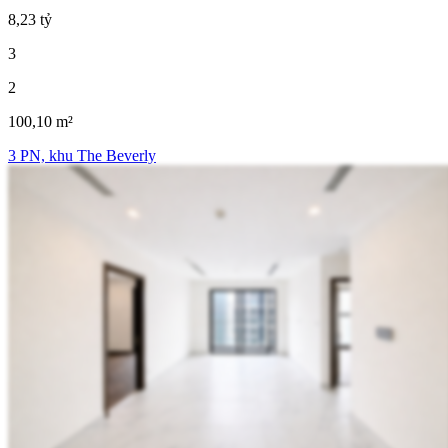
8,23 tỷ
3
2
100,10 m²
3 PN, khu The Beverly