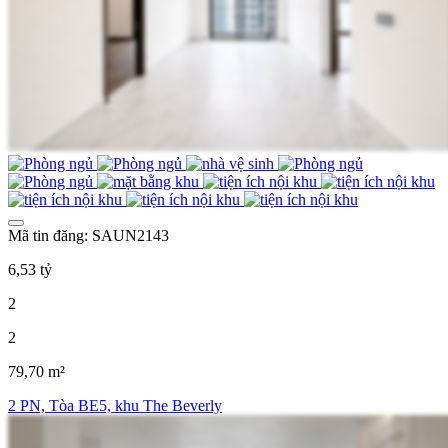
Mã tin đăng: SAUN2143
6,53 tỷ
2
2
79,70 m²
2 PN, Tòa BE5, khu The Beverly