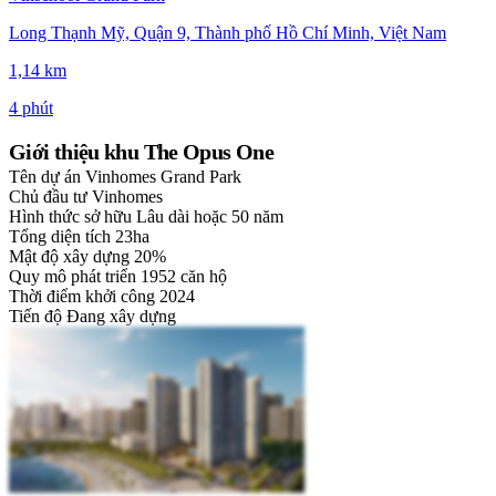
Long Thạnh Mỹ, Quận 9, Thành phố Hồ Chí Minh, Việt Nam
1,14 km
4 phút
Giới thiệu khu The Opus One
Tên dự án
Vinhomes Grand Park
Chủ đầu tư
Vinhomes
Hình thức sở hữu
Lâu dài hoặc 50 năm
Tổng diện tích
23ha
Mật độ xây dựng
20%
Quy mô phát triển
1952 căn hộ
Thời điểm khởi công
2024
Tiến độ
Đang xây dựng