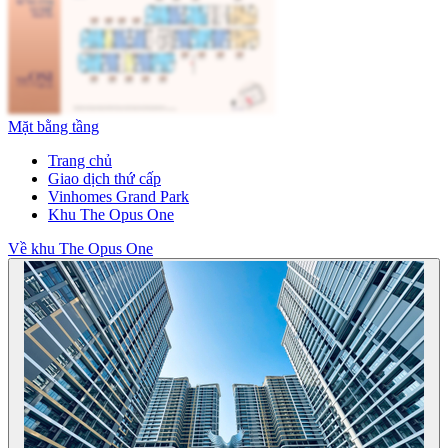
Mặt bằng tầng
Trang chủ
Giao dịch thứ cấp
Vinhomes Grand Park
Khu The Opus One
Về khu The Opus One