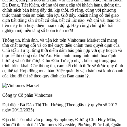
Đa Dạng, Tiết Kiệm, chúng tôi cung cấp tới khách hàng thông tin,
chính sách bán hàng đầy đủ, kịp thời, rõ ràng, cùng với phương
thức thanh toán an toàn, tiện lợi. Giờ đây, khách hàng có thể giao
dịch bất động sản ở bất cứ đâu, bất cứ lúc nào, với chỉ vài thao tác
trên máy tính hoặc điện thoại di động. Hãy cùng chúng tôi trải
nghiệm một nền tảng số hoàn toàn mới!
Thông tin, hình ảnh, và tiện ích trên Vinhomes Market chỉ mang
tính chất tương đối và có thể được điều chỉnh theo quyết định của
Chủ Đầu Tư tại từng thời điểm đảm bảo phù hợp với quy hoạch và
thực tế thi công của Dự Án. Hình ảnh mang tính minh họa định
hướng và có thể được Chủ Đầu Tư cập nhật, bổ sung trong quá
trình triển khai. Các thông tin, cam kết chính thức sẽ được quy định
cụ thể tại Hợp đồng mua bán. Việc quản lý vận hành và kinh doanh
của khu đô thị sẽ theo quy định của Ban quản lý.
Công ty Cổ phần Vinhomes
Đại diện: Bà Đào Thị Thu Hương (Theo giấy uỷ quyền số 2012
ngày 20/12/2025)
Địa chỉ: Tòa nhà văn phòng Symphony, Đường Chu Huy Mân,
Khu đô thị sinh thái Vinhomes Riverside, Phường Phúc Lợi, Quận