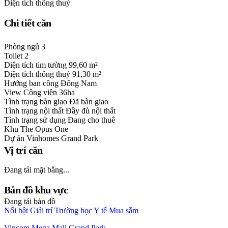
Diện tích thông thuỷ
Chi tiết căn
Phòng ngủ
3
Toilet
2
Diện tích tim tường
99,60 m²
Diện tích thông thuỷ
91,30 m²
Hướng ban công
Đông Nam
View
Công viên 36ha
Tình trạng bàn giao
Đã bàn giao
Tình trạng nội thất
Đầy đủ nội thất
Tình trạng sử dụng
Đang cho thuê
Khu
The Opus One
Dự án
Vinhomes Grand Park
Vị trí căn
Đang tải mặt bằng...
Bản đồ khu vực
Đang tải bản đồ
Nổi bật
Giải trí
Trường học
Y tế
Mua sắm
Vincom Mega Mall Grand Park