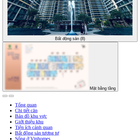
Bất động sản (8)
Mặt bằng tầng
Tổng quan
Chi tiết căn
Bản đồ khu vực
Giới thiệu khu
Tiện ích cảnh quan
Bất động sản tương tự
Sống ở Vinhomes