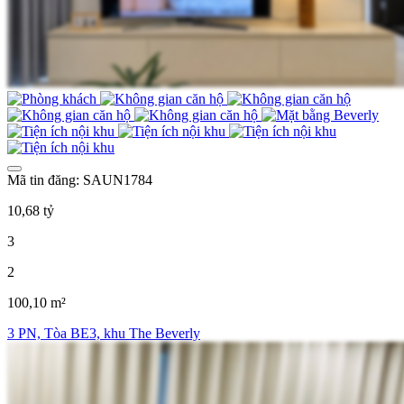
Mã tin đăng: SAUN1784
10,68 tỷ
3
2
100,10 m²
3 PN, Tòa BE3, khu The Beverly