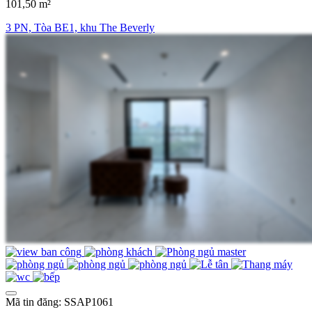
101,50 m²
3 PN, Tòa BE1, khu The Beverly
Mã tin đăng: SSAP1061