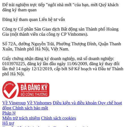
Để trải nghiệm trực tiếp "ngôi nhà mới "của bạn, mời Quý khách
đăng ký tham quan
Đăng ký tham quan
Liên hệ tư vấn
Công ty Cổ phần Sàn Giao dịch Bất động sản Thành phố Hoàng
Gia (một thành viên của công ty CP Vinhomes).
Số 72A, đường Nguyễn Trãi, Phường Thượng Đình, Quận Thanh
Xuân, Thành phố Hà Nội, Việt Nam.
Giấy chứng nhận đăng ký doanh nghiệp, mã số doanh nghiệp:
0103970225, đăng ký lần đầu ngày 11/06/2009, đăng ký thay đổi
lần thứ 14 ngày 12/12/2019, cấp bởi Sở Kế hoạch và Đầu tư Thành
phố Hà Nội.
Về Vingroup
Về Vinhomes
Điều kiện và điều khoản
Quy chế hoạt
động
Chính sách bảo mật
Pháp lý
Miễn trừ trách nhiệm
Chính sách cookies
Hỗ trợ