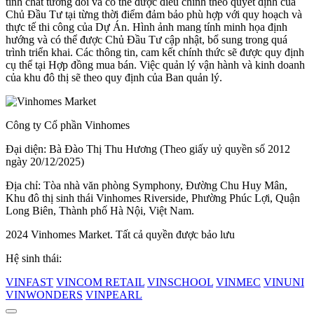
tính chất tương đối và có thể được điều chỉnh theo quyết định của
Chủ Đầu Tư tại từng thời điểm đảm bảo phù hợp với quy hoạch và
thực tế thi công của Dự Án. Hình ảnh mang tính minh họa định
hướng và có thể được Chủ Đầu Tư cập nhật, bổ sung trong quá
trình triển khai. Các thông tin, cam kết chính thức sẽ được quy định
cụ thể tại Hợp đồng mua bán. Việc quản lý vận hành và kinh doanh
của khu đô thị sẽ theo quy định của Ban quản lý.
Công ty Cổ phần Vinhomes
Đại diện: Bà Đào Thị Thu Hương (Theo giấy uỷ quyền số 2012
ngày 20/12/2025)
Địa chỉ: Tòa nhà văn phòng Symphony, Đường Chu Huy Mân,
Khu đô thị sinh thái Vinhomes Riverside, Phường Phúc Lợi, Quận
Long Biên, Thành phố Hà Nội, Việt Nam.
2024 Vinhomes Market. Tất cả quyền được bảo lưu
Hệ sinh thái:
VINFAST
VINCOM RETAIL
VINSCHOOL
VINMEC
VINUNI
VINWONDERS
VINPEARL