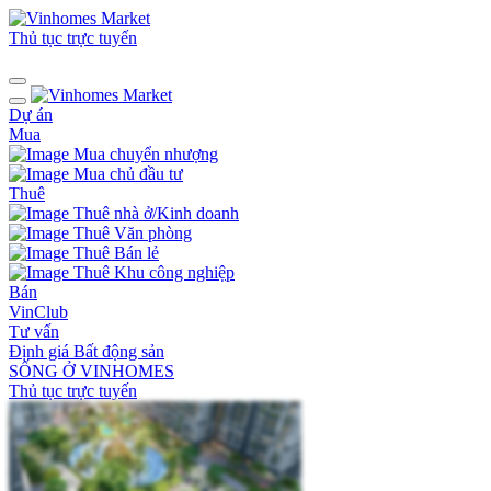
Thủ tục trực tuyến
Dự án
Mua
Mua chuyển nhượng
Mua chủ đầu tư
Thuê
Thuê nhà ở/Kinh doanh
Thuê Văn phòng
Thuê Bán lẻ
Thuê Khu công nghiệp
Bán
VinClub
Tư vấn
Định giá Bất động sản
SỐNG Ở VINHOMES
Thủ tục trực tuyến